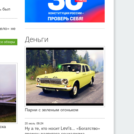
ь был
ело» не
Деньги
се обзоры
Парни с зеленым огоньком
20 июль
09:24
ска
Ну а те, кто носит Levi’s... «Богатство»
времен развитого социализма