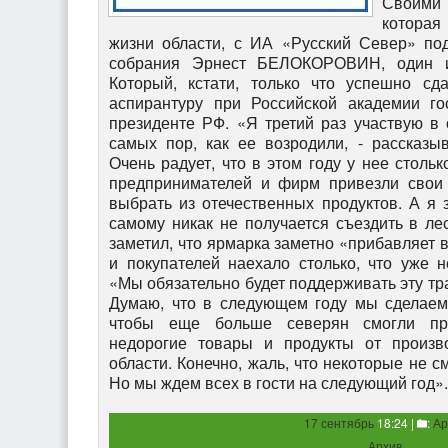
Своими 
которая
жизни области, с ИА «Русский Север» под
собрания Эрнест БЕЛОКОРОВИН, один из
Который, кстати, только что успешно сд
аспирантуру при Российской академии го
президенте РФ. «Я третий раз участвую в 
самых пор, как ее возродили, - рассказы
Очень радует, что в этом году у нее стольк
предпринимателей и фирм привезли свои т
выбрать из отечественных продуктов. А я 
самому никак не получается съездить в ле
заметил, что ярмарка заметно «прибавляет 
и покупателей наехало столько, что уже 
«Мы обязательно будет поддерживать эту тра
Думаю, что в следующем году мы сделаем
чтобы еще больше северян смогли при
недорогие товары и продукты от произво
области. Конечно, жаль, что некоторые не с
Но мы ждем всех в гости на следующий год».
17 сентябрь
18:24 |
:
Ар
Архив