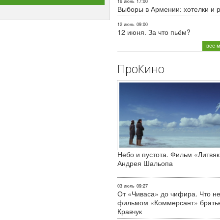
16 июнь
17:00
Выборы в Армении: хотелки и 
12 июнь
09:00
12 июня. За что пьём?
все 
ПроКино
Небо и пустота. Фильм «Литвяк
Андрея Шальопа
03 июль
09:27
От «Чиваса» до чифира. Что не
фильмом «Коммерсант» брать
Кравчук