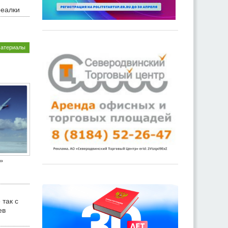
реалки
материалы
»
 так с
ев