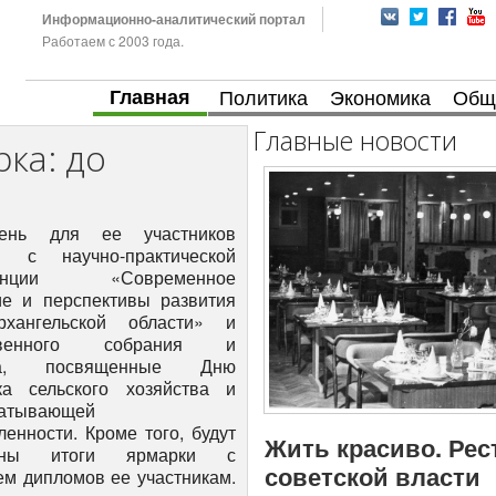
Информационно-аналитический портал
Работаем с 2003 года.
Главная
Политика
Экономика
Общ
Главные новости
ка: до
ень для ее участников
я с научно-практической
ренции «Современное
ие и перспективы развития
хангельской области» и
ственного собрания и
рта, посвященные Дню
ка сельского хозяйства и
батывающей
енности. Кроме того, будут
Жить красиво. Рес
дены итоги ярмарки с
советской власти
ем дипломов ее участникам.