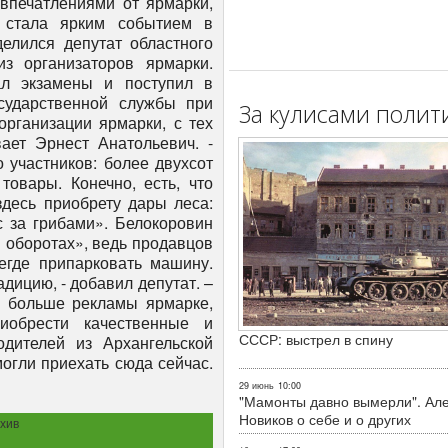
впечатлениями от ярмарки,
 стала ярким событием в
елился депутат областного
 организаторов ярмарки.
ал экзамены и поступил в
сударственной службы при
За кулисами полит
организации ярмарки, с тех
вает Эрнест Анатольевич. -
о участников: более двухсот
овары. Конечно, есть, что
здесь приобрету дары леса:
с за грибами». Белокоровин
в оборотах», ведь продавцов
негде припарковать машину.
дицию, - добавил депутат. –
 больше рекламы ярмарке,
обрести качественные и
СССР: выстрел в спину
дителей из Архангельской
могли приехать сюда сейчас.
29 июнь
10:00
"Мамонты давно вымерли". Ал
Новиков о себе и о других
хив