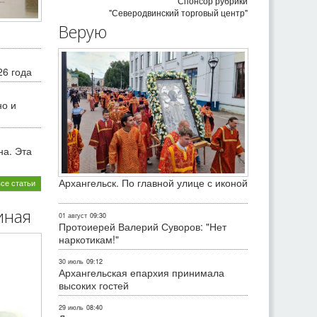
Спонсор рубрики
"Северодвинский торговый центр"
Верую
26 года
но и
на. Эта
Архангельск. По главной улице с иконой
все статьи
иная
01 август
09:30
Протоиерей Валерий Суворов: "Нет
наркотикам!"
30 июль
09:12
Архангельская епархия принимала
высоких гостей
29 июль
08:40