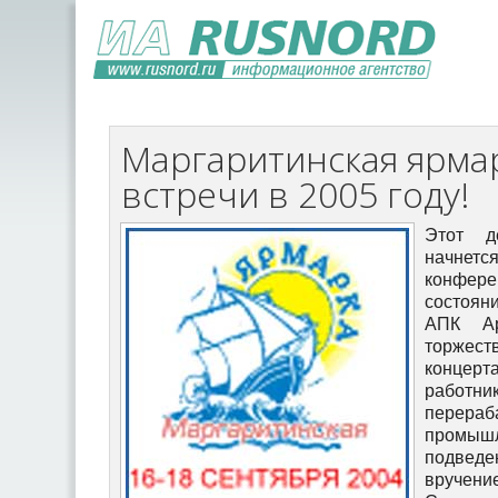
Маргаритинская ярмар
встречи в 2005 году!
Этот д
начнетс
конфе
состоян
АПК Ар
торже
конце
работни
перера
промышл
подве
вручени