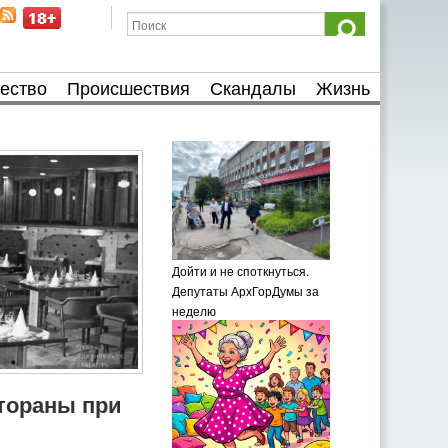
ество
Происшествия
Скандалы
Жизнь
Дойти и не споткнуться.
Депутаты АрхГорДумы за
неделю
тораны при