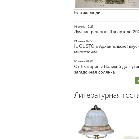
Ели же люди
01 июль
15:27
Лучшие рецепты II квартала 20
21 июнь
09:53
IL GUSTO в Архангельске: вкус
многоточие
05 июнь
09:00
От Екатерины Великой до Пути
загадочная солянка
Литературная гост