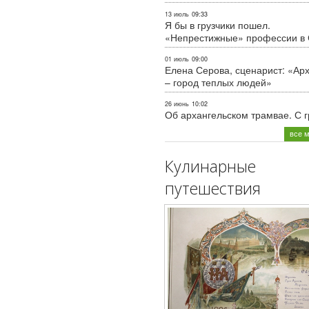
13 июль
09:33
Я бы в грузчики пошел.
«Непрестижные» профессии в
01 июль
09:00
Елена Серова, сценарист: «Ар
– город теплых людей»
26 июнь
10:02
Об архангельском трамвае. С 
все 
Кулинарные
путешествия