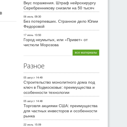
Вкус поражения. Штраф нейрохирургу
Серебренникову снизили на 50 тысяч
ив
06 июль
09:30
Без потерпевших. Странное дело Юлии
Федоровой
17 июнь
13:50
Город неумытых, или «Привет» от
чистюли Морозова
все материалы
Разное
05 август
14:49
Строительство монолитного дома под
ключ в Подмосковье: преимущества и
особенности технологии
05 август
14:48
Торговля акциями США: преимущества
для частных инвесторов и особенности
рынка
22 июль
15:09