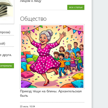
Лицом к лицу
все статьи
Общество
проза)
кой)
 друга.
материалы
Приезд тёщи на блины. Архангельская
быль
23 июль
10:04