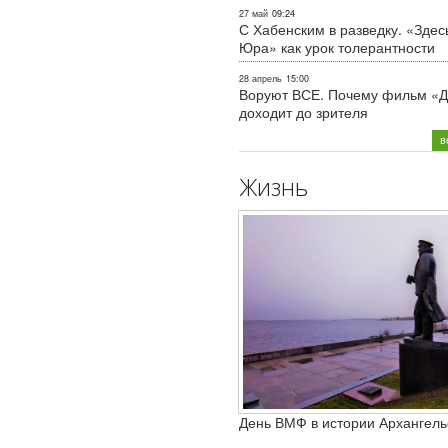
27 май
09:24
С Хабенским в разведку. «Здес
Юра» как урок толерантности
28 апрель
15:00
Воруют ВСЕ. Почему фильм «Д
доходит до зрителя
в
Жизнь
День ВМФ в истории Архангель