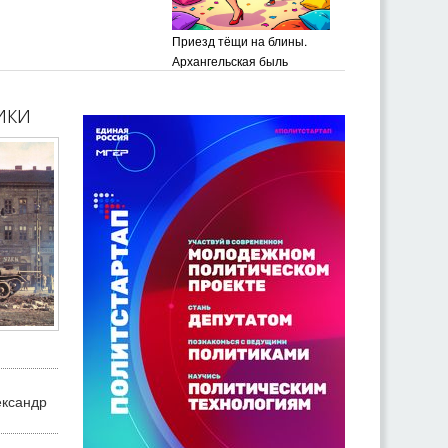
Приезд тёщи на блины.
Архангельская быль
ики
ександр