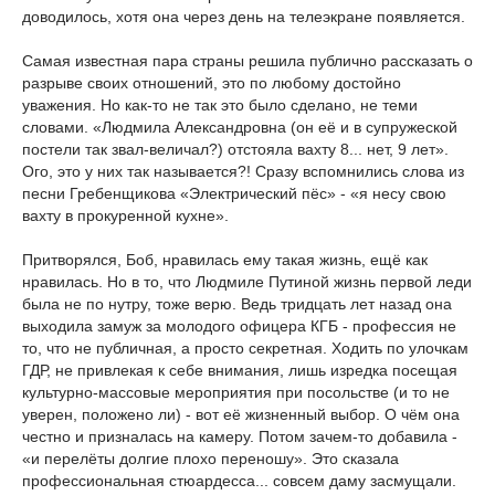
доводилось, хотя она через день на телеэкране появляется.
Самая известная пара страны решила публично рассказать о
разрыве своих отношений, это по любому достойно
уважения. Но как-то не так это было сделано, не теми
словами. «Людмила Александровна (он её и в супружеской
постели так звал-величал?) отстояла вахту 8... нет, 9 лет».
Ого, это у них так называется?! Сразу вспомнились слова из
песни Гребенщикова «Электрический пёс» - «я несу свою
вахту в прокуренной кухне».
Притворялся, Боб, нравилась ему такая жизнь, ещё как
нравилась. Но в то, что Людмиле Путиной жизнь первой леди
была не по нутру, тоже верю. Ведь тридцать лет назад она
выходила замуж за молодого офицера КГБ - профессия не
то, что не публичная, а просто секретная. Ходить по улочкам
ГДР, не привлекая к себе внимания, лишь изредка посещая
культурно-массовые мероприятия при посольстве (и то не
уверен, положено ли) - вот её жизненный выбор. О чём она
честно и призналась на камеру. Потом зачем-то добавила -
«и перелёты долгие плохо переношу». Это сказала
профессиональная стюардесса... совсем даму засмущали.