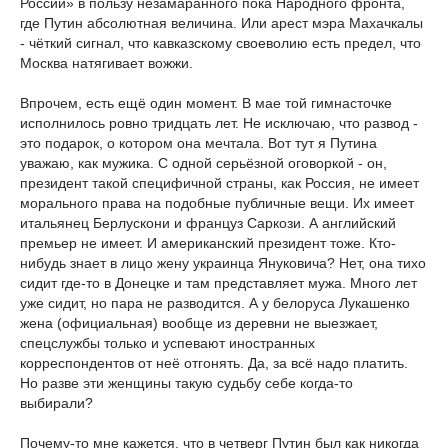
России» в пользу незамаранного пока Народного фронта,
где Путин абсолютная величина. Или арест мэра Махачкалы
- чёткий сигнал, что кавказскому своеволию есть предел, что
Москва натягивает вожжи.
Впрочем, есть ещё один момент. В мае той гимнасточке
исполнилось ровно тридцать лет. Не исключаю, что развод -
это подарок, о котором она мечтала. Вот тут я Путина
уважаю, как мужика. С одной серьёзной оговоркой - он,
президент такой специфичной страны, как Россия, не имеет
морального права на подобные публичные вещи. Их имеет
итальянец Берлускони и француз Саркози. А английский
премьер не имеет. И американский президент тоже. Кто-
нибудь знает в лицо жену украинца Януковича? Нет, она тихо
сидит где-то в Донецке и там представляет мужа. Много лет
уже сидит, но пара не разводится. А у белоруса Лукашенко
жена (официальная) вообще из деревни не выезжает,
спецслужбы только и успевают иностранных
корреспондентов от неё отгонять. Да, за всё надо платить.
Но разве эти женщины такую судьбу себе когда-то
выбирали?
Почему-то мне кажется, что в четверг Путин был как никогда