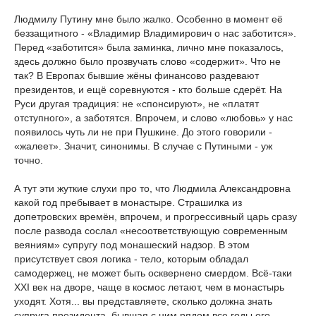
Людмилу Путину мне было жалко. Особенно в момент её
беззащитного - «Владимир Владимирович о нас заботится».
Перед «заботится» была заминка, лично мне показалось,
здесь должно было прозвучать слово «содержит». Что не
так? В Европах бывшие жёны финансово раздевают
президентов, и ещё соревнуются - кто больше сдерёт. На
Руси другая традиция: не «спонсируют», не «платят
отступного», а заботятся. Впрочем, и слово «любовь» у нас
появилось чуть ли не при Пушкине. До этого говорили -
«жалеет». Значит, синонимы. В случае с Путиными - уж
точно.
А тут эти жуткие слухи про то, что Людмила Александровна
какой год пребывает в монастыре. Страшилка из
допетровских времён, впрочем, и прогрессивный царь сразу
после развода сослал «несоответствующую современным
веяниям» супругу под монашеский надзор. В этом
присутствует своя логика - тело, которым обладал
самодержец, не может быть осквернено смердом. Всё-таки
XXI век на дворе, чаще в космос летают, чем в монастырь
уходят. Хотя... вы представляете, сколько должна знать
супруга президента, бывшая с ним рядом все годы его