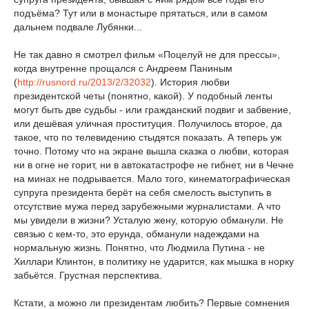
подъёма? Тут или в монастыре прятаться, или в самом
дальнем подвале Лубянки...
Не так давно я смотрел фильм «Поцелуй не для прессы»,
когда внутренне прощался с Андреем Паниным
(
http://rusnord.ru/2013/2/32032
). История любви
президентской четы (понятно, какой). У подобный ленты
могут быть две судьбы - или гражданский подвиг и забвение,
или дешёвая уличная проституция. Получилось второе, да
такое, что по телевидению стыдятся показать. А теперь уж
точно. Потому что на экране вышла сказка о любви, которая
ни в огне не горит, ни в автокатастрофе не гибнет, ни в Чечне
на минах не подрывается. Мало того, кинематографическая
супруга президента берёт на себя смелость выступить в
отсутствие мужа перед зарубежными журналистами. А что
мы увидели в жизни? Усталую жену, которую обманули. Не
связью с кем-то, это ерунда, обманули надеждами на
нормальную жизнь. Понятно, что Людмила Путина - не
Хиллари Клинтон, в политику не ударится, как мышка в норку
забьётся. Грустная перспектива.
Кстати, а можно ли президентам любить? Первые сомнения