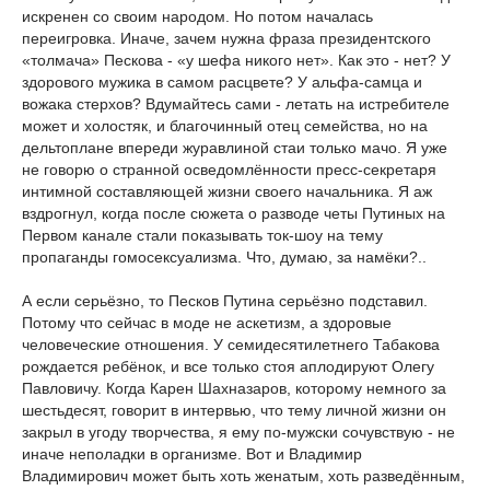
искренен со своим народом. Но потом началась
переигровка. Иначе, зачем нужна фраза президентского
«толмача» Пескова - «у шефа никого нет». Как это - нет? У
здорового мужика в самом расцвете? У альфа-самца и
вожака стерхов? Вдумайтесь сами - летать на истребителе
может и холостяк, и благочинный отец семейства, но на
дельтоплане впереди журавлиной стаи только мачо. Я уже
не говорю о странной осведомлённости пресс-секретаря
интимной составляющей жизни своего начальника. Я аж
вздрогнул, когда после сюжета о разводе четы Путиных на
Первом канале стали показывать ток-шоу на тему
пропаганды гомосексуализма. Что, думаю, за намёки?..
А если серьёзно, то Песков Путина серьёзно подставил.
Потому что сейчас в моде не аскетизм, а здоровые
человеческие отношения. У семидесятилетнего Табакова
рождается ребёнок, и все только стоя аплодируют Олегу
Павловичу. Когда Карен Шахназаров, которому немного за
шестьдесят, говорит в интервью, что тему личной жизни он
закрыл в угоду творчества, я ему по-мужски сочувствую - не
иначе неполадки в организме. Вот и Владимир
Владимирович может быть хоть женатым, хоть разведённым,