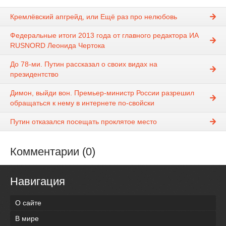
Кремлёвский апгрейд, или Ещё раз про нелюбовь
Федеральные итоги 2013 года от главного редактора ИА
RUSNORD Леонида Чертока
До 78-ми. Путин рассказал о своих видах на
президентство
Димон, выйди вон. Премьер-министр России разрешил
обращаться к нему в интернете по-свойски
Путин отказался посещать проклятое место
Комментарии (0)
Навигация
О сайте
В мире