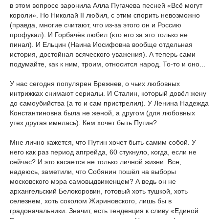
в этом вопросе заронила Алла Пугачева песней «Всё могут
короли». Но Николай II любил, с этим спорить невозможно
(правда, многие считают, что из-за этого он и Россию
профукал). И Горбачёв любил (кто его за это только не
пинал). И Ельцин (Наина Иосифовна вообще отдельная
история, достойная всяческого уважения). А теперь сами
подумайте, как к ним, троим, относится народ. То-то и оно...
У нас сегодня популярен Брежнев, о чьих любовных
интрижках снимают сериалы. И Сталин, который довёл жену
до самоубийства (а то и сам пристрелил). У Ленина Надежда
Константиновна была не женой, а другом (для любовных
утех другая имелась). Кем хочет быть Путин?
Мне лично кажется, что Путин хочет быть самим собой. У
него как раз период апгрейда, 60 стукнуло, когда, если не
сейчас? И это касается не только личной жизни. Все,
надеюсь, заметили, что Собянин пошёл на выборы
московского мэра самовыдвиженцем? А ведь он не
архангельский Белокоровин, готовый хоть тушкой, хоть
селезнем, хоть соколом Жириновского, лишь бы в
градоначальники. Значит, есть тенденция к сливу «Единой