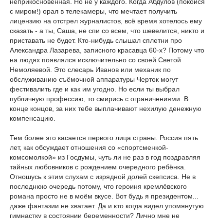
неприкосновенная. Но не у каждого. Когда Абдулов (покойся
с миром!) орал в телекамеры, что мечтает получить
лицензию на отстрел журналистов, всё время хотелось ему
сказать - а ты, Саша, не спи со всем, что шевелится, никто и
приставать не будет. Кто-нибудь слышал сплетни про
Александра Лазарева, записного красавца 60-х? Потому что
на людях появлялся исключительно со своей Светой
Немоляевой. Это слесарь Иванов или механик по
обслуживанию съёмочной аппаратуры Черток могут
фестивалить где и как им угодно. Но если ты выбрал
публичную профессию, то смирись с ограничениями. В
конце концов, за них тебе выплачивают нехилую денежную
компенсацию.
Тем более это касается первого лица страны. Россия пять
лет, как обсуждает отношения со «спортсменкой-
комсомолкой» из Госдумы, чуть ли не раз в год поздравляя
тайных любовников с рождением очередного ребёнка.
Отношусь к этим слухам с изрядной долей скепсиса. Не в
последнюю очередь потому, что героиня кремлёвского
романа просто не в моём вкусе. Вот будь я президентом...
даже фантазии не хватает. Да и кто когда видел упомянутую
гимнастку в состоянии беременности? Лично мне не