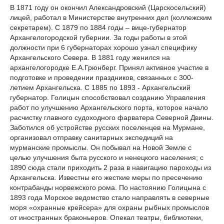
В 1871 году он окончил Александровский (Царскосельский)
лицей, работал в Министерстве внутренних дел (коллежским
секретарем). С 1879 по 1884 годы – вице-губернатор
Архангелогородской губернии. За годы работы в этой
должности при 6 губернаторах хорошо узнал специфику
Архангельского Севера. В 1881 году женился на
архангелогородке Е.А.Грюнберг. Принял активное участие в
подготовке и проведении праздников, связанных с 300-
летием Архангельска. С 1885 по 1893 - Архангельский
губернатор. Голицын способствовал созданию Управления
работ по улучшению Архангельского порта, которое начало
расчистку главного судоходного фарватера Северной Двины.
Заботился об устройстве русских поселенцев на Мурмане,
организовал отправку санитарных экспедиций на
мурманские промыслы. Он побывал на Новой Земле с
целью улучшения быта русского и ненецкого населения; с
1890 сюда стали приходить 2 раза в навигацию пароходы из
Архангельска. Известны его жесткие меры по пресечению
контрабанды норвежского рома. По настоянию Голицына с
1893 года Морское ведомство стало направлять в северные
моря «охранные крейсера» для охраны рыбных промыслов
от иностранных браконьеров. Опекал театры, библиотеки,