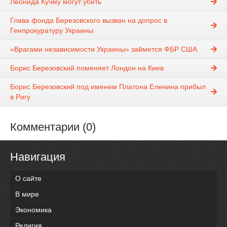
Леонида Кучму могут убить
Глава фонда Березовского вызван на допрос в
Генпрокуратуру Украины
«Врагами независимости Украины» займется ФБР США
Борис Березовский поменяет Лондон на Киев
Борис Березовский под именем Платона Еленина прибыл
в Ригу
Комментарии (0)
Навигация
О сайте
В мире
Экономика
Религия