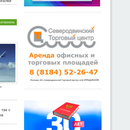
реалки
материалы
»
 так с
ев