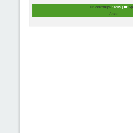
06 сентябрь
16:05 |
:
Ар
Архив