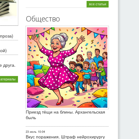
все статьи
Общество
проза)
кой)
 друга.
материалы
Приезд тёщи на блины. Архангельская
быль
23 июль
10:04
Вкус поражения. Штраф нейрохирургу