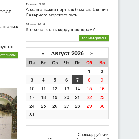
15 июль
09:00
Архангельский порт как база снабжения
 СССР
Северного морского пути
25 июнь
10:19
хангельск
Кто хочет стать коррупционером?
все материалы
грустью
«
Август 2026 »
материалы
Пн
Вт
Ср
Чт
Пт
Сб
Вс
1
2
3
4
5
6
7
8
9
10
11
12
13
14
15
16
17
18
19
20
21
22
23
24
25
26
27
28
29
30
31
Спонсор рубрики