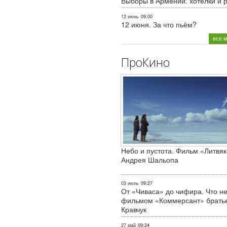
Выборы в Армении: хотелки и 
12 июнь
09:00
12 июня. За что пьём?
все 
ПроКино
Небо и пустота. Фильм «Литвяк
Андрея Шальопа
03 июль
09:27
От «Чиваса» до чифира. Что не
фильмом «Коммерсант» брать
Кравчук
27 май
09:24