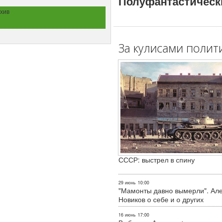
Полуфантастическ
хив
За кулисами полит
СССР: выстрел в спину
29 июнь
10:00
"Мамонты давно вымерли". Ал
Новиков о себе и о других
16 июнь
17:00