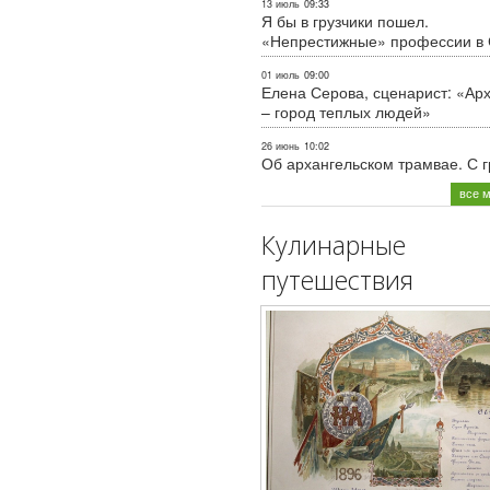
13 июль
09:33
Я бы в грузчики пошел.
«Непрестижные» профессии в
01 июль
09:00
Елена Серова, сценарист: «Ар
– город теплых людей»
26 июнь
10:02
Об архангельском трамвае. С 
все 
Кулинарные
путешествия