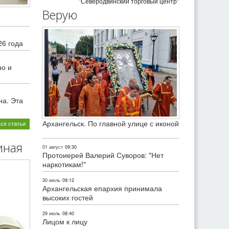
"Северодвинский торговый центр"
Верую
26 года
но и
на. Эта
Архангельск. По главной улице с иконой
все статьи
иная
01 август
09:30
Протоиерей Валерий Суворов: "Нет
наркотикам!"
30 июль
09:12
Архангельская епархия принимала
высоких гостей
29 июль
08:40
Лицом к лицу