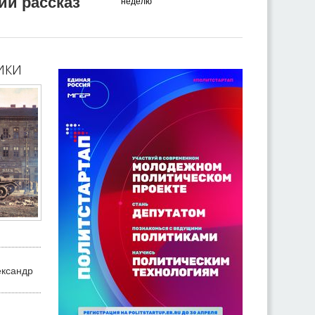
ий рассказ
неделю
ики
ександр