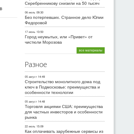
Серебренникову снизили на 50 тысяч
ив
06 июль
09:30
Без потерпевших. Странное дело Юлии
Федоровой
17 июнь
13:50
Город неумытых, или «Привет» от
чистюли Морозова
все материалы
Разное
05 август
14:49
Строительство монолитного дома под
ключ в Подмосковье: преимущества и
особенности технологии
05 август
14:48
Торговля акциями США: преимущества
для частных инвесторов и особенности
рынка
22 июль
15:09
Как оплачивать зарубежные сервисы из