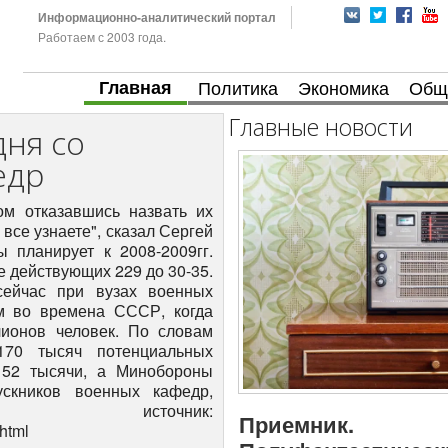
Информационно-аналитический портал
Работаем с 2003 года.
Главная
Политика
Экономика
Общ
Главные новости
дня со
едр
ом отказавшись назвать их
 все узнаете", сказал Сергей
 планирует к 2008-2009гг.
е действующих 229 до 30-35.
сейчас при вузах военных
м во времена СССР, когда
ионов человек. По словам
170 тысяч потенциальных
 52 тысячи, а Минобороны
скников военных кафедр,
источник:
Приемник.
.html