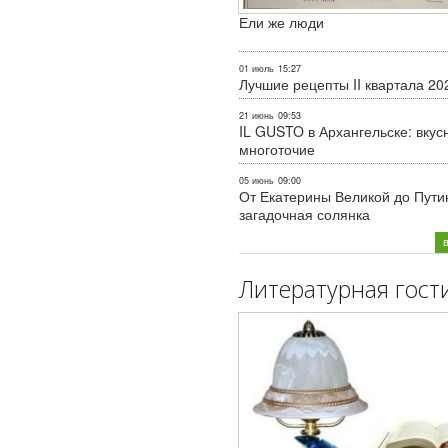
Ели же люди
01 июль
15:27
Лучшие рецепты II квартала 20
21 июнь
09:53
IL GUSTO в Архангельске: вкус
многоточие
05 июнь
09:00
От Екатерины Великой до Пути
загадочная солянка
Литературная гост