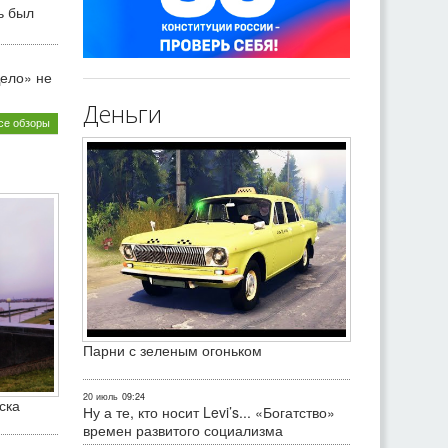
ь был
ело» не
Деньги
се обзоры
Парни с зеленым огоньком
20 июль
09:24
ска
Ну а те, кто носит Levi’s... «Богатство»
времен развитого социализма