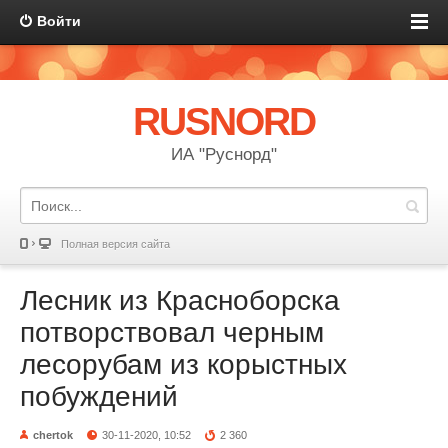
Войти
RUSNORD
ИА "Руснорд"
Полная версия сайта
Лесник из Красноборска
потворствовал черным
лесорубам из корыстных
побуждений
chertok
30-11-2020, 10:52
2 360