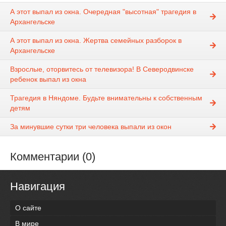
А этот выпал из окна. Очередная "высотная" трагедия в
Архангельске
А этот выпал из окна. Жертва семейных разборок в
Архангельске
Взрослые, оторвитесь от телевизора! В Северодвинске
ребенок выпал из окна
Трагедия в Няндоме. Будьте внимательны к собственным
детям
За минувшие сутки три человека выпали из окон
Комментарии (0)
Навигация
О сайте
В мире