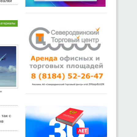
реалки
материалы
»
 так с
ев