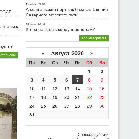
15 июль
09:00
Архангельский порт как база снабжения
 СССР
Северного морского пути
25 июнь
10:19
хангельск
Кто хочет стать коррупционером?
все материалы
грустью
«
Август 2026 »
материалы
Пн
Вт
Ср
Чт
Пт
Сб
Вс
1
2
3
4
5
6
7
8
9
10
11
12
13
14
15
16
17
18
19
20
21
22
23
24
25
26
27
28
29
30
31
Спонсор рубрики