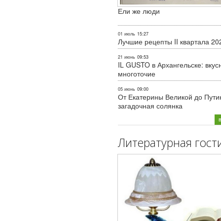
Ели же люди
01 июль
15:27
Лучшие рецепты II квартала 20
21 июнь
09:53
IL GUSTO в Архангельске: вкус
многоточие
05 июнь
09:00
От Екатерины Великой до Пути
загадочная солянка
Литературная гост