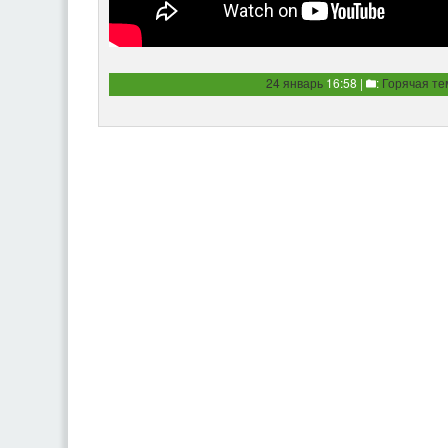
24 январь
16:58 |
:
Горячая те