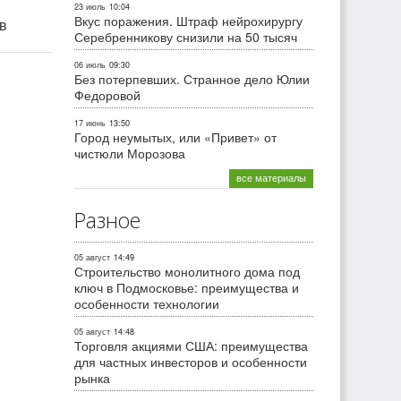
23 июль
10:04
Вкус поражения. Штраф нейрохирургу
ив
Серебренникову снизили на 50 тысяч
06 июль
09:30
Без потерпевших. Странное дело Юлии
Федоровой
17 июнь
13:50
Город неумытых, или «Привет» от
чистюли Морозова
все материалы
Разное
05 август
14:49
Строительство монолитного дома под
ключ в Подмосковье: преимущества и
особенности технологии
05 август
14:48
Торговля акциями США: преимущества
для частных инвесторов и особенности
рынка