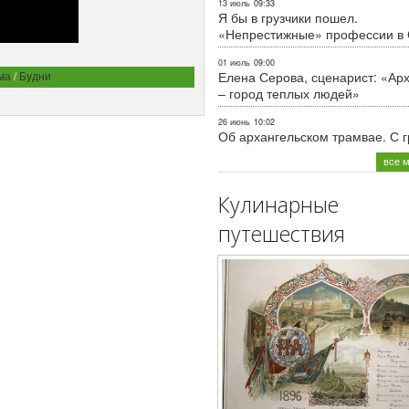
13 июль
09:33
Я бы в грузчики пошел.
«Непрестижные» профессии в
01 июль
09:00
ма
/
Будни
Елена Серова, сценарист: «Ар
– город теплых людей»
26 июнь
10:02
Об архангельском трамвае. С 
все 
Кулинарные
путешествия