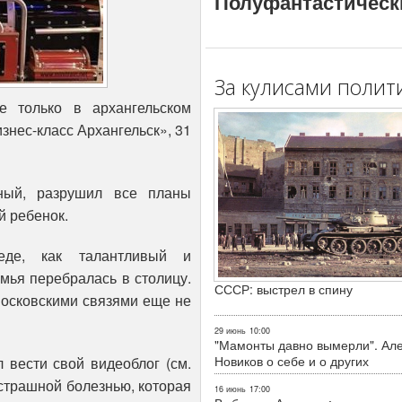
Полуфантастическ
За кулисами полит
е только в архангельском
знес-класс Архангельск», 31
нный, разрушил все планы
й ребенок.
еде, как талантливый и
мья перебралась в столицу.
СССР: выстрел в спину
 московскими связями еще не
29 июнь
10:00
"Мамонты давно вымерли". Ал
Новиков о себе и о других
 вести свой видеоблог (см.
 страшной болезнью, которая
16 июнь
17:00