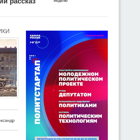
ий рассказ
неделю
ики
ександр