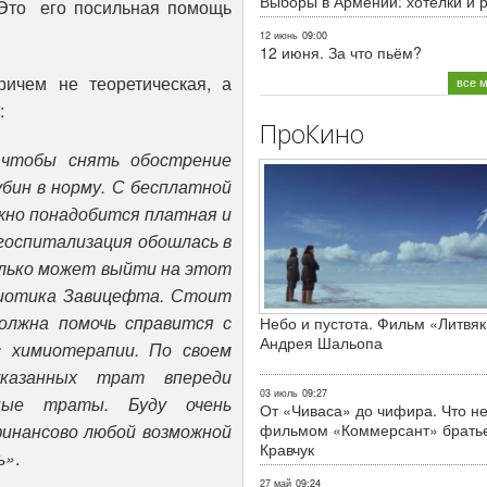
Выборы в Армении: хотелки и 
 Это его посильная помощь
12 июнь
09:00
12 июня. За что пьём?
ичем не теоретическая, а
все 
:
ПроКино
 чтобы снять обострение
бин в норму. С бесплатной
жно понадобится платная и
, госпитализация обошлась в
колько может выйти на этот
биотика Завицефта. Стоит
олжна помочь справится с
Небо и пустота. Фильм «Литвяк
Андрея Шальопа
 химиотерапии. По своем
казанных трат впереди
03 июль
09:27
ные траты. Буду очень
От «Чиваса» до чифира. Что не
финансово любой возможной
фильмом «Коммерсант» брать
Кравчук
ь»
.
27 май
09:24