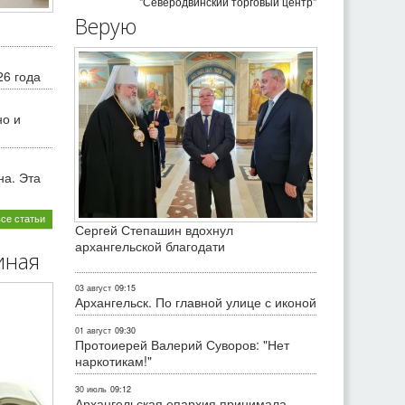
"Северодвинский торговый центр"
Верую
26 года
но и
на. Эта
все статьи
Сергей Степашин вдохнул
архангельской благодати
иная
03 август
09:15
Архангельск. По главной улице с иконой
01 август
09:30
Протоиерей Валерий Суворов: "Нет
наркотикам!"
30 июль
09:12
Архангельская епархия принимала