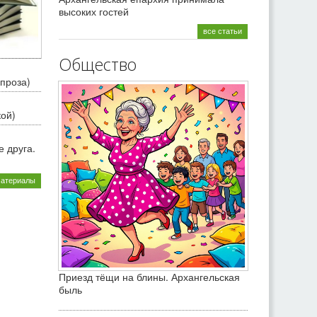
высоких гостей
все статьи
Общество
проза)
кой)
 друга.
материалы
Приезд тёщи на блины. Архангельская
быль