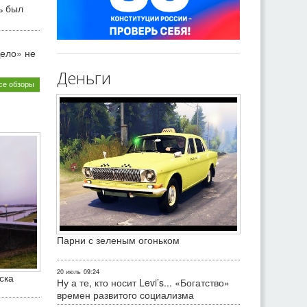
ь был
ело» не
Деньги
се обзоры
Парни с зеленым огоньком
20 июль
09:24
ска
Ну а те, кто носит Levi’s... «Богатство»
времен развитого социализма