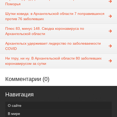
Поморья
Шутки ковида: в Архангельской области 7 поправившихся
против 76 заболевших
Плюс 83, минус 148. Сводка коронавируса по
Архангельской области
Архангельск удерживает лидерство по заболеваемости
COVID
Ни тпру, ни ну. В Архангельской области 80 заболевших
коронавирусом за сутки
Комментарии (0)
Навигация
О сайте
В мире