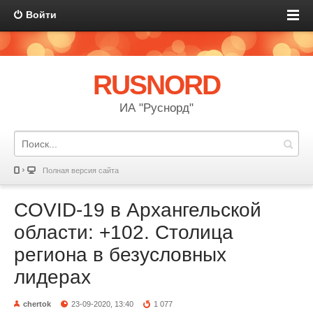
Войти
RUSNORD
ИА "Руснорд"
Полная версия сайта
COVID-19 в Архангельской
области: +102. Столица
региона в безусловных
лидерах
chertok
23-09-2020, 13:40
1 077