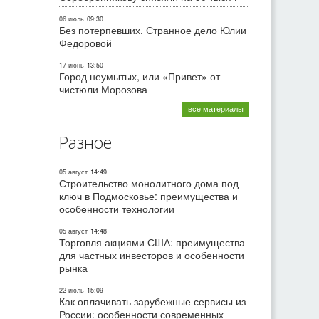
06 июль
09:30
Без потерпевших. Странное дело Юлии
Федоровой
17 июнь
13:50
Город неумытых, или «Привет» от
чистюли Морозова
все материалы
Разное
05 август
14:49
Строительство монолитного дома под
ключ в Подмосковье: преимущества и
особенности технологии
05 август
14:48
Торговля акциями США: преимущества
для частных инвесторов и особенности
рынка
22 июль
15:09
Как оплачивать зарубежные сервисы из
России: особенности современных