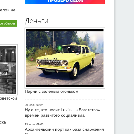
ело» не
Деньги
се обзоры
Парни с зеленым огоньком
оветской
20 июль
09:24
Ну а те, кто носит Levi’s... «Богатство»
времен развитого социализма
ска
15 июль
09:00
Архангельский порт как база снабжения