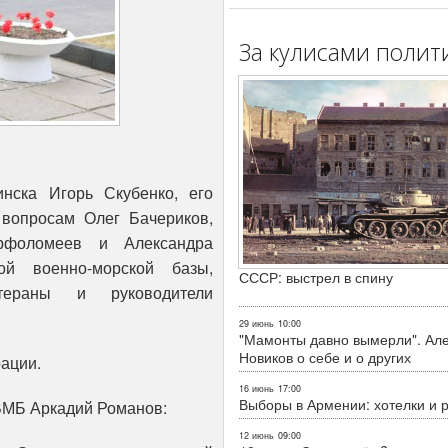
За кулисами полит
нска Игорь Скубенко, его
 вопросам Олег Бачериков,
рфоломеев и Александра
ой военно-морской базы,
СССР: выстрел в спину
тераны и руководители
29 июнь
10:00
"Мамонты давно вымерли". Ал
Новиков о себе и о других
ации.
16 июнь
17:00
Выборы в Армении: хотелки и 
ВМБ Аркадий Романов:
12 июнь
09:00