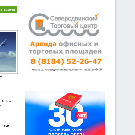
материалы
»
 так с
ев
ь был