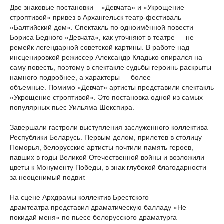
Две знаковые постановки – «Девчата» и «Укрощение
строптивой» привез в Архангельск театр-фестиваль
«Балтийский дом». Спектакль по одноимённой повести
Бориса Бедного «Девчата», как уточняют в театре — не
ремейк легендарной советской картины. В работе над
инсценировкой режиссер Александр Кладько опирался на
саму повесть, поэтому в спектакле судьбы героинь раскрыты
намного подробнее, а характеры — более
объемные. Помимо «Девчат» артисты представили спектакль
«Укрощение строптивой». Это постановка одной из самых
популярных пьес Уильяма Шекспира.
Завершали гастроли выступления заслуженного коллектива
Республики Беларусь. Первым делом, прилетев в столицу
Поморья, белорусские артисты почтили память героев,
павших в годы Великой Отечественной войны и возложили
цветы к Монументу Победы, в знак глубокой благодарности
за неоценимый подвиг.
На сцене Архдрамы коллектив Брестского
драмтеатра представил драматическую балладу «Не
покидай меня» по пьесе белорусского драматурга