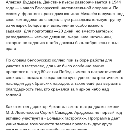
Алексея Дударева. Действие пьесы разворачивается в 1944
году — начало Белорусской наступательной операции. По
сюжету, фронтовик-разведчик капитан Михасёв получает под
свое командование специальную разведывательную группу
из четырех бойцов для выполнения особо важного
задания. Для подготовки —20 дней, но вместо матёрых
разведчиков— четыре девушки, вчерашние школьницы,
которые по заданию штаба должны быть заброшены в тыл
врага.
По словам белорусских коллег, при выборе работы для
участия в гастролях, для них было особенно важно
представить в год 80-летия Победы именно патриотический
спектакль, показать сохранение культурного патриотического
наследия двух братских народов, а также ещё раз выразить
благодарность тем, кто сражался за мирное небо над
головой.
Как отметил директор Архангельского театра драмы имени
М.В. Ломоносова Сергей Самодов, Архдрама не первый год
активно участвует в «Больших гастролях». Программа дает
уникальные возможности театрам привозить друг другу
самые сильные и масштабные постановки.