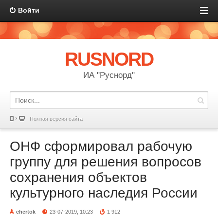
Войти
RUSNORD
ИА "Руснорд"
Полная версия сайта
ОНФ сформировал рабочую
группу для решения вопросов
сохранения объектов
культурного наследия России
chertok
23-07-2019, 10:23
1 912