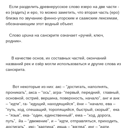
Если разделить древнерусское слово езеро на две части -
ез (ездить) и еро, то можно заметить, что вторая часть (еро)
близка по звучанию финно-угорским и саамским лексемам,
обозначающим этот водный объект.
Слово
ирина
на санскрите означает «ручей, ключ,
родник».
В качестве основ, их составных частей, окончаний
названий рек и озёр могли использоваться и другие слова из
санскрита.
Вот некоторые из них: акс – “достигать, наполнять,
проникать”, акса – “ось”, агра- “первый, передний, главный,
основной, остриё, вершина, поверхность, начало”, анг и анк
– “идти”, га- “идущий, находящийся”, ёни – “начало, ева –
“путь, ход, спешащий, торопящийся, быстрый, скорый”, ека
– “язык”, ека- “один, единственный”, ема – “ход, дорога,
путь”, йа – “движение”, и – “идти, отправляться, приходить,
достигать” , икс- “картина”, икша – “взгляд”, инг – “идти,