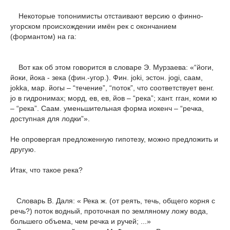
Некоторые топонимисты отстаивают версию о финно-
угорском происхождении имён рек с окончанием
(формантом) на га:
Вот как об этом говорится в словаре Э. Мурзаева: «“йоги,
йоки, йока - зека (фин.-угор.). Фин. joki, эстон. jogi, саам,
jokka, мар. йогы – “течение”, “поток”, что соответствует венг.
jo в гидронимах; морд, ев, ев, йов – “река”; хант. гган, коми ю
– “река”. Саам. уменьшительная форма иокенч – “речка,
доступная для лодки”».
Не опровергая предложенную гипотезу, можно предложить и
другую.
Итак, что такое река?
Словарь В. Даля: « Река ж. (от реять, течь, общего корня с
речь?) поток водный, проточная по земляному ложу вода,
большего объема, чем речка и ручей; ...»