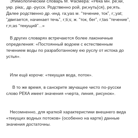
Этимологический словарь М. Фасмера: «Река мн. ре;ки,
укр. рiка;, др.-русск. Родственно рой, ри;нуть(ся), ре;ять.
Далее родственно др.-инд. ra;уаs м. “течение, ток”, r;;уаt;
“двигается, начинает течь”, r;ti;s; ж. “ток, бег”, r;tas “течение”,
r;n;as “текущий”...»
В других словарях встречаются более лаконичные
определения: «Постоянный водоем с естественным
течением воды по разработанному ею руслу от истока до
устья».
Или ещё короче: «текущая вода, поток».
В то же время, в санскрите звучащее чисто по-русски
слово РЕКА имеет значения «черта, линия, рисунок».
Несомненно, для краткой характеристики внешнего вида
«текущих водных потоков» (особенно на карте) данные
значения достаточны.