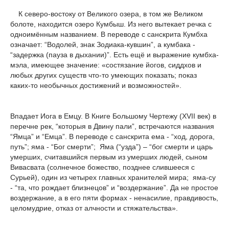
К северо-востоку от Великого озера, в том же Великом
болоте, находится озеро Кумбыш. Из него вытекает речка с
одноимённым названием. В переводе с санскрита Кумбха
означает: “Водолей, знак Зодиака-кувшин”, а кумбака -
“задержка (пауза в дыхании)”. Есть ещё и выражение кумбха-
мэла, имеющее значение: «состязание йогов, сиддхов и
любых других существ что-то умеющих показать; показ
каких-то необычных достижений и возможностей».
Впадает Иога в Емцу. В Книге Большому Чертежу (XVII век) в
перечне рек, “которыя в Двину пали”, встречаются названия
“Ямца” и “Емца”. В переводе с санскрита eмa - “ход, дорога,
путь”; яма - “Бог смерти”; Яма (“узда”) – “бог смерти и царь
умерших, считавшийся первым из умерших людей, сыном
Вивасвата (солнечное божество, позднее слившееся с
Сурьей), один из четырех главных хранителей мира; яма-су
- “та, что рождает близнецов” и “воздержание”. Да не простое
воздержание, а в его пяти формах - ненасилие, правдивость,
целомудрие, отказ от алчности и стяжательства».