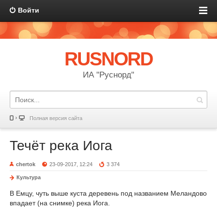
Войти
RUSNORD
ИА "Руснорд"
Полная версия сайта
Течёт река Иога
chertok
23-09-2017, 12:24
3 374
Культура
В Емцу, чуть выше куста деревень под названием Меландово
впадает (на снимке) река Иога.