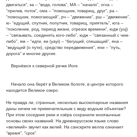
двигаться”, ка – “вода, голова”, МА – “начало”, огха –
“прилив, поток”, ома – “помощник, товарищ, друг”, ра –
“помощник, помогающий”, рч – “движение”, рш – “движение”,
ю- “едущий, спутник, попутчик, товарищ, приятель”, юга –
“поколение, род, период жизни, отрезок времени”, юдж (yuj)
– “связывать, соединять кого-либо”, юдж – “связанный с чем-
либо”, ям – “идти, яи (yayi) – “бегущий, спешащий”, яна –
“ведущий (о пути), средство передвижения”, яни – “путь,
дорога" и многие другие.
Вернёмся к северной речке Иоге.
Начало она берёт в Великом болоте, в центре которого
находится Великое озеро.
Не правда ли, странные, несколько высокопарные названия
даны ничем не примечательным с виду водным объектам?
При этом соседние реки и озёра сохранили иноязычные
основы своих названий. На древнерусском языке слово
«великий» звучит как велий. На санскрите велла означает
"время", "срок".