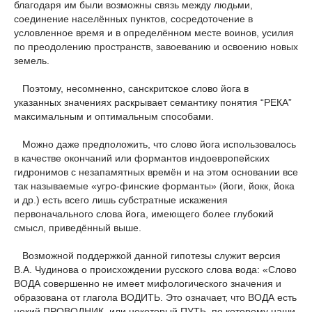
благодаря им были возможны связь между людьми,
соединение населённых пунктов, сосредоточение в
условленное время и в определённом месте воинов, усилия
по преодолению пространств, завоеванию и освоению новых
земель.
Поэтому, несомненно, санскритское слово йога в
указанных значениях раскрывает семантику понятия “РЕКА”
максимальным и оптимальным способами.
Можно даже предположить, что слово йога использовалось
в качестве окончаний или формантов индоевропейских
гидронимов с незапамятных времён и на этом основании все
так называемые «угро-финские форманты» (йоги, йокк, йока
и др.) есть всего лишь субстратные искажения
первоначального слова йога, имеющего более глубокий
смысл, приведённый выше.
Возможной поддержкой данной гипотезы служит версия
В.А. Чудинова о происхождении русского слова вода: «Слово
ВОДА совершенно не имеет мифологического значения и
образована от глагола ВОДИТЬ. Это означает, что ВОДА есть
некий ПРОВОДНИК, или некоторый ПУТЬ, по которому наши