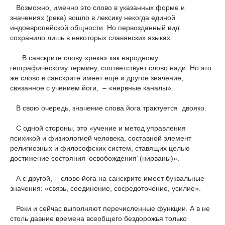
Возможно, именно это слово в указанных форме и
значениях (река) вошло в лексику некогда единой
индоевропейской общности. Но первозданный вид
сохранило лишь в некоторых славянских языках.
В санскрите слову «река» как народному
географическому термину, соответствует слово нади. Но это
же слово в санскрите имеет ещё и другое значение,
связанное с учением йоги, – «нервные каналы».
В свою очередь, значение слова йога трактуется двояко.
С одной стороны, это «учение и метод управления
психикой и физиологией человека, составной элемент
религиозных и философских систем, ставящих целью
достижение состояния ‘освобождения’ (нирваны)».
А с другой, - слово йога на санскрите имеет буквальные
значения: «связь, соединение, сосредоточение, усилие».
Реки и сейчас выполняют перечисленные функции. А в не
столь давние времена всеобщего бездорожья только