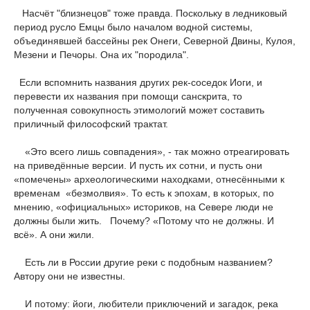
Насчёт "близнецов" тоже правда. Поскольку в ледниковый
период русло Емцы было началом водной системы,
объединявшей бассейны рек Онеги, Северной Двины, Кулоя,
Мезени и Печоры. Она их "породила".
Если вспомнить названия других рек-соседок Иоги, и
перевести их названия при помощи санскрита, то
полученная совокупность этимологий может составить
приличный философский трактат.
«Это всего лишь совпадения», - так можно отреагировать
на приведённые версии. И пусть их сотни, и пусть они
«помечены» археологическими находками, отнесёнными к
временам «безмолвия». То есть к эпохам, в которых, по
мнению, «официальных» историков, на Севере люди не
должны были жить. Почему? «Потому что не должны. И
всё». А они жили.
Есть ли в России другие реки с подобным названием?
Автору они не известны.
И потому: йоги, любители приключений и загадок, река