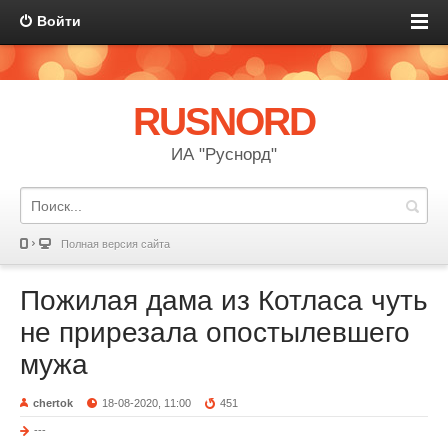
Войти
RUSNORD
ИА "Руснорд"
Полная версия сайта
Пожилая дама из Котласа чуть
не прирезала опостылевшего
мужа
chertok
18-08-2020, 11:00
451
---