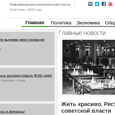
Информационно-аналитический портал
Работаем с 2003 года.
Главная
Политика
Экономика
Общ
Главные новости
ле выпивки имел привычку
я
ица кинофестиваля Arctic open
/ Культура / Жизнь
Жить красиво. Рес
советской власти
нсы и финансы