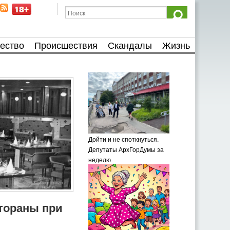
ество
Происшествия
Скандалы
Жизнь
Дойти и не споткнуться.
Депутаты АрхГорДумы за
неделю
тораны при