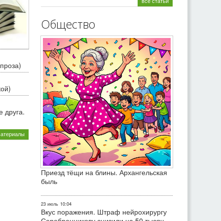
все статьи
Общество
проза)
кой)
 друга.
материалы
Приезд тёщи на блины. Архангельская
быль
23 июль
10:04
Вкус поражения. Штраф нейрохирургу
Серебренникову снизили на 50 тысяч