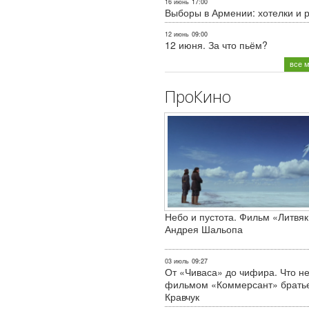
16 июнь
17:00
Выборы в Армении: хотелки и 
12 июнь
09:00
12 июня. За что пьём?
все 
ПроКино
Небо и пустота. Фильм «Литвяк
Андрея Шальопа
03 июль
09:27
От «Чиваса» до чифира. Что не
фильмом «Коммерсант» брать
Кравчук