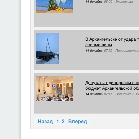
14 декабрь
08:00
|
Экономика
В Архангельске от удара 
спецмашины
14 декабрь
07:32
|
Происшестви
Депутаты-единороссы вне
бюджет Архангельской об
14 декабрь
07:15
|
Политика / Э
Назад
1
2
Вперед