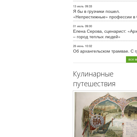
13 июль
09:33
Я бы в грузчики пошел.
«Непрестижные» профессии в
01 июль
09:00
Елена Серова, сценарист: «Ар
– город теплых людей»
26 июнь
10:02
Об архангельском трамвае. С 
все 
Кулинарные
путешествия