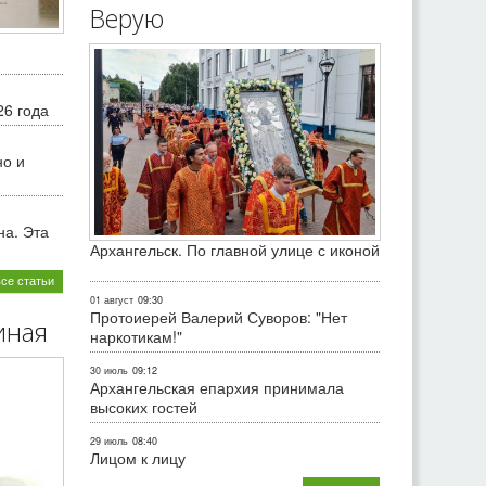
Верую
26 года
но и
на. Эта
Архангельск. По главной улице с иконой
все статьи
01 август
09:30
Протоиерей Валерий Суворов: "Нет
иная
наркотикам!"
30 июль
09:12
Архангельская епархия принимала
высоких гостей
29 июль
08:40
Лицом к лицу