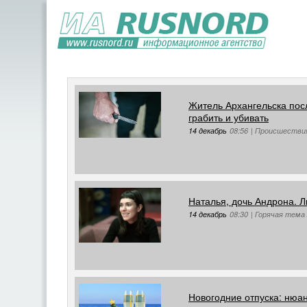
Житель Архангельска пос
грабить и убивать
14 декабрь
08:56
|
Происшестви
Наталья, дочь Андрона. Л
14 декабрь
08:30
|
Горячая тема 
Новогодние отпуска: нюа