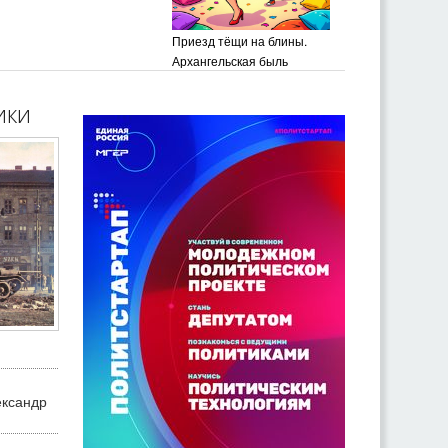
Приезд тёщи на блины.
Архангельская быль
ики
ександр