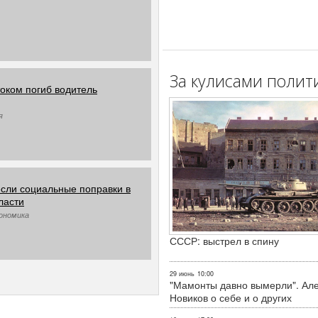
За кулисами полит
током погиб водитель
я
сли социальные поправки в
ласти
кономика
СССР: выстрел в спину
29 июнь
10:00
"Мамонты давно вымерли". Ал
Новиков о себе и о других