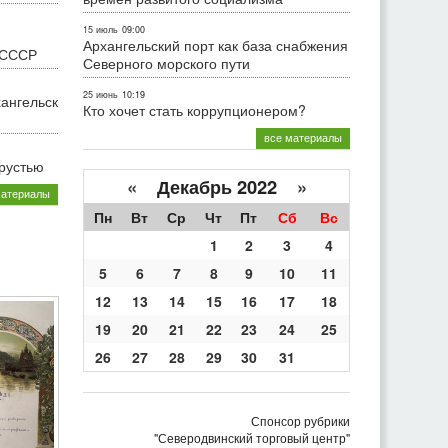
15 июль
09:00
Архангельский порт как база снабжения
 СССР
Северного морского пути
25 июнь
10:19
хангельск
Кто хочет стать коррупционером?
все материалы
грустью
«
Декабрь 2022
»
материалы
Пн
Вт
Ср
Чт
Пт
Сб
Вс
1
2
3
4
5
6
7
8
9
10
11
12
13
14
15
16
17
18
19
20
21
22
23
24
25
26
27
28
29
30
31
Спонсор рубрики
"Северодвинский торговый центр"