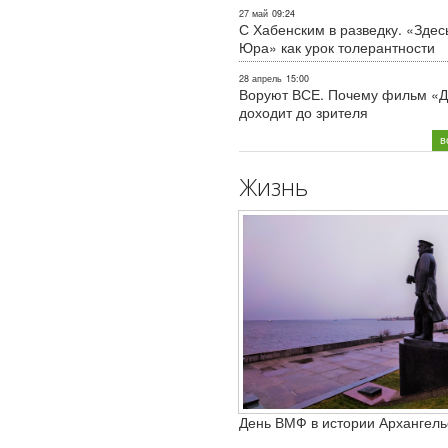
27 май
09:24
С Хабенским в разведку. «Здес
Юра» как урок толерантности
28 апрель
15:00
Воруют ВСЕ. Почему фильм «Д
доходит до зрителя
в
Жизнь
День ВМФ в истории Архангель