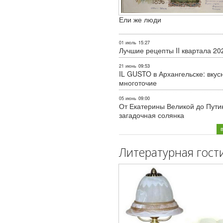
Ели же люди
01 июль
15:27
Лучшие рецепты II квартала 20
21 июнь
09:53
IL GUSTO в Архангельске: вкус
многоточие
05 июнь
09:00
От Екатерины Великой до Пути
загадочная солянка
Литературная гост