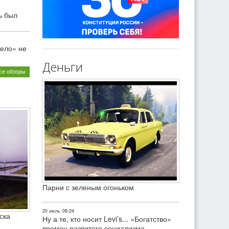
ь был
ело» не
Деньги
се обзоры
Парни с зеленым огоньком
20 июль
09:24
ска
Ну а те, кто носит Levi’s... «Богатство»
времен развитого социализма