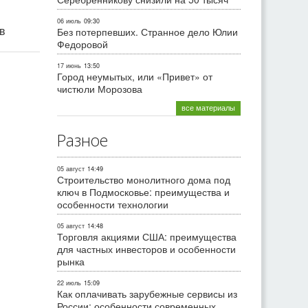
06 июль
09:30
ив
Без потерпевших. Странное дело Юлии
Федоровой
17 июнь
13:50
Город неумытых, или «Привет» от
чистюли Морозова
все материалы
Разное
05 август
14:49
Строительство монолитного дома под
ключ в Подмосковье: преимущества и
особенности технологии
05 август
14:48
Торговля акциями США: преимущества
для частных инвесторов и особенности
рынка
22 июль
15:09
Как оплачивать зарубежные сервисы из
России: особенности современных