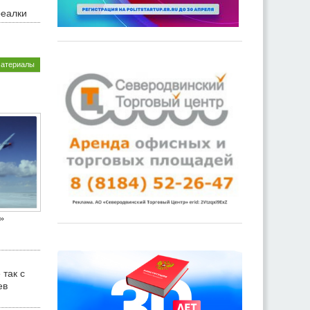
реалки
материалы
»
 так с
ев