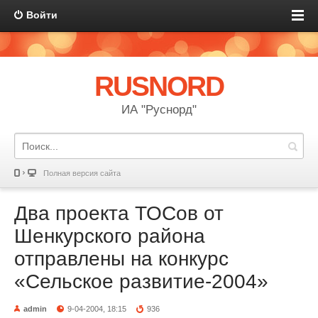
Войти
RUSNORD
ИА "Руснорд"
Полная версия сайта
Два проекта ТОСов от
Шенкурского района
отправлены на конкурс
«Сельское развитие-2004»
admin
9-04-2004, 18:15
936