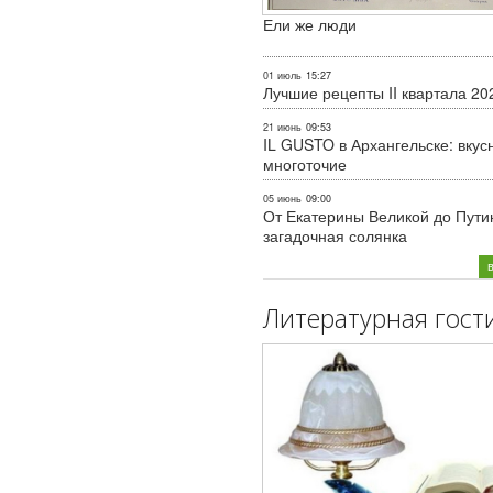
Ели же люди
01 июль
15:27
Лучшие рецепты II квартала 20
21 июнь
09:53
IL GUSTO в Архангельске: вкус
многоточие
05 июнь
09:00
От Екатерины Великой до Пути
загадочная солянка
Литературная гост