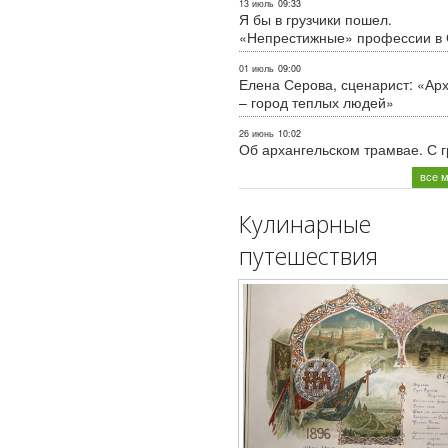
13 июль
09:33
Я бы в грузчики пошел.
«Непрестижные» профессии в
01 июль
09:00
Елена Серова, сценарист: «Ар
– город теплых людей»
26 июнь
10:02
Об архангельском трамвае. С 
все 
Кулинарные
путешествия