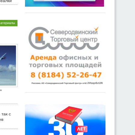
реалки
материалы
»
 так с
ев