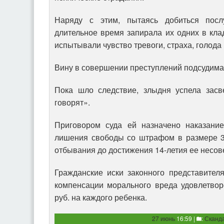
Наряду с этим, пытаясь добиться посл
длительное время запирала их одних в клад
испытывали чувство тревоги, страха, голод
Вину в совершении преступлений подсудима
Пока шло следствие, злыдня успела засв
говорят».
Приговором суда ей назначено наказани
лишения свободы со штрафом в размере 30
отбывания до достижения 14-летия ее несо
Гражданские иски законного представител
компенсации морального вреда удовлетвор
руб. на каждого ребенка.
27 июнь
16:59 |
:
Сканд