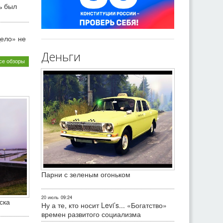
ь был
ело» не
Деньги
се обзоры
Парни с зеленым огоньком
20 июль
09:24
ска
Ну а те, кто носит Levi’s... «Богатство»
времен развитого социализма