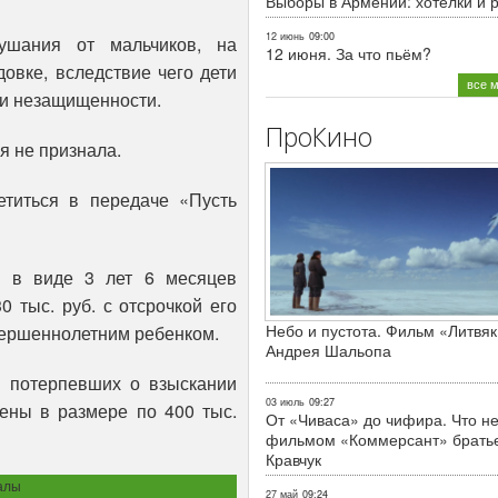
Выборы в Армении: хотелки и 
12 июнь
09:00
ушания от мальчиков, на
12 июня. За что пьём?
овке, вследствие чего дети
все 
а и незащищенности.
ПроКино
я не признала.
етиться в передаче «Пусть
е в виде 3 лет 6 месяцев
 тыс. руб. с отсрочкой его
Небо и пустота. Фильм «Литвяк
вершеннолетним ребенком.
Андрея Шальопа
я потерпевших о взыскании
03 июль
09:27
ены в размере по 400 тыс.
От «Чиваса» до чифира. Что не
фильмом «Коммерсант» брать
Кравчук
алы
27 май
09:24