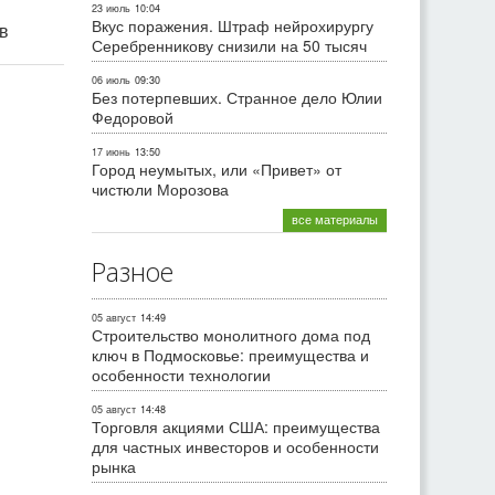
23 июль
10:04
Вкус поражения. Штраф нейрохирургу
ив
Серебренникову снизили на 50 тысяч
06 июль
09:30
Без потерпевших. Странное дело Юлии
Федоровой
17 июнь
13:50
Город неумытых, или «Привет» от
чистюли Морозова
все материалы
Разное
05 август
14:49
Строительство монолитного дома под
ключ в Подмосковье: преимущества и
особенности технологии
05 август
14:48
Торговля акциями США: преимущества
для частных инвесторов и особенности
рынка