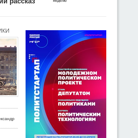
ий рассказ
неделю
ики
ександр