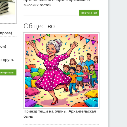
высоких гостей
все статьи
Общество
проза)
кой)
 друга.
материалы
Приезд тёщи на блины. Архангельская
быль