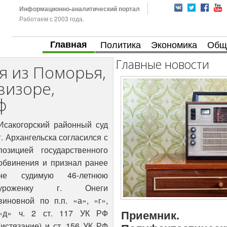
Информационно-аналитический портал
Работаем с 2003 года.
Главная
Политика
Экономика
Общ
Главные новости
я из Поморья,
визоре,
ф
Исакогорский районный суд
г. Архангельска согласился с
позицией государственного
обвинения и признал ранее
не судимую 46-летнюю
уроженку г. Онеги
виновной по п.п. «а», «г»,
Приемник.
«д» ч. 2 ст. 117 УК РФ
(истязание) и ст. 156 УК РФ