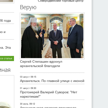
"Северодвинский торговый центр"
Верую
26 года
но и
на. Эта
все статьи
Сергей Степашин вдохнул
архангельской благодати
иная
03 август
09:15
Архангельск. По главной улице с иконой
01 август
09:30
Протоиерей Валерий Суворов: "Нет
наркотикам!"
30 июль
09:12
Архангельская епархия принимала