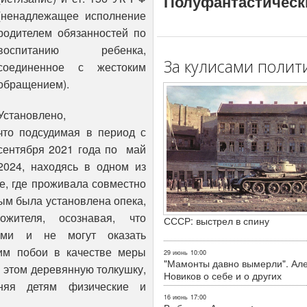
Полуфантастическ
(ненадлежащее исполнение
родителем обязанностей по
воспитанию ребенка,
За кулисами полит
соединенное с жестоким
обращением).
Установлено,
что подсудимая в период с
сентября 2021 года по май
2024, находясь в одном из
ке, где проживала совместно
рым
была установлена опека,
жителя, осознавая, что
СССР: выстрел в спину
ними и не могут оказать
 им побои в качестве меры
29 июнь
10:00
"Мамонты давно вымерли". Ал
и этом деревянную толкушку,
Новиков о себе и о других
иняя детям физические и
16 июнь
17:00