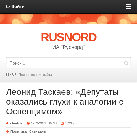
Войти
RUSNORD
ИА "Руснорд"
Полная версия сайта
Леонид Таскаев: «Депутаты
оказались глухи к аналогии с
Освенцимом»
chertok
1-12-2021, 15:38
3 235
Политика
/
Скандалы