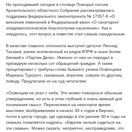
На проходившей сегодня в столице Поморья сессии
Архангельского областного Собрания рассматривалась
поддержка федерального законопроекта № 17357-8 «О
внесении изменений в Федеральный закон «О санитарно-
эпидемиологическом благополучии населения». Как и
ожидалось, этот вопрос в повестке стал самым скандальным.
В качестве главного оппонента выступил депутат Леонид
Таскаев, ранее исключенный из рядов КПРФ и ныне более
близкий к «Партии Дела». Именно от нее он передал в
президиум несколько сот обращений граждан. А также
процитировал с трибуны слова бывшего узника Освенцима
Мариана Турского, сказанные, впрочем, совсем по другому
поводу. Предлагаем их на суд читателям:
«Освенцим не упал с неба. Это может показаться обычным
утверждением, но есть в этом глубокий и очень важный для
понимания смысл. Перенесемся на некоторое время
мыслями, воображением в начало 30-х годов в Берлин,
почти в центр города, где однажды в эти ранние 30-е годы на
скамьях появляется надпись: «Евреям нельзя садиться на
эти скамьи». Можно сказать: неприятно, несправедливо, это