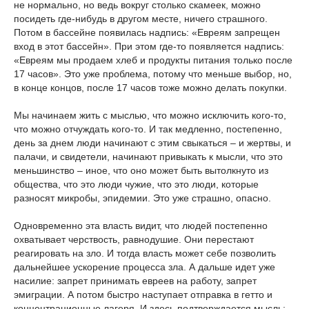
не нормально, но ведь вокруг столько скамеек, можно
посидеть где-нибудь в другом месте, ничего страшного.
Потом в бассейне появилась надпись: «Евреям запрещен
вход в этот бассейн». При этом где-то появляется надпись:
«Евреям мы продаем хлеб и продукты питания только после
17 часов». Это уже проблема, потому что меньше выбор, но,
в конце концов, после 17 часов тоже можно делать покупки.
Мы начинаем жить с мыслью, что можно исключить кого-то,
что можно отчуждать кого-то. И так медленно, постепенно,
день за днем люди начинают с этим свыкаться – и жертвы, и
палачи, и свидетели, начинают привыкать к мысли, что это
меньшинство – иное, что оно может быть вытолкнуто из
общества, что это люди чужие, что это люди, которые
разносят микробы, эпидемии. Это уже страшно, опасно.
Одновременно эта власть видит, что людей постепенно
охватывает черствость, равнодушие. Они перестают
реагировать на зло. И тогда власть может себе позволить
дальнейшее ускорение процесса зла. А дальше идет уже
насилие: запрет принимать евреев на работу, запрет
эмиграции. А потом быстро наступает отправка в гетто и
концентрационные лагеря. И здесь подтверждается мысль: