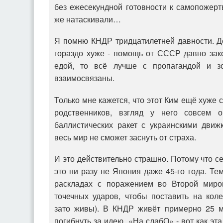
без ежесекундной готовности к самопожертв
же натаскивали…
Я помню КНДР тридцатилетней давности. Д
гораздо хуже - помощь от СССР давно зако
едой, то всё лучше с пропагандой и з
взаимосвязаны.
Только мне кажется, что этот Ким ещё хуже
родственников, взгляд у него совсем 
баллистических ракет с украинскими движк
весь мир не сможет заснуть от страха.
И это действительно страшно. Потому что 
это ни разу не Япония даже 45-го года. Тем
раскладах с поражением во Второй миров
точечных ударов, чтобы поставить на кол
зато живы). В КНДР живёт примерно 25 м
погибнуть за идею. «На слабО» - вот как эт