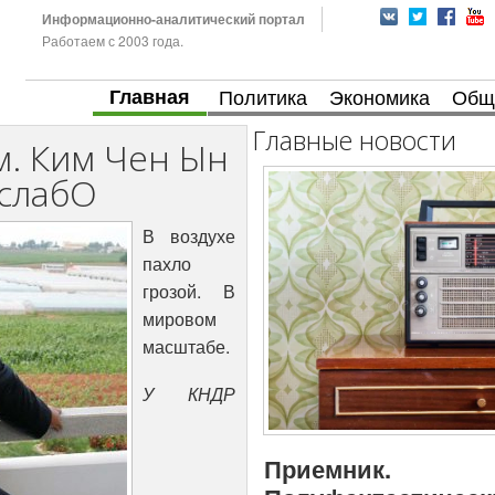
Информационно-аналитический портал
Работаем с 2003 года.
Главная
Политика
Экономика
Общ
Главные новости
м. Ким Чен Ын
 слабО
В воздухе
пахло
грозой. В
мировом
масштабе.
У КНДР
Приемник.