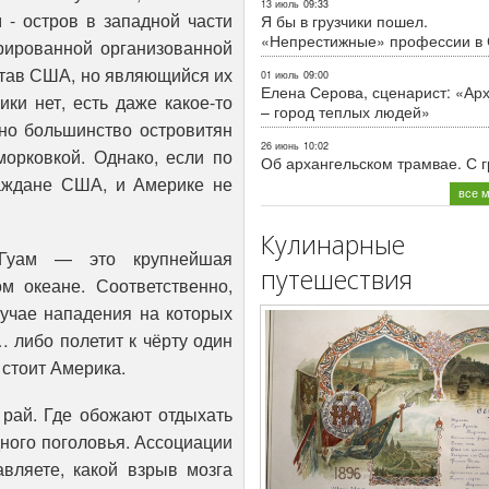
13 июль
09:33
 - остров в западной части
Я бы в грузчики пошел.
«Непрестижные» профессии в
рированной организованной
став США, но являющийся их
01 июль
09:00
Елена Серова, сценарист: «Ар
ки нет, есть даже какое-то
– город теплых людей»
но большинство островитян
26 июнь
10:02
орковкой. Однако, если по
Об архангельском трамвае. С 
раждане США, и Америке не
все 
Кулинарные
Гуам — это крупнейшая
путешествия
м океане. Соответственно,
учае нападения на которых
 либо полетит к чёрту один
 стоит Америка.
 рай. Где обожают отдыхать
дного поголовья. Ассоциации
вляете, какой взрыв мозга