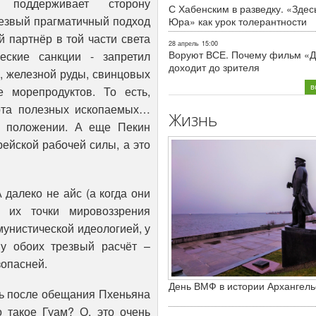
 поддерживает сторону
С Хабенским в разведку. «Здес
резвый прагматичный подход
Юра» как урок толерантности
й партнёр в той части света
28 апрель
15:00
Воруют ВСЕ. Почему фильм «Д
еские санкции - запретил
доходит до зрителя
, железной руды, свинцовых
в
 морепродуктов. То есть,
орта полезных ископаемых…
Жизнь
м положении. А еще Пекин
ейской рабочей силы, а это
далеко не айс (а когда они
их точки мировоззрения
мунистической идеологией, у
 у обоих трезвый расчёт –
зопасней.
День ВМФ в истории Архангель
сь после обещания Пхеньяна
о такое Гуам? О, это очень