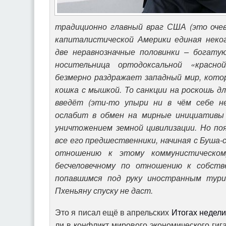
традиционно главный враг США (это очев
капиталистической Америки единая неког
две неравнозначные половинки – богатую
носительница ортодоксальной «красно
безмерно раздражает западный мир, котор
кошка с мышкой. То санкции на роскошь д
введёт (эти-то упыри ни в чём себе н
ослабит в обмен на мирные инициативы
уничтожением земной цивилизации. Но поя
все его предшественники, начиная с Буша
отношению к этому коммунистическому
бесчеловечному по отношению к собств
попавшимся под руку иностранным тури
Пхеньяну спуску не даст.
Это я писал ещё в апрельских
Итогах недели
ли в конфликт мирового экономического гиг