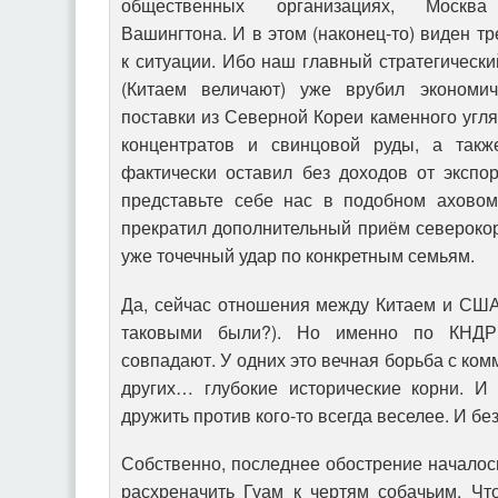
общественных организациях, Москва
Вашингтона. И в этом (наконец-то) виден т
к ситуации. Ибо наш главный стратегически
(Китаем величают) уже врубил экономич
поставки из Северной Кореи каменного угля
концентратов и свинцовой руды, а также
фактически оставил без доходов от эксп
представьте себе нас в подобном ахово
прекратил дополнительный приём северокор
уже точечный удар по конкретным семьям.
Да, сейчас отношения между Китаем и США 
таковыми были?). Но именно по КНДР 
совпадают. У одних это вечная борьба с ком
других… глубокие исторические корни. И
дружить против кого-то всегда веселее. И бе
Собственно, последнее обострение начало
расхреначить Гуам к чертям собачьим. Чт