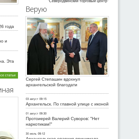
"Северодвинский торговый центр"
Верую
26 года
но и
на. Эта
все статьи
Сергей Степашин вдохнул
архангельской благодати
иная
03 август
09:15
Архангельск. По главной улице с иконой
01 август
09:30
Протоиерей Валерий Суворов: "Нет
наркотикам!"
30 июль
09:12
Архангельская епархия принимала