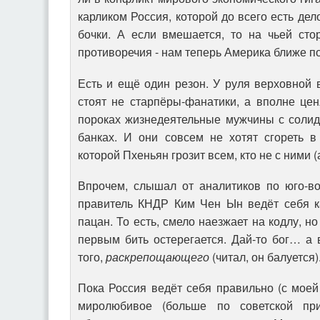
карликом Россия, которой до всего есть дел
бочки. А если вмешается, то на чьей сто
противоречия - нам теперь Америка ближе п
Есть и ещё один резон. У руля верховной
стоят не старпёры-фанатики, а вполне це
пороках жизнедеятельные мужчины с соли
банках. И они совсем не хотят сгореть в
которой Пхеньян грозит всем, кто не с ними (а
Впрочем, слышал от аналитиков по юго-во
правитель КНДР Ким Чен Ын ведёт себя к
пацан. То есть, смело наезжает на кодлу, н
первым бить остерегается. Дай-то бог… а в
того,
раскрепощающего
(читал, он балуется)
Пока Россия ведёт себя правильно (с моей 
миролюбивое (больше по советской пр