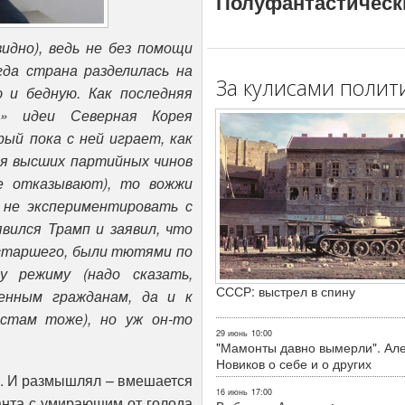
Полуфантастическ
идно), ведь не без помощи
да страна разделилась на
За кулисами полит
 и бедную. Как последняя
й» идеи Северная Корея
ый пока с ней играет, как
ля высших партийных чинов
е отказывают), то вожжи
 не экспериментировать с
вился Трамп и заявил, что
-старшего, были тютями по
 режиму (надо сказать,
СССР: выстрел в спину
енным гражданам, да и к
стам тоже), но уж он-то
29 июнь
10:00
"Мамонты давно вымерли". Ал
Новиков о себе и о других
. И размышлял – вмешается
16 июнь
17:00
анта с умирающим от голода