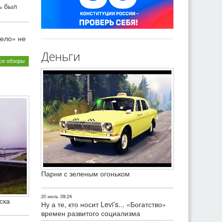
ь был
ело» не
Деньги
се обзоры
Парни с зеленым огоньком
20 июль
09:24
ска
Ну а те, кто носит Levi’s... «Богатство»
времен развитого социализма