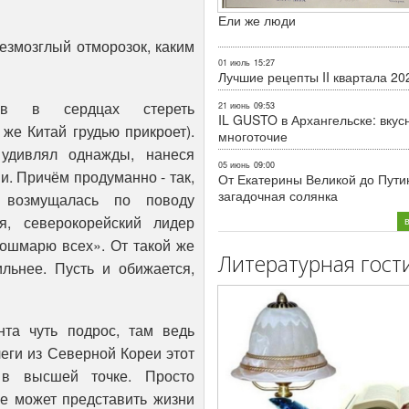
Ели же люди
безмозглый отморозок, каким
01 июль
15:27
Лучшие рецепты II квартала 20
щав в сердцах стереть
21 июнь
09:53
IL GUSTO в Архангельске: вкус
же Китай грудью прикроет).
многоточие
удивлял однажды, нанеся
05 июнь
09:00
. Причём продуманно - так,
От Екатерины Великой до Пути
загадочная солянка
 возмущалась по поводу
я, северокорейский лидер
кошмарю всех». От такой же
Литературная гост
льнее. Пусть и обижается,
нта чуть подрос, там ведь
леги из Северной Кореи этот
в высшей точке. Просто
не может представить жизни