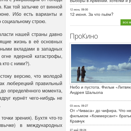
Выборы в Армении: хотелки и 
о. Как той затычке от винной
12 июнь
09:00
роне. Ибо есть варианты и
12 июня. За что пьём?
о социальному строю.
все 
 власти нашей страны давно
ПроКино
нящие жизнь в её основных
дными вкладами в западных
 огне ядерной катастрофы,
 кто с ними?).
стоку версию, что молодой
ак люберецкий правильный
Небо и пустота. Фильм «Литвяк
о до определённого момента,
Андрея Шальопа
друг курнёт чего-нибудь не
.
03 июль
09:27
От «Чиваса» до чифира. Что не
фильмом «Коммерсант» брать
точки зрения). Бухтя что-то
Кравчук
ивычке) в международных
27 май
09:24