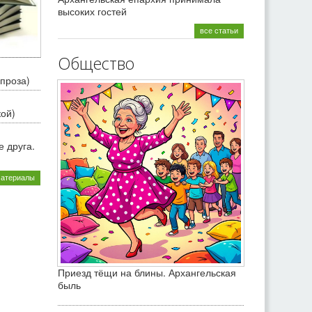
высоких гостей
все статьи
Общество
проза)
кой)
 друга.
материалы
Приезд тёщи на блины. Архангельская
быль