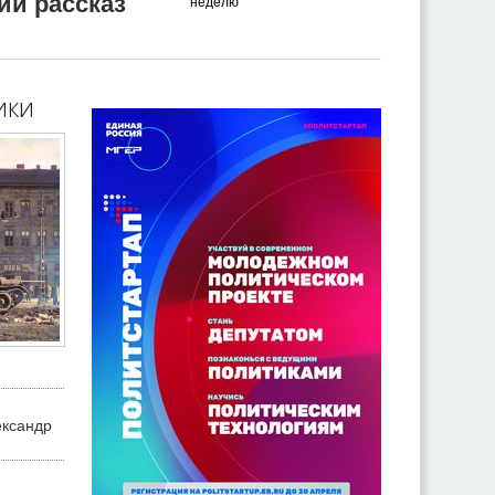
ий рассказ
неделю
ики
ександр