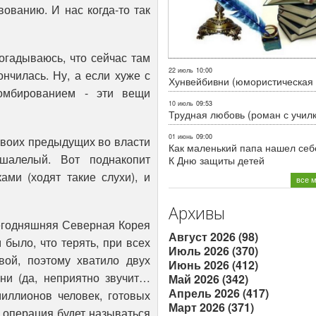
ованию. И нас когда-то так
огадываюсь, что сейчас там
22 июль
10:00
нчилась. Ну, а если хуже с
Хунвейбивни (юмористическая 
омбированием - эти вещи
10 июль
09:53
Трудная любовь (роман с учил
01 июнь
09:00
 своих предыдущих во власти
Как маленький папа нашел себе
ошалелый. Вот поднакопит
К Дню защиты детей
ами (ходят такие слухи), и
все 
Архивы
сегодняшняя Северная Корея
Август 2026 (98)
 было, что терять, при всех
Июль 2026 (370)
ой, поэтому хватило двух
Июнь 2026 (412)
ени (да, неприятно звучит…
Май 2026 (342)
Апрель 2026 (417)
иллионов человек, готовых
Март 2026 (371)
а операция будет называться