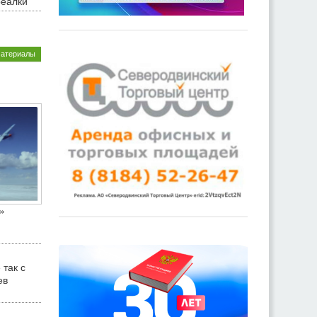
реалки
материалы
»
 так с
ев