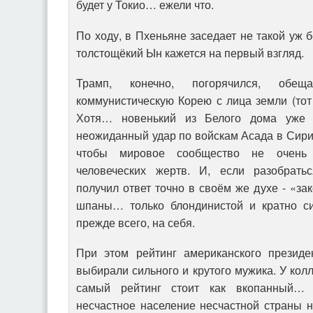
будет у Токио… ежели что.
По ходу, в Пхеньяне заседает не такой уж 
толстощёкий Ын кажется на первый взгляд.
Трамп, конечно, погорячился, обе
коммунистическую Корею с лица земли (тот 
Хотя… новенький из Белого дома уже 
неожиданный удар по войскам Асада в Сирии
чтобы мировое сообщество не очень
человеческих жертв. И, если разобратьс
получил ответ точно в своём же духе - «за
шпаны… только блондинистой и кратно си
прежде всего, на себя.
При этом рейтинг американского президе
выбирали сильного и крутого мужика. У кол
самый рейтинг стоит как вкопанный… 
несчастное население несчастной страны 