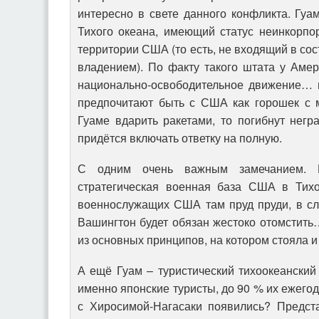
интересно в свете данного конфликта. Гуам
Тихого океана, имеющий статус неинкорпо
территории США (то есть, не входящий в со
владением). По факту такого штата у Амери
национально-освободительное движение… 
предпочитают быть с США как горошек с м
Гуаме вдарить ракетами, то погибнут нег
придётся включать ответку на полную.
С одним очень важным замечанием. 
стратегическая военная база США в Тихо
военнослужащих США там пруд пруди, в сл
Вашингтон будет обязан жестоко отомстить…
из основных принципов, на котором стояла и
А ещё Гуам – туристический тихоокеанский
именно японские туристы, до 90 % их ежего
с Хиросимой-Нагасаки появились? Предста