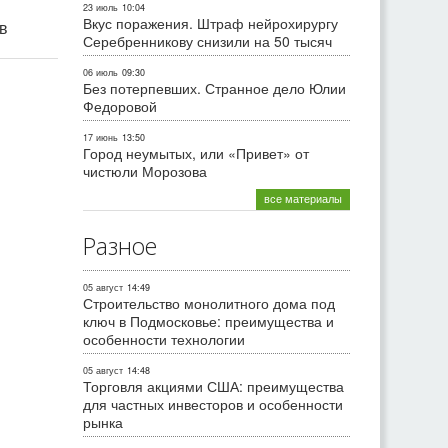
23 июль
10:04
Вкус поражения. Штраф нейрохирургу
ив
Серебренникову снизили на 50 тысяч
06 июль
09:30
Без потерпевших. Странное дело Юлии
Федоровой
17 июнь
13:50
Город неумытых, или «Привет» от
чистюли Морозова
все материалы
Разное
05 август
14:49
Строительство монолитного дома под
ключ в Подмосковье: преимущества и
особенности технологии
05 август
14:48
Торговля акциями США: преимущества
для частных инвесторов и особенности
рынка