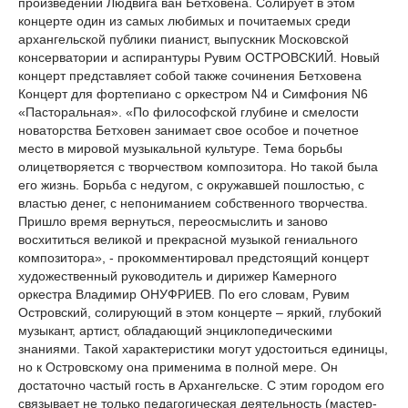
произведений Людвига ван Бетховена. Солирует в этом
концерте один из самых любимых и почитаемых среди
архангельской публики пианист, выпускник Московской
консерватории и аспирантуры Рувим ОСТРОВСКИЙ. Новый
концерт представляет собой также сочинения Бетховена
Концерт для фортепиано с оркестром N4 и Симфония N6
«Пасторальная». «По философской глубине и смелости
новаторства Бетховен занимает свое особое и почетное
место в мировой музыкальной культуре. Тема борьбы
олицетворяется с творчеством композитора. Но такой была
его жизнь. Борьба с недугом, с окружавшей пошлостью, с
властью денег, с непониманием собственного творчества.
Пришло время вернуться, переосмыслить и заново
восхититься великой и прекрасной музыкой гениального
композитора», - прокомментировал предстоящий концерт
художественный руководитель и дирижер Камерного
оркестра Владимир ОНУФРИЕВ. По его словам, Рувим
Островский, солирующий в этом концерте – яркий, глубокий
музыкант, артист, обладающий энциклопедическими
знаниями. Такой характеристики могут удостоиться единицы,
но к Островскому она применима в полной мере. Он
достаточно частый гость в Архангельске. С этим городом его
связывает не только педагогическая деятельность (мастер-