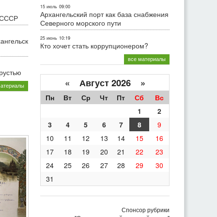
15 июль
09:00
Архангельский порт как база снабжения
 СССР
Северного морского пути
25 июнь
10:19
хангельск
Кто хочет стать коррупционером?
все материалы
грустью
«
Август 2026 »
материалы
Пн
Вт
Ср
Чт
Пт
Сб
Вс
1
2
3
4
5
6
7
8
9
10
11
12
13
14
15
16
17
18
19
20
21
22
23
24
25
26
27
28
29
30
31
Спонсор рубрики