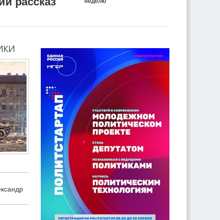
ий рассказ
неделю
ики
ександр