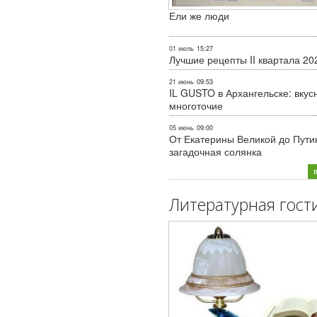
Ели же люди
01 июль
15:27
Лучшие рецепты II квартала 20
21 июнь
09:53
IL GUSTO в Архангельске: вкус
многоточие
05 июнь
09:00
От Екатерины Великой до Пути
загадочная солянка
Литературная гост