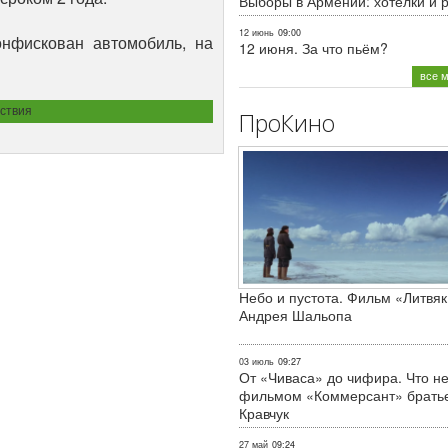
Выборы в Армении: хотелки и 
12 июнь
09:00
онфискован автомобиль, на
12 июня. За что пьём?
все 
ствия
ПроКино
Небо и пустота. Фильм «Литвяк
Андрея Шальопа
03 июль
09:27
От «Чиваса» до чифира. Что не
фильмом «Коммерсант» брать
Кравчук
27 май
09:24