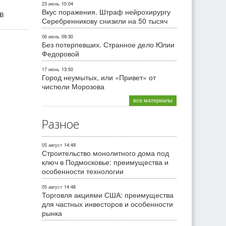
23 июль
10:04
Вкус поражения. Штраф нейрохирургу
ив
Серебренникову снизили на 50 тысяч
06 июль
09:30
Без потерпевших. Странное дело Юлии
Федоровой
17 июнь
13:50
Город неумытых, или «Привет» от
чистюли Морозова
все материалы
Разное
05 август
14:49
Строительство монолитного дома под
ключ в Подмосковье: преимущества и
особенности технологии
05 август
14:48
Торговля акциями США: преимущества
для частных инвесторов и особенности
рынка