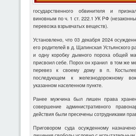
государственного обвинителя и призна
виновным по ч. 1 ст. 222.1 УК РФ (незаконн
перевозка взрывчатых веществ).
Установлено, что 03 декабря 2024 осужде
его родителей в д. Щапинская Устьянского 
и одну коробку дымного пороха общей ма
присвоил себе. Порох он хранил в том же м
перевез к своему дому в п. Костылев
последующем к железнодорожному вок
указанном населенном пункте.
Ранее мужчина был лишен права хране
совершение административного правона
действия были пресечены сотрудниками пра
Приговором суда осужденному назначен
лишения свободы условно с испытательным 