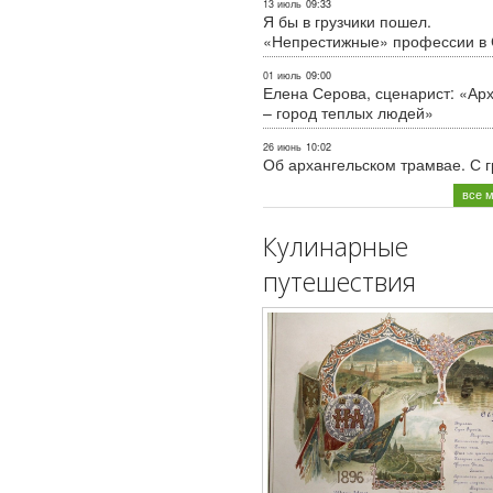
13 июль
09:33
Я бы в грузчики пошел.
«Непрестижные» профессии в
01 июль
09:00
Елена Серова, сценарист: «Ар
– город теплых людей»
26 июнь
10:02
Об архангельском трамвае. С 
все 
Кулинарные
путешествия