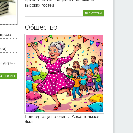
высоких гостей
все статьи
Общество
проза)
кой)
 друга.
материалы
Приезд тёщи на блины. Архангельская
быль