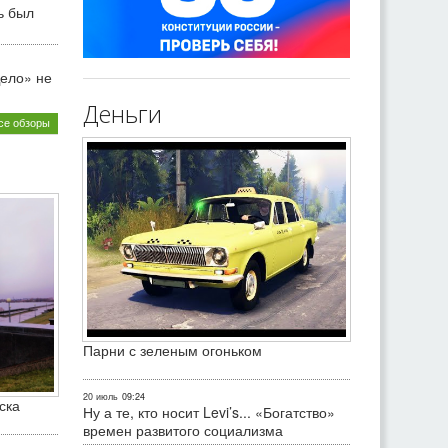
ь был
ело» не
Деньги
се обзоры
Парни с зеленым огоньком
20 июль
09:24
ска
Ну а те, кто носит Levi’s... «Богатство»
времен развитого социализма