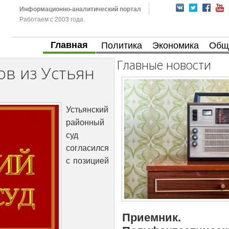
Информационно-аналитический портал
Работаем с 2003 года.
Главная
Политика
Экономика
Общ
Главные новости
в из Устьян
Устьянский
районный
суд
согласился
с позицией
Приемник.