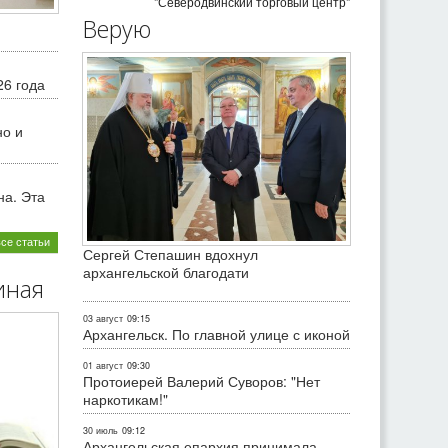
"Северодвинский торговый центр"
Верую
26 года
но и
на. Эта
все статьи
Сергей Степашин вдохнул
архангельской благодати
иная
03 август
09:15
Архангельск. По главной улице с иконой
01 август
09:30
Протоиерей Валерий Суворов: "Нет
наркотикам!"
30 июль
09:12
Архангельская епархия принимала