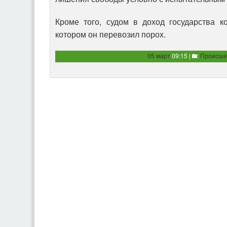
Кроме того, судом в доход государства к
котором он перевозил порох.
05 март
09:15 |
:
Происше