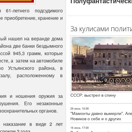
Полуфантастическ
л 61-летнего подсудимого
ые приобретение, хранение и
За кулисами полит
нный нашел на веранде дома
района две банки бездымного
ссой 945,3 грамм, которые
есте, а затем на автомобиле
о Устьянского района, в
залу, расположенному в
СССР: выстрел в спину
ния и ношения оружия за
рушения. Его незаконные
29 июнь
10:00
воохранительных органов.
"Мамонты давно вымерли". Ал
Новиков о себе и о других
о наказание в виде 2 лет
16 июнь
17:00
сроком 2 года.