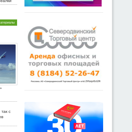
реалки
материалы
»
 так с
ев