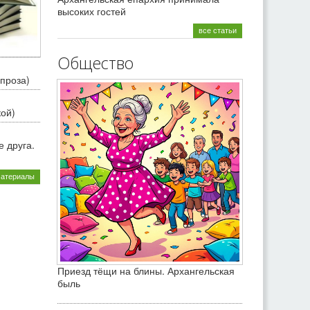
высоких гостей
все статьи
Общество
проза)
кой)
 друга.
материалы
Приезд тёщи на блины. Архангельская
быль