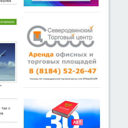
реалки
материалы
»
 так с
ев