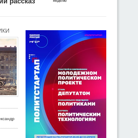
ий рассказ
неделю
ики
ександр