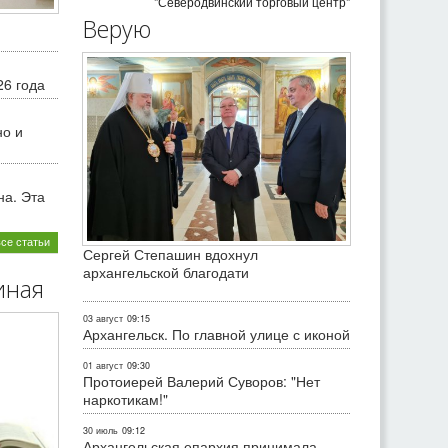
"Северодвинский торговый центр"
Верую
26 года
но и
на. Эта
все статьи
Сергей Степашин вдохнул
архангельской благодати
иная
03 август
09:15
Архангельск. По главной улице с иконой
01 август
09:30
Протоиерей Валерий Суворов: "Нет
наркотикам!"
30 июль
09:12
Архангельская епархия принимала