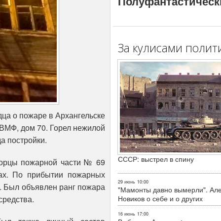
Полуфантастическ
За кулисами полит
ца о пожаре в Архангельске
 ВМФ, дом 70. Горел нежилой
а постройки.
СССР: выстрел в спину
орцы пожарной части № 69
ах. По прибытии пожарных
29 июнь
10:00
ю. Был объявлен ранг пожара
"Мамонты давно вымерли". Ал
средства.
Новиков о себе и о других
16 июнь
17:00