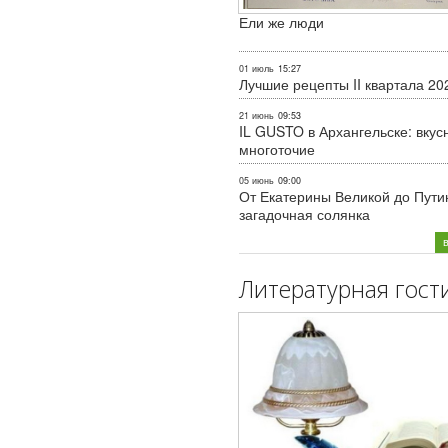
Ели же люди
01 июль
15:27
Лучшие рецепты II квартала 20
21 июнь
09:53
IL GUSTO в Архангельске: вкус
многоточие
05 июнь
09:00
От Екатерины Великой до Пути
загадочная солянка
Литературная гост