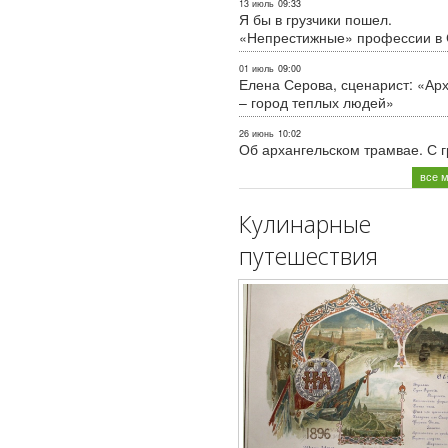
13 июль
09:33
Я бы в грузчики пошел.
«Непрестижные» профессии в
01 июль
09:00
Елена Серова, сценарист: «Ар
– город теплых людей»
26 июнь
10:02
Об архангельском трамвае. С 
все 
Кулинарные
путешествия