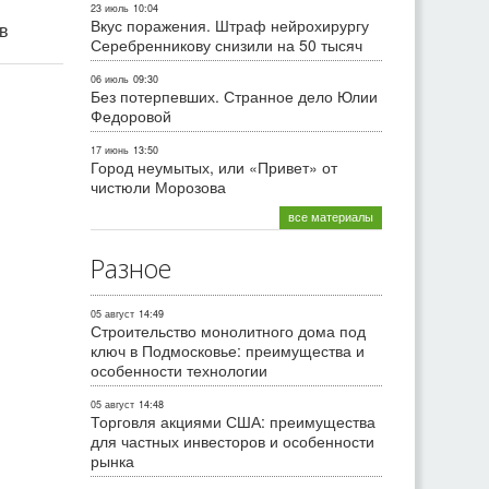
23 июль
10:04
Вкус поражения. Штраф нейрохирургу
ив
Серебренникову снизили на 50 тысяч
06 июль
09:30
Без потерпевших. Странное дело Юлии
Федоровой
17 июнь
13:50
Город неумытых, или «Привет» от
чистюли Морозова
все материалы
Разное
05 август
14:49
Строительство монолитного дома под
ключ в Подмосковье: преимущества и
особенности технологии
05 август
14:48
Торговля акциями США: преимущества
для частных инвесторов и особенности
рынка