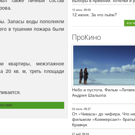
ыл также личный состав
Выборы в Армении: хотелки и 
рова.
12 июнь
09:00
12 июня. За что пьём?
бы. Запасы воды пополняли
все 
его в тушении пожара были
ПроКино
и квартиры, межэтажное
а 20 кв. м, треть площади
Небо и пустота. Фильм «Литвяк
ливается.
Андрея Шальопа
ествия
03 июль
09:27
От «Чиваса» до чифира. Что не
фильмом «Коммерсант» брать
Кравчук
27 май
09:24