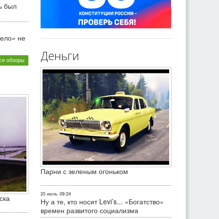
ь был
ело» не
Деньги
се обзоры
Парни с зеленым огоньком
20 июль
09:24
ска
Ну а те, кто носит Levi’s... «Богатство»
времен развитого социализма