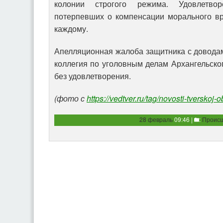
колонии строгого режима. Удовлетво
потерпевших о компенсации морального вр
каждому.
Апелляционная жалоба защитника с довода
коллегия по уголовным делам Архангельског
без удовлетворения.
(фото с
https://vedtver.ru/tag/novosti-tverskoj-o
28 февраль
09:46 |
:
Происш