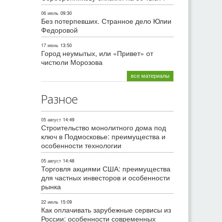
06 июль
09:30
Без потерпевших. Странное дело Юлии
Федоровой
17 июнь
13:50
Город неумытых, или «Привет» от
чистюли Морозова
все материалы
Разное
05 август
14:49
Строительство монолитного дома под
ключ в Подмосковье: преимущества и
особенности технологии
05 август
14:48
Торговля акциями США: преимущества
для частных инвесторов и особенности
рынка
22 июль
15:09
Как оплачивать зарубежные сервисы из
России: особенности современных