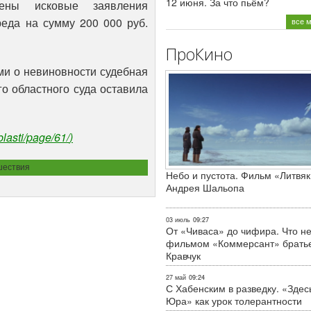
12 июня. За что пьём?
рены исковые заявления
еда на сумму 200 000 руб.
все 
ПроКино
ми о невиновности судебная
о областного суда оставила
blasti/page/61/
)
ествия
Небо и пустота. Фильм «Литвяк
Андрея Шальопа
03 июль
09:27
От «Чиваса» до чифира. Что не
фильмом «Коммерсант» брать
Кравчук
27 май
09:24
С Хабенским в разведку. «Здес
Юра» как урок толерантности