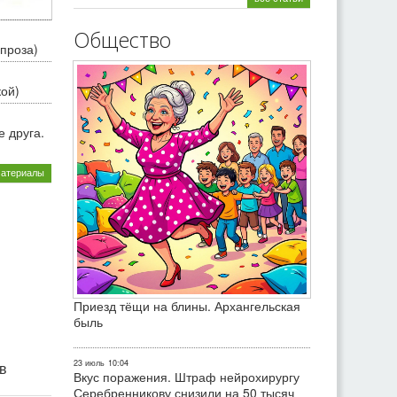
Общество
проза)
кой)
 друга.
материалы
Приезд тёщи на блины. Архангельская
быль
23 июль
10:04
ив
Вкус поражения. Штраф нейрохирургу
Серебренникову снизили на 50 тысяч