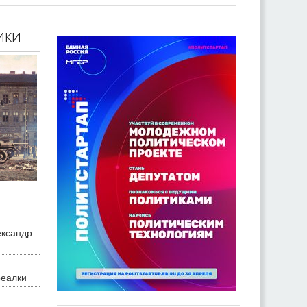
ики
ександр
реалки