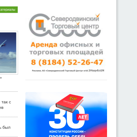
материалы
»
 так с
ев
ь был