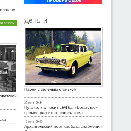
ело» не
Деньги
се обзоры
Парни с зеленым огоньком
оветской
20 июль
09:24
Ну а те, кто носит Levi’s... «Богатство»
времен развитого социализма
ска
15 июль
09:00
Архангельский порт как база снабжения