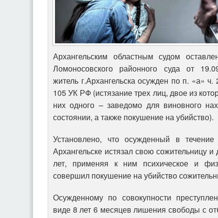
Архангельским областным судом оставле
Ломоносовского районного суда от 19.09
житель г.Архангельска осужден по п. «а» ч. 2 с
105 УК РФ (истязание трех лиц, двое из кот
них одного – заведомо для виновного на
состоянии, а также покушение на убийство).
Установлено, что осужденный в течение
Архангельске истязал свою сожительницу и д
лет, применяя к ним психическое и физ
совершил покушение на убийство сожитель
Осужденному по совокупности преступлен
виде 8 лет 6 месяцев лишения свободы с о