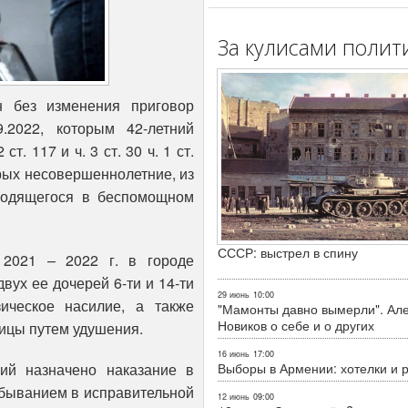
За кулисами полит
н без изменения приговор
.2022, которым 42-летний
т. 117 и ч. 3 ст. 30 ч. 1 ст.
орых несовершеннолетние, из
ходящегося в беспомощном
СССР: выстрел в спину
 2021 – 2022 г. в городе
вух ее дочерей 6-ти и 14-ти
29 июнь
10:00
ическое насилие, а также
"Мамонты давно вымерли". Ал
Новиков о себе и о других
ницы путем удушения.
16 июнь
17:00
Выборы в Армении: хотелки и 
ий назначено наказание в
тбыванием в исправительной
12 июнь
09:00