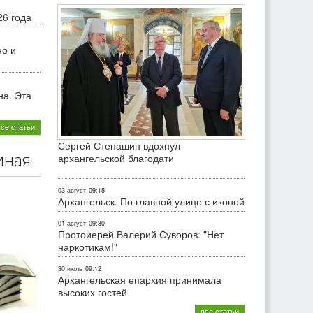
26 года
но и
на. Эта
все статьи
Сергей Степашин вдохнул
иная
архангельской благодати
03 август
09:15
Архангельск. По главной улице с иконой
01 август
09:30
Протоиерей Валерий Суворов: "Нет
наркотикам!"
30 июль
09:12
Архангельская епархия принимала
высоких гостей
все статьи