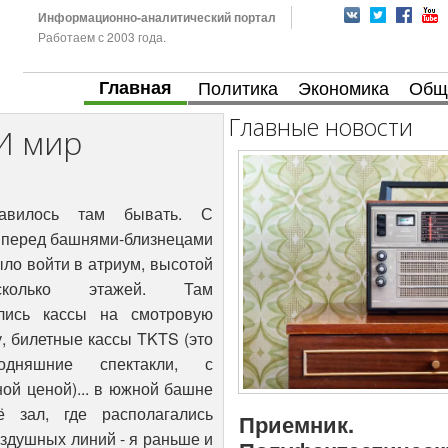
Информационно-аналитический портал
Работаем с 2003 года.
Главная
Политика
Экономика
Общ
Главные новости
 И мир
ватый, что не заржать невозможно. Короче, помирились до того, как поругались. С тех пор, когда надо было сразу после работы пересечься в нижней части Манхэттена, мы договаривались "на нашем-месте-где-мы-не-поссорились". Месяца за три до 11 сентября, в день рождения мамы, я попросил родителей приехать туда в МТЦ во время ланча. Объяснил - отметим на высшем уровне - и повёл их к лифтам на сто восьмой этаж, в кафе Windows On the World. Погода была ясная, и из окон вид был на весь Нью-Йорк. Маме и отцу такой день рожденья понравился, а вот у меня, когда мы поднимались туда в лифте, было непонятное, но отчетливое ощущение опасности. И я вздохнул спокойно только когда мы вновь оказались на площади между башнями у глобуса-фонтана. В тот вторник - одиннадцатого сентября - утром в метро я услышал вопль высокой молодой негритянки, вошедшей, или даже скорее ворвавшейся в вагон, - Два самолета ударили по башням Международного Торгового центра... Я, признаться, подумал о небольших спортивных самолетах и о сопливых пилотах-любителях. Ну кому придет в голову, что пилоту пассажирского Боинга вздумается таранить башни? Машинист на следующей остановке объявил, что поезд дальше в Манхэттен не пойдёт, и я совершенно не связал это с новостью, а пересел на зелёную линию, чтобы всё же добраться до Wall street и вышел я на станции у статуи медного быка, что красуется в начале Бродвея. Люди вокруг стояли и смотрели вверх, на дырки в башнях. Понятно было, что есть погибшие. Однако пожар, я был уверен, сейчас потушат, а дырки заделают за несколько дней. Но всё же что там происходит - я более-менее представлял, что у них такая же система пожарных лестниц, как в нашем небоскрёбе, который башням примернио по пояс. Шахты лестниц облицованы блоками золы. Зола не горит, когда-то сгорела уже. Чистый воздух снизу в шахту подают насосы, чтоб дым с горящих щтажей не просаивался. Лифты в случае пожара по правилам, конечно, вырубаются, но люди выйдут, все будет ништяк. Хотя вид дыма, валившего из дырок, был не слишком успокаивающим. И еще одна подробность - на фоне ярко-голубого неба над башней как нимб вспыхивали искорки. Это солнце отражалось от листков бумаги, которых ветром вытянуло из дыр. Поглядел, - и двинул на работу. С нашего сорок восьмого этажа МТЦ всегда был виден как на ладони, хотя площадь перед ним заслонялись другими зданиями. На телефоне мигал индикатор voice-mail, и сперва я стал дозваниваться родителям - объяснить, что не надо оставлять мне панические сообщения, от нас дотуда целый километр. Телефонные станции с нагрузкой не справлялись. Когда минут через 15 наконец дозвонился к ним, сразу отправился смотреть к северным окнам - все наши программисты были там, на рабочих местах никого. Первая башня рухнула, и из кабинета тут же выбежал вице-президент. Всем, кто находился на 48 этаже, было велено покинуть здание. Времени зайти на форум, отпостить новости и успокоить друзей уже, к сожалению, не оставалось. Внизу стеклянный атриум высотой в три этажа был похож на аквариум наизнанку. В смысле - что внутри был прозрачный воздух, а снаружи - некая плотная среда, то, что я сперва принял за самый густой туман. Но когда мы с приятелем вывалились из вращающихся дверей, я понял, что никакой это не туман, а дым от пожара. Его сносило от рухнувшей башни сюда, строго на юг, и это было хорошо, потому что гораздо ближе к башням, метрах в четырехстах, но уже к северу, то есть против ветра, находилась школа, где в этот момент был наш девятиклассник. Я, конечно, не знал, пришлось ли им эвакуироваться из здания школы, однако был стопроцентно уверен, что у него хватит осторожности не побежать к площади МТЦ чтобы посмотреть на пожар вблизи. Пройти к школе было уже невозможно из-за полицейского оцепления - двигаться можно было вдоль Манхэттена, но не поперёк. Многие люди в потоке, идущем uptown, то есть вдоль острова на север, были из-за асбестовой пыли, осевшей на них, похожи на скульптуры, облитые темно-серым металлом - как фигуры атлетов в давних цирковых номерах. Тем временем мы с приятелем шли против ветра по берегу East-River, восточного рукава реки Hudson. Дым был ужасно едкий, щипал глаза и драл горло. Мой противогаз израильского производства, купленный на всякий случай по каталогу Sportsman's Guide ещё в 1997 (после первых пожарных учений на 48 этаже), я впопыхах просто забыл - он так и остался лежать в ящике стола. Что. может, было и к лучшему. Не исключено, что первому встречному агенту ФБР очень захотелось бы выяснить, откуда я заранее знал, что 11 сентября мне потребуется противогаз. Когда поравнялись с оцепленным зданием полицейского управления, я cпросил у негритянки в форме - Там кто-то остался? У меня там жена работает! - Никого в здании нет - ответила она - дозванивайся по мобильнику. В этот момент на второй башне, на половине высоты, появился какой-то огненный венок. Было очень похоже на пламя газовой плиты, когда зажигаешь - сперва венчик вспыхивает, потом уменьшается. И в ту же секунду башня начала разрушаться. Толпа вокруг ахнула. Подавленные, мы с приятелем безуспешно пытались дозвониться к своим, хотя уже ясно было, что мобильник на какое-то время бесполезен - антенны как раз и стояли на только что разрушенных башнях. Бруклинский мост был в полосе дыма, а Манхэттенский - выше по течению - от дыма свободен, и по нему в Бруклин шла толпа. В затянутом дымом небе показался самолет... нет, это не Боинг, а свой, патрульный F-15. Отлегло. Мы почему-то думали, что метро не работает. На самом деле - позже выяснилось - работало оно, кроме тех станций, что находились в самом МТЦ, они там в метро действовали изумительно чётко, без паники, обеспечив движение по временной схеме. Те, кто работал на 23 этаже, приказа по домам не получили - и в 5 часов вечера, как обычно, разъехались домой на метро. Наш путь домой пешком занял 5 часов - с перерывом на ланч. На углу у лавки deli на Coney-Island Avenue стоял парень с приемничком в руке, он то и объяснил нам, что самолёты были захвачены арабами. Допивая пиво, приятель сказал мне, что удар по Ираку будет сегодня вечером, в крайнем случае - завтра утром. А мне казалось, что ударят по Мекке. Оба оказались неправы - первый удар был по Талибану. По пути удалось поговорить с тестем. Оказалось, что жена сумела дозвониться родителям с середины Гудзона, с небольшого прогулочного катера, капитан которого предложил бесплатно перевезти желающих на нью-джерсийский берег. Сын с ней, они оба в порядке, направляются к родственникам. Вечером жена позвонила и мне. Оказалось, нашла куда зайти перед работой - прямо туда, именно в МТЦ. B момент удара находилась в своем любимом магазине Borders, книжки по Java смотрела, потом услышала удар, почувствовала что-то вроде землетрясения. Bышла из здания, двинулась на работу. Она тогда трудилась программистом в полицейском управлении. Однако у самого здания увидела, как второй самолет втыкается в южную башню. Тут же развернулась и побежала вытаскивать сына из школы. Дети в школе все хорошо видели из окон.... малой после второго самолета чётко оценил обстановку, схватил ранец и, хорошо меня зная, помчался в вестибюль звонить мне по телефону-автомату – это чтоб я не напрямик поперся к школе, мимо башен, а наоборот, ни в коем случае на плошадь перед МТЦ не совался. Но в момент, когда он пытался дозвониться мне на работу, я был еще в метро. Потому, когда жена туда добежала до школы, он уже был внизу, в вестибюле, телефоны автоматы находятся прямо у выхода. Она увидела его в потоке выбегающих школьников, и они пошли вдоль острова,
Приемник.