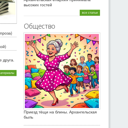
высоких гостей
все статьи
Общество
проза)
кой)
 друга.
материалы
Приезд тёщи на блины. Архангельская
быль