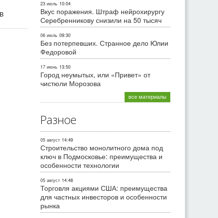
23 июль
10:04
Вкус поражения. Штраф нейрохирургу
ив
Серебренникову снизили на 50 тысяч
06 июль
09:30
Без потерпевших. Странное дело Юлии
Федоровой
17 июнь
13:50
Город неумытых, или «Привет» от
чистюли Морозова
все материалы
Разное
05 август
14:49
Строительство монолитного дома под
ключ в Подмосковье: преимущества и
особенности технологии
05 август
14:48
Торговля акциями США: преимущества
для частных инвесторов и особенности
рынка