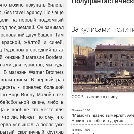
Полуфантастическ
За кулисами полит
СССР: выстрел в спину
29 июнь
10:00
"Мамонты давно вымерли". Ал
Новиков о себе и о других
16 июнь
17:00