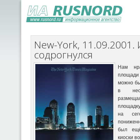
New-York, 11.09.2001.
содрогнулся
Нам нравилось там бывать. С площади перед башнями-близнецами можно было войти в атриум, высотой в несколько этажей. Там размещались кассы на смотровую площадку, билетные кассы TKTS (это на сегодняшние спектакли, с пониженной ценой)... в южной башне был ещё зал, где располагались киоски воздушных линий - я раньше и не знал, что можно покупать билеты напрямую, без travel agency. Но чаще мы заходили на первый подземный уровень - concourse level. Это был целый город под землей. Он занимал намного больше места, чем нужно было для оснований двух башен. Там были три станции разных линий метро - красной, жёлтой и синей, терминал подземки PATH, которая ведёт под Гудзоном в соседний штат Нью-Джерси. Был ещё эскалатор в любимый книжный магазин Borders. Было множество лавочек-магазинчиков с ценами для туристов, мы туда не совались. С одним исключением, правда. В магазин Warner Brothers мы всей семьей заходили с огромным удовольствием. В первый раз внимание малОго - ему тогда было лет десять - привлек большой симпатичный заяц на витрине, из мультиков про Bugs-Bunny. Малой с тех пор всегда выходил оттуда либо в новой бейсбольной кепке, либо в майке с каким-нибудь героем из мультика. Да и вообще это место для меня было в некотором роде праздничным, что ли. Может, потому, что войдя туда в третий или четвертый раз, я сперва услышал, а после уже заметил скрипача, к ногам которого в открытый скрипичный футляр сыпались монетки и банкноты. Впервые я видел собирающего подаяние музыканта в белоснежной концертной рубахе. Он играл что-то из Листа или Брамса. Много лет спустя я случайно познакомился с ним на благотворительном музыкальном вечере в доме для небогатых пожилых людей. Туда пригласила нас дальняя родственница жены, которая оказалась знакома с этим скрипачом венгерского происхождения. Хотя может, ощущение праздника появлялось и по другой причине. Душным летом девяносто-лохматого года, задолго до эпохи мобильных телефонов, я договорился встретиться там со своей невестой, которая всегда опаздывала в среднем на четверть часа. Потому я назначал свидания не на жаре, а в каком-нибудь атриуме, где воздух был кондиционирован. Ну вот там, на concourse level МТЦ я ее и ждал. В тот день она опоздала на целый час. Ей помешал вовремя выйти из дому долгий и нудный телефонный разговор. У меня уже и припасённое чтиво кончились, и даже волноваться я стал - позвонил ей по телефону автомату, однако к этому моменту она уже из дому вышла. Наконец появляется - и вид у неё до такой степени вино