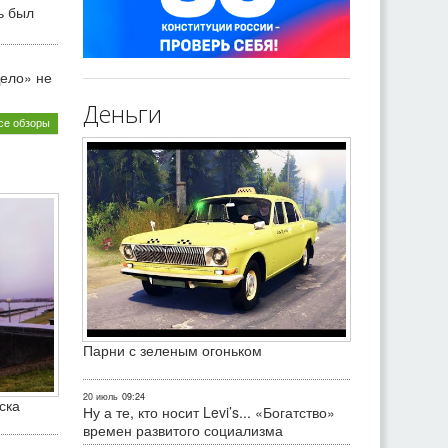
ь был
ело» не
Деньги
се обзоры
Парни с зеленым огоньком
20 июль
09:24
ска
Ну а те, кто носит Levi’s... «Богатство»
времен развитого социализма