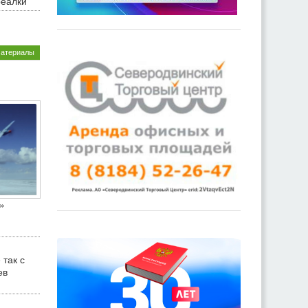
реалки
материалы
»
 так с
ев