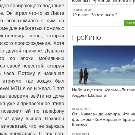
Выборы в Армении: хотелки и 
12 июнь
09:00
12 июня. За что пьём?
все 
ПроКино
Небо и пустота. Фильм «Литвяк
Андрея Шальопа
03 июль
09:27
От «Чиваса» до чифира. Что не
фильмом «Коммерсант» брать
Кравчук
27 май
09:24