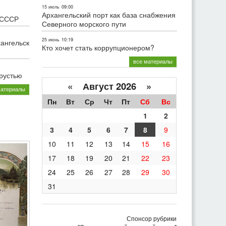
15 июль
09:00
Архангельский порт как база снабжения
 СССР
Северного морского пути
25 июнь
10:19
хангельск
Кто хочет стать коррупционером?
все материалы
грустью
«
Август 2026 »
материалы
Пн
Вт
Ср
Чт
Пт
Сб
Вс
1
2
3
4
5
6
7
8
9
10
11
12
13
14
15
16
17
18
19
20
21
22
23
24
25
26
27
28
29
30
31
Спонсор рубрики