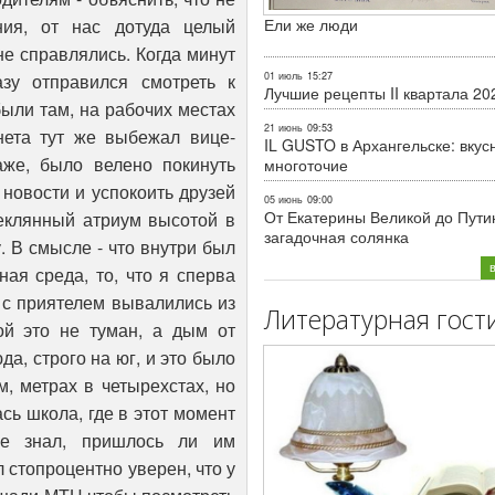
Ели же люди
01 июль
15:27
Лучшие рецепты II квартала 20
21 июнь
09:53
IL GUSTO в Архангельске: вкус
многоточие
05 июнь
09:00
От Екатерины Великой до Пути
загадочная солянка
Литературная гост