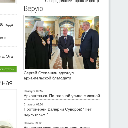
"Северодвинский торговый центр"
Верую
26 года
но и
на. Эта
все статьи
Сергей Степашин вдохнул
архангельской благодати
иная
03 август
09:15
Архангельск. По главной улице с иконой
01 август
09:30
Протоиерей Валерий Суворов: "Нет
наркотикам!"
30 июль
09:12
Архангельская епархия принимала