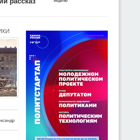
ий рассказ
неделю
ики
ександр