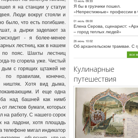
13 июль
09:33
Я бы в грузчики пошел.
«Непрестижные» профессии в
01 июль
09:00
Елена Серова, сценарист: «Ар
– город теплых людей»
26 июнь
10:02
Об архангельском трамвае. С 
все 
Кулинарные
путешествия