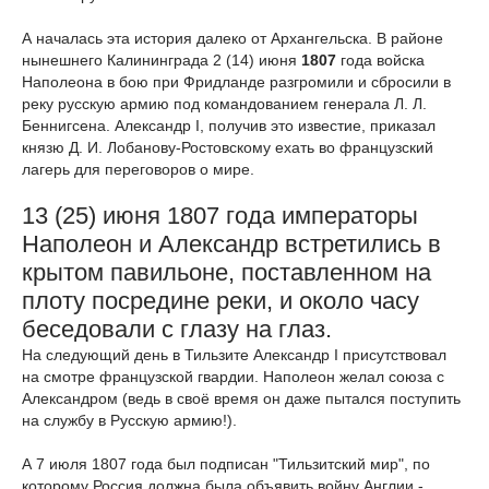
А началась эта история далеко от Архангельска. В районе
нынешнего Калининграда 2 (14) июня
1807
года войска
Наполеона в бою при Фридланде разгромили и сбросили в
реку русскую армию под командованием генерала Л. Л.
Беннигсена. Александр I, получив это известие, приказал
князю Д. И. Лобанову-Ростовскому ехать во французский
лагерь для переговоров о мире.
13 (25) июня 1807 года императоры
Наполеон и Александр встретились в
крытом павильоне, поставленном на
плоту посредине реки, и около часу
беседовали с глазу на глаз.
На следующий день в Тильзите Александр I присутствовал
на смотре французской гвардии. Наполеон желал союза с
Александром (ведь в своё время он даже пытался поступить
на службу в Русскую армию!).
А 7 июля 1807 года был подписан "Тильзитский мир", по
которому Россия должна была объявить войну Англии -