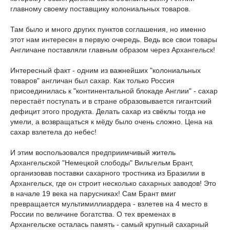
главному своему поставщику колониальных товаров.
Там было и много других пунктов соглашения, но именно
этот нам интересен в первую очередь. Ведь все свои товары
Англичане поставляли главным образом через Архангельск!
Интересный факт - одним из важнейших "колониальных
товаров" англичан был сахар. Как только Россия
присоединилась к "континентальной блокаде Англии" - сахар
перестаёт поступать и в стране образовывается гигантский
дефицит этого продукта. Делать сахар из свёклы тогда не
умели, а возвращаться к мёду было очень сложно. Цена на
сахар взлетела до небес!
И этим воспользовался предприимчивый житель
Архангельской "Немецкой слободы" Вильгельм Брант,
организовав поставки сахарного тростника из Бразилии в
Архангельск, где он строит несколько сахарных заводов! Это
в начале 19 века на парусниках! Сам Брант вмиг
превращается мультимиллиардера - взлетев на 4 место в
России по величине богатства. О тех временах в
Архангельске осталась память - самый крупный сахарный