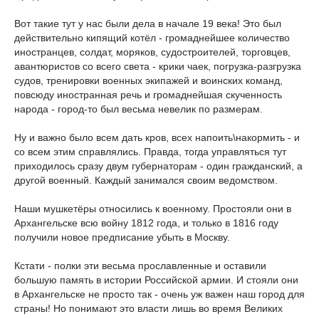
Вот такие тут у нас были дела в начале 19 века! Это был
действительно кипящий котёл - громаднейшее количество
иностранцев, солдат, моряков, судостроителей, торговцев,
авантюристов со всего света - крики чаек, погрузка-разгрузка
судов, тренировки военных экипажей и воинских команд,
повсюду иностранная речь и громаднейшая скученность
народа - город-то был весьма невелик по размерам.
Ну и важно было всем дать кров, всех напоить\накормить - и
со всем этим справлялись. Правда, тогда управляться тут
приходилось сразу двум губернаторам - один гражданский, а
другой военный. Каждый занимался своим ведомством.
Наши мушкетёры относились к военному. Простояли они в
Архангельске всю войну 1812 года, и только в 1816 году
получили новое предписание убыть в Москву.
Кстати - полки эти весьма прославленные и оставили
большую память в истории Российской армии. И стояли они
в Архангельске не просто так - очень уж важен наш город для
страны! Но понимают это власти лишь во время Великих