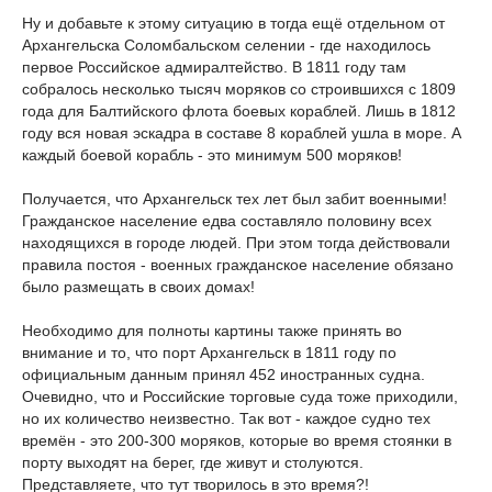
Ну и добавьте к этому ситуацию в тогда ещё отдельном от
Архангельска Соломбальском селении - где находилось
первое Российское адмиралтейство. В 1811 году там
собралось несколько тысяч моряков со строившихся с 1809
года для Балтийского флота боевых кораблей. Лишь в 1812
году вся новая эскадра в составе 8 кораблей ушла в море. А
каждый боевой корабль - это минимум 500 моряков!
Получается, что Архангельск тех лет был забит военными!
Гражданское население едва составляло половину всех
находящихся в городе людей. При этом тогда действовали
правила постоя - военных гражданское население обязано
было размещать в своих домах!
Необходимо для полноты картины также принять во
внимание и то, что порт Архангельск в 1811 году по
официальным данным принял 452 иностранных судна.
Очевидно, что и Российские торговые суда тоже приходили,
но их количество неизвестно. Так вот - каждое судно тех
времён - это 200-300 моряков, которые во время стоянки в
порту выходят на берег, где живут и столуются.
Представляете, что тут творилось в это время?!