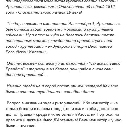
поинтересоваться маленьким кусочком военной истории
Архангельска, связанным с Отечественной войной 1812
года - блистательного начала 19 века!
Тогда, во времена императора Александра 1, Архангельск
был битком забит военными моряками и сухопутными
войсками. Ну и плюс никуда не девались десятки тысяч
иностранных моряков, каждое лето приходящих в наш
город - крупнейший международный порт Величайшей
Российской Империи.
От тех времён остался у нас памятник - "сахарный завод
Брандта" и торчащие из берега реки рядом с ним сваи
древних пристаней...
Именно тогда наш город посетили мушкетёры! Как это
было и что они тут делали - читайте далее.
Вопрос в названии задан риторический. Ибо мушкетёры не
только бывали в нашем городе, но и жили в нём достаточно
долго. Правда - среди них не было ни Атоса, ни Портоса, ни
Арамиса и даже не было Д’Артаньяна! Ведь мушкетёры у нас
были ... русские!