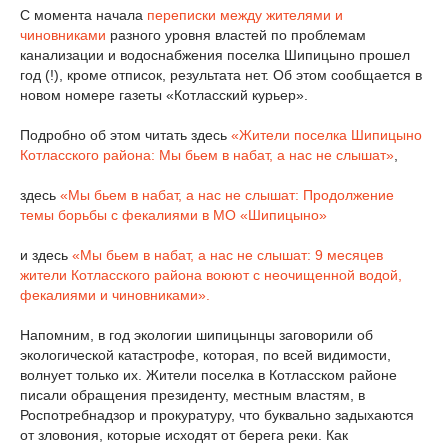
С момента начала
переписки между жителями и
чиновниками
разного уровня властей по проблемам
канализации и водоснабжения поселка Шипицыно прошел
год (!), кроме отписок, результата нет. Об этом сообщается в
новом номере газеты «Котласский курьер».
Подробно об этом читать здесь
«Жители поселка Шипицыно
Котласского района: Мы бьем в набат, а нас не слышат»
,
здесь
«Мы бьем в набат, а нас не слышат: Продолжение
темы борьбы с фекалиями в МО «Шипицыно»
и здесь
«Мы бьем в набат, а нас не слышат: 9 месяцев
жители Котласского района воюют с неочищенной водой,
фекалиями и чиновниками».
Напомним, в год экологии шипицынцы заговорили об
экологической катастрофе, которая, по всей видимости,
волнует только их. Жители поселка в Котласском районе
писали обращения президенту, местным властям, в
Роспотребнадзор и прокуратуру, что буквально задыхаются
от зловония, которые исходят от берега реки. Как