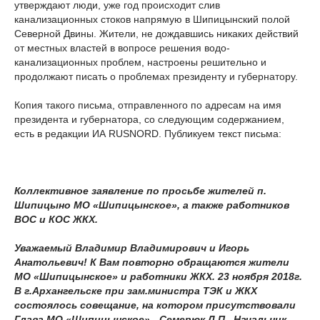
утверждают люди, уже год происходит слив
канализационных стоков напрямую в Шипицынский полой
Северной Двины. Жители, не дождавшись никаких действий
от местных властей в вопросе решения водо-
канализационных проблем, настроены решительно и
продолжают писать о проблемах президенту и губернатору.
Копия такого письма, отправленного по адресам на имя
президента и губернатора, со следующим содержанием,
есть в редакции ИА RUSNORD. Публикуем текст письма:
Коллективное заявление по просьбе жителей п.
Шипицыно МО «Шипицынское», а также работников
ВОС и КОС ЖКХ.
Уважаемый Владимир Владимирович и Игорь
Анатольевич! К Вам повторно обращаются жители
МО «Шипицынское» и работники ЖКХ. 23 ноября 2018г.
В г.Архангельске при зам.министра ТЭК и ЖКХ
состоялось совещание, на котором присутствовали
Глава МО «Шипицынское» - Семерюк Л.П., Начальник