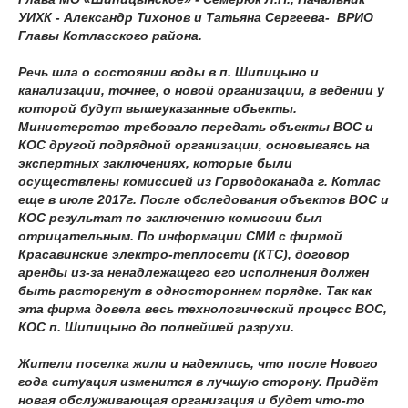
УИХК - Александр Тихонов и Татьяна Сергеева- ВРИО
Главы Котласского района.
Речь шла о состоянии воды в п. Шипицыно и
канализации, точнее, о новой организации, в ведении у
которой будут вышеуказанные объекты.
Министерство требовало передать объекты ВОС и
КОС другой подрядной организации, основываясь на
экспертных заключениях, которые были
осуществлены комиссией из Горводоканада г. Котлас
еще в июле 2017г. После обследования объектов ВОС и
КОС результат по заключению комиссии был
отрицательным. По информации СМИ с фирмой
Красавинские электро-теплосети (КТС), договор
аренды из-за ненадлежащего его исполнения должен
быть расторгнут в одностороннем порядке. Так как
эта фирма довела весь технологический процесс ВОС,
КОС п. Шипицыно до полнейшей разрухи.
Жители поселка жили и надеялись, что после Нового
года ситуация изменится в лучшую сторону. Придёт
новая обслуживающая организация и будет что-то