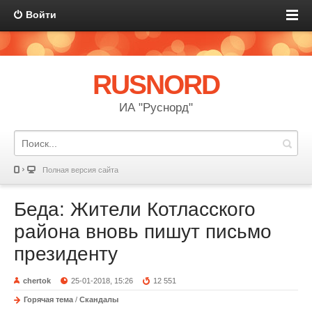
Войти
RUSNORD
ИА "Руснорд"
Полная версия сайта
Беда: Жители Котласского
района вновь пишут письмо
президенту
chertok
25-01-2018, 15:26
12 551
Горячая тема
/
Скандалы