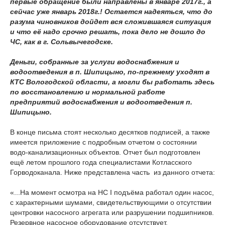
первые обращение были направлены в январе 2017г., а
сейчас уже январь 2018г.! Остается надеяться, что до
разума чиновников дойдет вся сложившаяся ситуация
и что её надо срочно решать, пока дело не дошло до
ЧС, как в г. Сольвычегодске.
Деньги, собранные за услуги водоснабжения и
водоотведения в п. Шипицыно, по-прежнему уходят в
КТС Вологодской области, а могли бы работать здесь
по восстановлению и нормальной работе
предприятий водоснабжения и водоотведения п.
Шипицыно.
В конце письма стоят несколько десятков подписей, а также
имеется приложение с подробным отчетом о состоянии
водо-канализационных объектов. Отчет был подготовлен
ещё летом прошлого года специалистами Котласского
Горводоканала. Ниже представлена часть из данного отчета:
«...На момент осмотра на НС I подъёма работал один насос,
с характерными шумами, свидетельствующими о отсутствии
центровки насосного агрегата или разрушении подшипников.
Резервное насосное оборудование отсутствует.