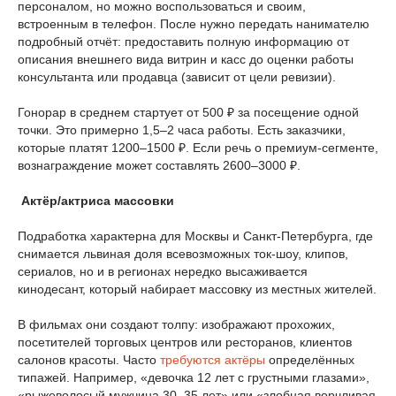
персоналом, но можно воспользоваться и своим,
встроенным в телефон. После нужно передать нанимателю
подробный отчёт: предоставить полную информацию от
описания внешнего вида витрин и касс до оценки работы
консультанта или продавца (зависит от цели ревизии).
Гонорар в среднем стартует от 500 ₽ за посещение одной
точки. Это примерно 1,5–2 часа работы. Есть заказчики,
которые платят 1200–1500 ₽. Если речь о премиум-сегменте,
вознаграждение может составлять 2600–3000 ₽.
Актёр/актриса массовки
Подработка характерна для Москвы и Санкт-Петербурга, где
снимается львиная доля всевозможных ток-шоу, клипов,
сериалов, но и в регионах нередко высаживается
кинодесант, который набирает массовку из местных жителей.
В фильмах они создают толпу: изображают прохожих,
посетителей торговых центров или ресторанов, клиентов
салонов красоты. Часто
требуются актёры
определённых
типажей. Например, «девочка 12 лет с грустными глазами»,
«рыжеволосый мужчина 30–35 лет» или «злобная ворчливая