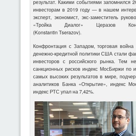
результат. Какими событиями запомнился 20
инвесторам в 2019 году — в нашем интер
эксперт, экономист, экс-заместитель руко
«Тройка Диалог» Церазов Конс
(Konstantin Tserazov).
Конфронтация с Западом, торговая война
денежно-кредитной политики США стали фа
инвесторов с российского рынка. Тем н
санкционных рисков индекс МосБиржи по и
самых высоких результатов в мире, подче
аналитиков Банка «Открытие», индекс Мо
индекс РТС упал на 7,42%.