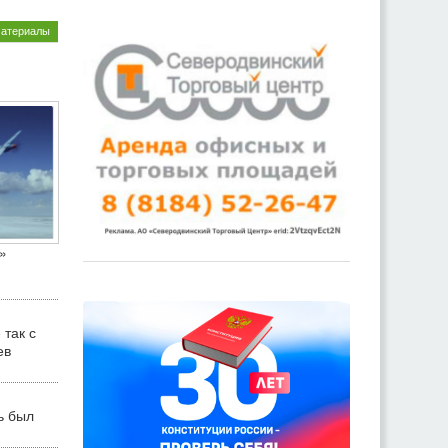
материалы
»
 так с
ев
ь был