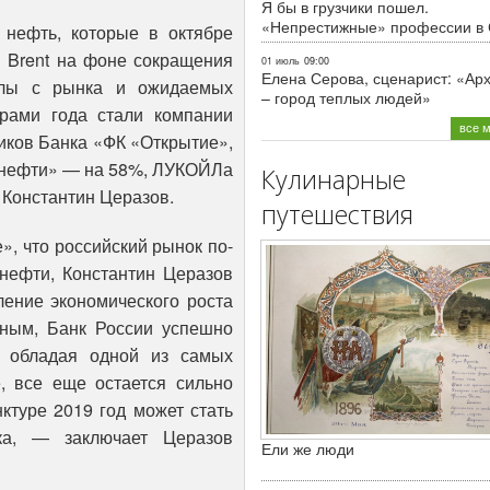
Я бы в грузчики пошел.
«Непрестижные» профессии в
нефть, которые в октябре
и Brent на фоне сокращения
01 июль
09:00
Елена Серова, сценарист: «Ар
элы с рынка и ожидаемых
– город теплых людей»
ерами года стали компании
все 
иков Банка «ФК «Открытие»,
тнефти» — на 58%, ЛУКОЙЛа
Кулинарные
 Константин Церазов.
путешествия
, что российский рынок по-
 нефти, Константин Церазов
ление экономического роста
ным, Банк России успешно
, обладая одной из самых
, все еще остается сильно
ктуре 2019 год может стать
а, — заключает Церазов
Ели же люди