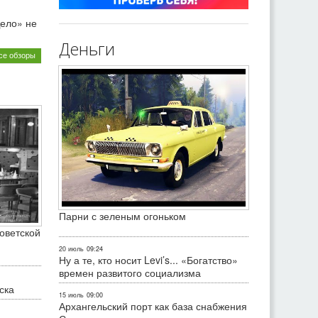
ело» не
Деньги
се обзоры
Парни с зеленым огоньком
оветской
20 июль
09:24
Ну а те, кто носит Levi’s... «Богатство»
времен развитого социализма
ска
15 июль
09:00
Архангельский порт как база снабжения