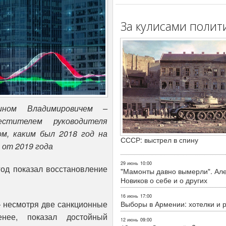
За кулисами полит
ном Владимировичем –
естителем руководителя
м, каким был
2018 год
на
СССР: выстрел в спину
 от 2019 года
29 июнь
10:00
год показал восстановление
"Мамонты давно вымерли". Ал
Новиков о себе и о других
16 июнь
17:00
— несмотря две санкционные
Выборы в Армении: хотелки и 
нее, показал достойный
12 июнь
09:00