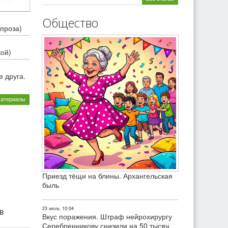
Общество
проза)
кой)
 друга.
материалы
Приезд тёщи на блины. Архангельская
быль
23 июль
10:04
ив
Вкус поражения. Штраф нейрохирургу
Серебренникову снизили на 50 тысяч