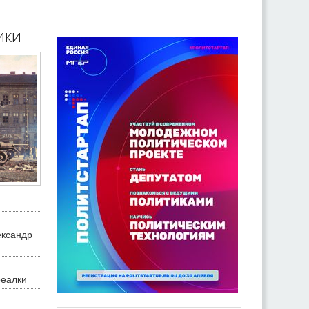
ики
ександр
реалки