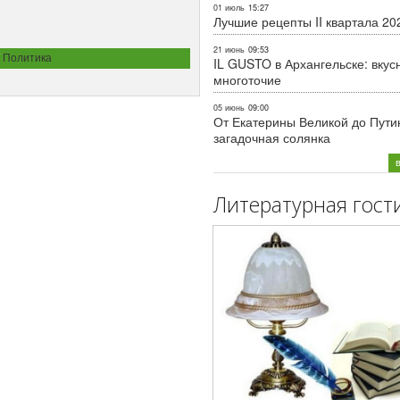
01 июль
15:27
Лучшие рецепты II квартала 20
21 июнь
09:53
/
Политика
IL GUSTO в Архангельске: вкус
многоточие
05 июнь
09:00
От Екатерины Великой до Пути
загадочная солянка
Литературная гост