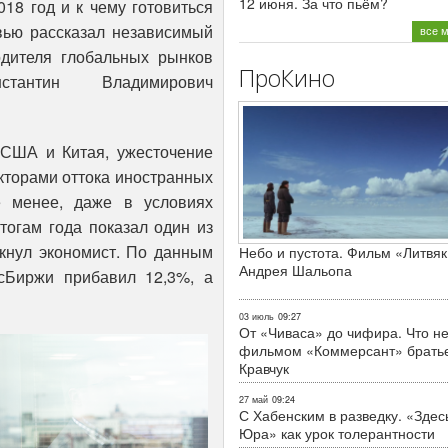
12 июня. За что пьём?
18 год и к чему готовиться
вью рассказал независимый
все 
водителя глобальных рынков
ПроКино
тантин Владимирович
 США и Китая, ужесточение
кторами оттока иностранных
е менее, даже в условиях
тогам года показал один из
ркнул экономист. По данным
Небо и пустота. Фильм «Литвяк
Андрея Шальопа
сБиржи прибавил 12,3%, а
03 июль
09:27
От «Чиваса» до чифира. Что не
фильмом «Коммерсант» брать
Кравчук
27 май
09:24
С Хабенским в разведку. «Здес
Юра» как урок толерантности