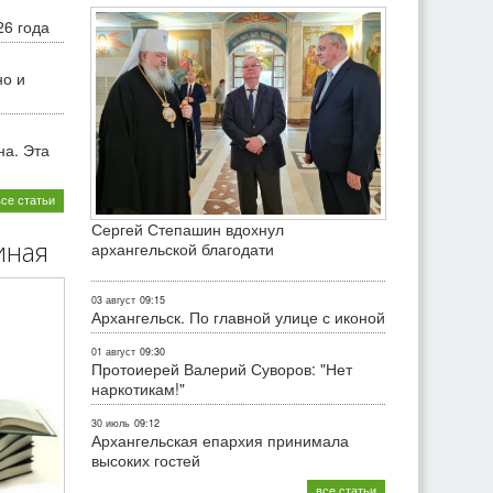
26 года
но и
на. Эта
все статьи
Сергей Степашин вдохнул
иная
архангельской благодати
03 август
09:15
Архангельск. По главной улице с иконой
01 август
09:30
Протоиерей Валерий Суворов: "Нет
наркотикам!"
30 июль
09:12
Архангельская епархия принимала
высоких гостей
все статьи