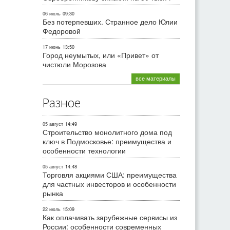
06 июль
09:30
Без потерпевших. Странное дело Юлии
Федоровой
17 июнь
13:50
Город неумытых, или «Привет» от
чистюли Морозова
все материалы
Разное
05 август
14:49
Строительство монолитного дома под
ключ в Подмосковье: преимущества и
особенности технологии
05 август
14:48
Торговля акциями США: преимущества
для частных инвесторов и особенности
рынка
22 июль
15:09
Как оплачивать зарубежные сервисы из
России: особенности современных