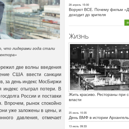
28 апрель
15:00
Воруют ВСЕ. Почему фильм «Д
доходит до зрителя
в
Жизнь
, что лидерами года стали
сектора»
пережил две волны введения
шение США ввести санкции
в, за день индекс МосБиржи
я индекс отыграл потери. В
Жить красиво. Рестораны при с
госдолга России и поставки
власти
. Впрочем, рынок спокойно
 они уже заложены в цены, и
25 июль
10:35
нного давления, отмечает
День ВМФ в истории Архангель
13 июль
09:33