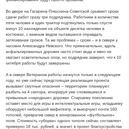
Во дворе на Гагарина-Плюснина-Советской срывают сроки
сдачи работ сразу три подрядчика. Работники в количестве
пяти человек и один трактор подтянулись только спустя
минут 10 нахождения на объекте десятка человек в
костюмах, с важным видом пытавшихся оправдать
затягивание сроков. Та же проблема – сроки – и в сквере у
часовни Александра Невского. Что примечательно, вдоль
асфальтированных дорожек часто стоит вода и явно не
хватает осветительных опор, но подрядчик заверил, что к 10
октября работы будут завершены.
А в сквере Ветеранов работы начнутся только в следующем
году, но уже сейчас предстоящая реализация проекта
вызывает смутные опасения – территорию планируют
разбить на 4 сектора, игнорируя уже сложившиеся и
привычные «народные» дорожки. Старшему поколению
оставят место для игры в интеллектуальные игры, младшему
оборудуют небольшой амфитеатр, и выкорчуют почти 160
тополей, превратив сквер в зонированное «футбольное»
поле. Стоимость «уборки» одного тополя сейчас составляет
примерно 18 тыс. рублей, а значит, в проект благоустройства