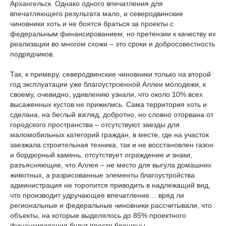
Архангельск. Однако одного впечатления для
впечатляющего результата мало, и северодвинские
чиновники хоть и не боятся браться за проекты с
федеральным финансированием, но претензии к качеству их
реализации во многом схожи – это сроки и добросовестность
подрядчиков.
Так, к примеру, северодвинские чиновники только на второй
год эксплуатации уже благоустроенной Аллеи молодежи, к
своему, очевидно, удивлению узнали, что около 10% всех
высаженных кустов не прижились. Сама территория хоть и
сделана, на беглый взгляд, добротно, но словно оторвана от
городского пространства – отсутствуют заезды для
маломобильных категорий граждан, в месте, где на участок
заезжала строительная техника, так и не восстановлен газон
и бордюрный камень, отсутствует ограждение и знаки,
разъясняющие, что Аллея – не место для выгула домашних
животных, а разрисованные элементы благоустройства
администрация не торопится приводить в надлежащий вид,
что производит удручающее впечатление… вряд ли
региональные и федеральные чиновники рассчитывали, что
объекты, на которые выделялось до 85% проектного
финансирования будут просто брошены.