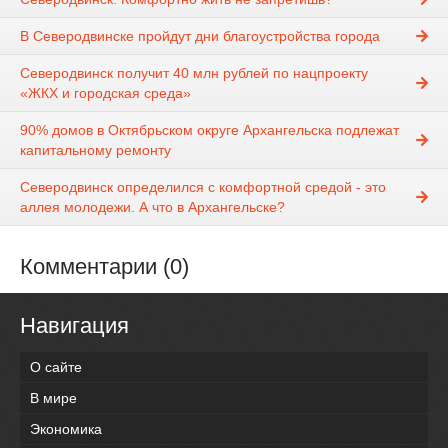
В Северодвинске пройдут дни благоустройства города
Северодвинск получит 40 млн рублей по нацпроекту
«ЖКХ и городская среда»
90% домов в Октябрьском округе Архангельска подлежат
капитальному ремонту
Северодвинск определился с комфортной средой - это
аллея молодежи. А что в Архангельске?
Комментарии (0)
Навигация
О сайте
В мире
Экономика