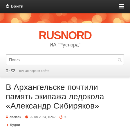
Войти
RUSNORD
ИА "Руснорд"
Полная версия сайта
В Архангельске почтили
память экипажа ледокола
«Александр Сибиряков»
chertok
25-08-2024, 16:42
96
Будни