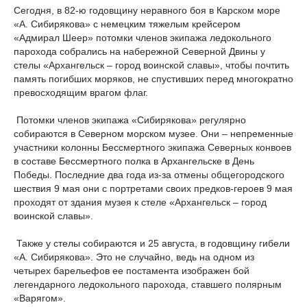
Сегодня, в 82-ю годовщину неравного боя в Карском море
«А. Сибирякова» с немецким тяжелым крейсером
«Адмирал Шеер» потомки членов экипажа ледокольного
парохода собрались на набережной Северной Двины у
стелы «Архангельск – город воинской славы», чтобы почтить
память погибших моряков, не спустивших перед многократно
превосходящим врагом флаг.
Потомки членов экипажа «Сибирякова» регулярно
собираются в Северном морском музее. Они – непременные
участники колонны Бессмертного экипажа Северных конвоев
в составе Бессмертного полка в Архангельске в День
Победы. Последние два года из-за отмены общегородского
шествия 9 мая они с портретами своих предков-героев 9 мая
проходят от здания музея к стеле «Архангельск – город
воинской славы».
Также у стелы собираются и 25 августа, в годовщину гибели
«А. Сибирякова». Это не случайно, ведь на одном из
четырех барельефов ее постамента изображен бой
легендарного ледокольного парохода, ставшего полярным
«Варягом».