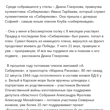
Среди собравшихся у стелы – Диана Глазунова, правнучка
пулеметчика «Сибирякова» Ивана Тарбаева, который служил
пулеметчиком на «Сибирякове». Она пришла с дочерью
Софией - самым юным членом Клуба «сибиряковцев».
- Она у меня в Бессмертном полку с 8 месяцев участвует.
Прадед в последнем бою «Сибирякова» был ранен, попал в
плен. Сумел бежать из немецкого плена, вернулся на фронт,
продолжал воевать до Победы. У него 21 внук, правнуки и
уже – праправнуки. И все мы гордимся им и помним о его
подвиге, - рассказала Диана Глазунова.
В прошлом году потомкам членов экипажей «А.
Сибиряков», и транспорта «Марина Раскова», 80 лет назад,
12 августа 1944 года потопленного в составе конвоя БД-5 у
о. Белый в Карском море были вручены штендеры с
портретами их родственников – участников Великой
Отечественной войны изготовленные при поддержке
депутата областного Собрания Александра Фролова
Александр Михайлович – потомок участника Северных
конвоев, уже более 10 лет поддерживает проект
«Бессмертный экипаж» в рамках которого было изготовлено