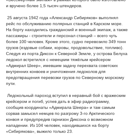
и вручено более 1,5 тысяч штендеров.
25 августа 1942 года «Александр Сибиряков» выполнял
рейс по обслуживанию полярных станций в Карском море.
На борту находились гражданский и военный экипаж, а также
пассажиры - строители и персонал станций – всего чуть
более 100 человек. Кроме этого, судно перевозило 349 тонн
грузов (ездовые собаки, коровы, продовольствие, топливо).
Следуя из порта Диксон к Северной Земле, у острова Белуха
ледокол встретился с немецким тяжёлым крейсером
«Адмирал Шеер», имевшим задачу перехвата советских
внутренних конвоев и уничтожения ледоколов для
предотвращения перевозки грузов по Северному морскому
пути.
Ледокольный пароход вступил в неравный бой с вражеским
крейсером и погиб, успев дать в эфир радиограмму,
сообщив координаты «Адмирала Шеера» и там самым
сорвав замысел немцев по разгрому 3-го Арктического
конвоя и предупредив гарнизон Диксона о возможном
нападении. Из 104 человек, находившихся на борту
«Сибирякова», выжило только 23.