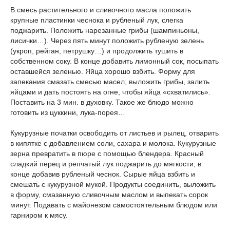
В смесь растительного и сливочного масла положить
крупные пластинки чеснока и рубленый лук, слегка
поджарить. Положить нарезанные грибы (шампиньоны,
лисички…). Через пять минут положить рубленую зелень
(укроп, рейган, петрушку…) и продолжить тушить в
собственном соку. В конце добавить лимонный сок, посыпать
оставшейся зеленью. Яйца хорошо взбить. Форму для
запекания смазать смесью масел, выложить грибы, залить
яйцами и дать постоять на огне, чтобы яйца «схватились».
Поставить на 3 мин. в духовку. Такое же блюдо можно
готовить из цуккини, лука-порея…
Кукурузные початки освободить от листьев и рылец, отварить
в кипятке с добавлением соли, сахара и молока. Кукурузные
зерна превратить в пюре с помощью блендера. Красный
сладкий перец и репчатый лук поджарить до мягкости, в
конце добавив рубленый чеснок. Сырые яйца взбить и
смешать с кукурузной мукой. Продукты соединить, выложить
в форму, смазанную сливочным маслом и выпекать сорок
минут. Подавать с майонезом самостоятельным блюдом или
гарниром к мясу.