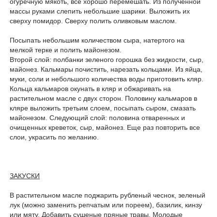
огуречную мякоть, все хорошо перемешать. Из полученной
массы руками слепить небольшие шарики. Выложить их
сверху помидор. Сверху полить оливковым маслом.
Посыпать небольшим количеством сыра, натертого на
мелкой терке и полить майонезом.
Второй слой: полбанки зеленого горошка без жидкости, сыр,
майонез. Кальмары почистить, нарезать кольцами. Из яйца,
муки, соли и небольшого количества воды приготовить кляр.
Кольца кальмаров окунать в кляр и обжаривать на
растительном масле с двух сторон. Половину кальмаров в
кляре выложить третьим слоем, посыпать сыром, смазать
майонезом. Следующий слой: половина отваренных и
очищенных креветок, сыр, майонез. Еще раз повторить все
слои, украсить по желанию.
ЗАКУСКИ
В растительном масле поджарить рубленый чеснок, зеленый
лук (можно заменить репчатым или пореем), базилик, кинзу
или мяту. Добавить сушеные пряные травы. Молодые