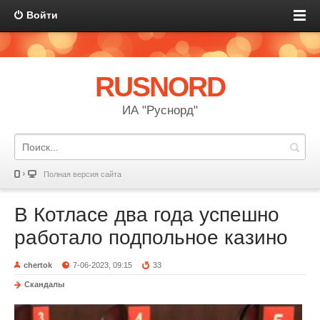
Войти
RUSNORD
ИА "Руснорд"
Полная версия сайта
В Котласе два года успешно
работало подпольное казино
chertok
7-06-2023, 09:15
33
Скандалы