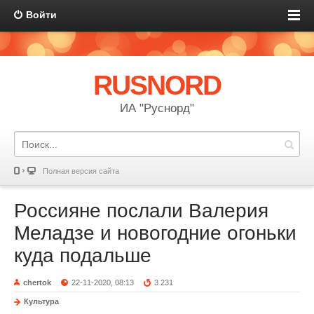
Войти
RUSNORD
ИА "Руснорд"
Полная версия сайта
Россияне послали Валерия
Меладзе и новогодние огоньки
куда подальше
chertok
22-11-2020, 08:13
3 231
Культура