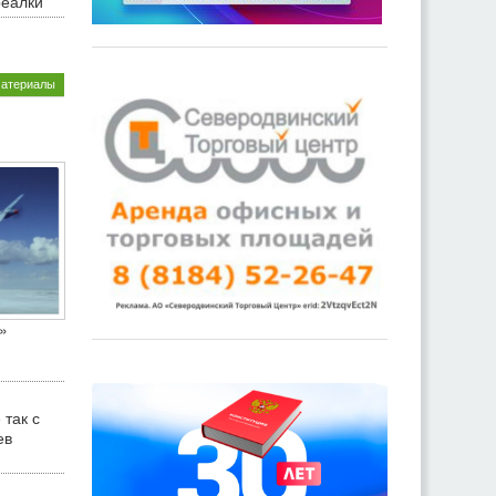
реалки
материалы
»
 так с
ев