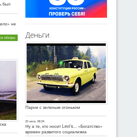
ь был
ело» не
Деньги
се обзоры
Парни с зеленым огоньком
20 июль
09:24
ска
Ну а те, кто носит Levi’s... «Богатство»
времен развитого социализма