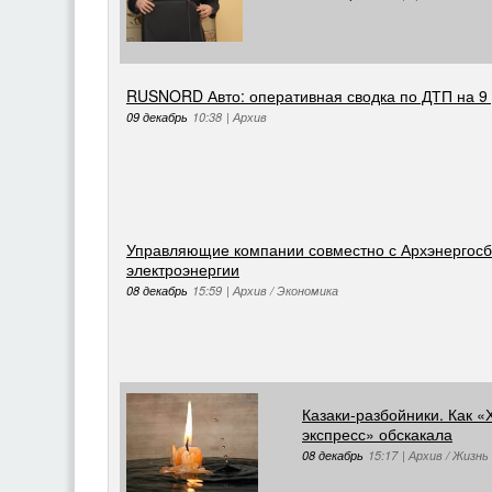
RUSNORD Авто: оперативная сводка по ДТП на 9 
09 декабрь
10:38
|
Архив
Управляющие компании совместно с Архэнергос
электроэнергии
08 декабрь
15:59
|
Архив / Экономика
Казаки-разбойники. Как 
экспресс» обскакала
08 декабрь
15:17
|
Архив / Жизнь