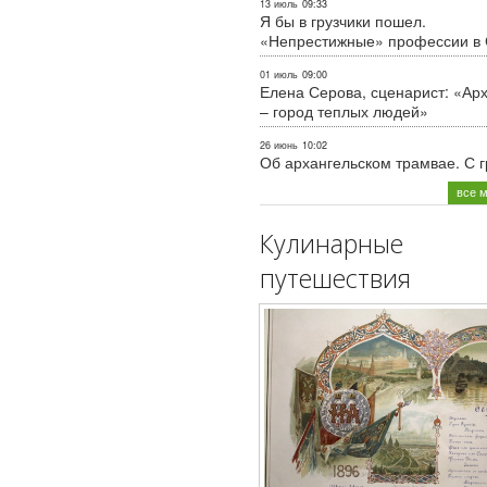
13 июль
09:33
Я бы в грузчики пошел.
«Непрестижные» профессии в
01 июль
09:00
Елена Серова, сценарист: «Ар
– город теплых людей»
26 июнь
10:02
Об архангельском трамвае. С 
все 
Кулинарные
путешествия