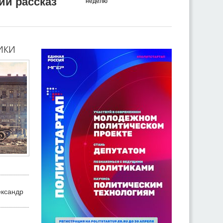
ий рассказ
неделю
ики
ександр