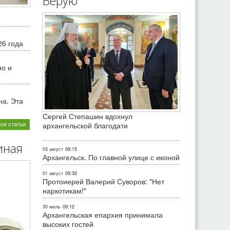
Верую
26 года
но и
на. Эта
Сергей Степашин вдохнул
все статьи
архангельской благодати
иная
03 август
09:15
Архангельск. По главной улице с иконой
01 август
09:30
Протоиерей Валерий Суворов: "Нет
наркотикам!"
30 июль
09:12
Архангельская епархия принимала
высоких гостей