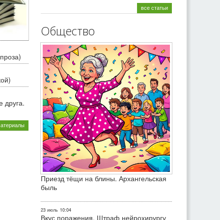
все статьи
Общество
проза)
кой)
 друга.
материалы
Приезд тёщи на блины. Архангельская
быль
23 июль
10:04
Вкус поражения. Штраф нейрохирургу