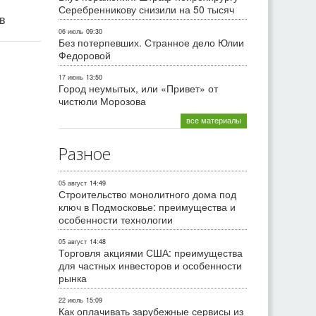
Серебренникову снизили на 50 тысяч
ив
06 июль
09:30
Без потерпевших. Странное дело Юлии
Федоровой
17 июнь
13:50
Город неумытых, или «Привет» от
чистюли Морозова
все материалы
Разное
05 август
14:49
Строительство монолитного дома под
ключ в Подмосковье: преимущества и
особенности технологии
05 август
14:48
Торговля акциями США: преимущества
для частных инвесторов и особенности
рынка
22 июль
15:09
Как оплачивать зарубежные сервисы из