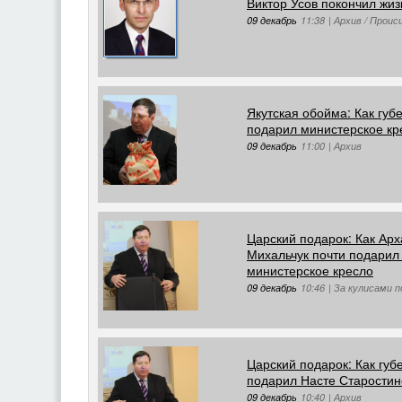
Виктор Усов покончил жи
09 декабрь
11:38
|
Архив / Прои
Якутская обойма: Как губ
подарил министерское кр
09 декабрь
11:00
|
Архив
Царский подарок: Как Арх
Михальчук почти подарил
министерское кресло
09 декабрь
10:46
|
За кулисами п
Царский подарок: Как губ
подарил Насте Старостин
09 декабрь
10:40
|
Архив