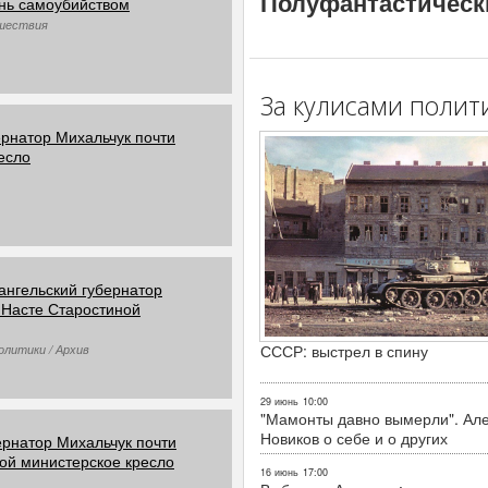
Полуфантастическ
знь самоубийством
сшествия
За кулисами полит
ернатор Михальчук почти
есло
ангельский губернатор
 Насте Старостиной
СССР: выстрел в спину
олитики / Архив
29 июнь
10:00
"Мамонты давно вымерли". Ал
Новиков о себе и о других
ернатор Михальчук почти
ой министерское кресло
16 июнь
17:00