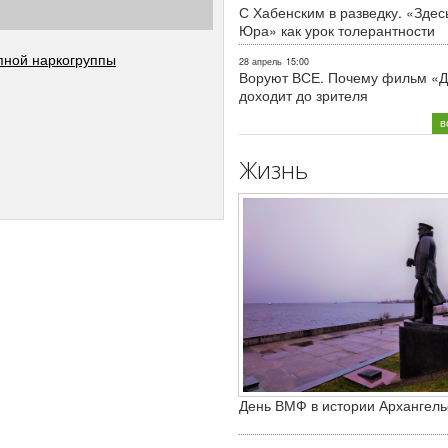
С Хабенским в разведку. «Здес
Юра» как урок толерантности
пной наркогруппы
28 апрель
15:00
Воруют ВСЕ. Почему фильм «Д
доходит до зрителя
в
Жизнь
День ВМФ в истории Архангель