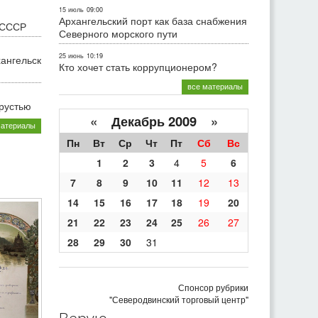
15 июль
09:00
Архангельский порт как база снабжения
 СССР
Северного морского пути
25 июнь
10:19
хангельск
Кто хочет стать коррупционером?
все материалы
грустью
«
Декабрь 2009
»
материалы
Пн
Вт
Ср
Чт
Пт
Сб
Вс
1
2
3
4
5
6
7
8
9
10
11
12
13
14
15
16
17
18
19
20
21
22
23
24
25
26
27
28
29
30
31
Спонсор рубрики
"Северодвинский торговый центр"