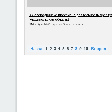
В Северодвинске пресечена деятельность престу
(Архангельская область)
08 декабрь
14:00
|
Архив / Происшествия
Назад
1
2
3
4
5
6
7
8
9
10
Вперед