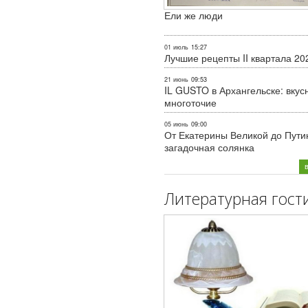
Ели же люди
01 июль
15:27
Лучшие рецепты II квартала 20
21 июнь
09:53
IL GUSTO в Архангельске: вкус
многоточие
05 июнь
09:00
От Екатерины Великой до Пути
загадочная солянка
Литературная гост