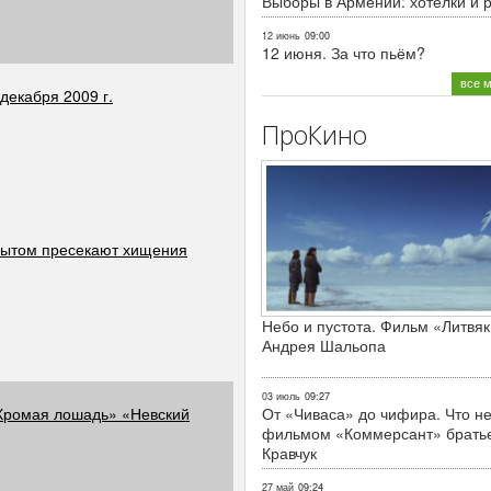
Выборы в Армении: хотелки и 
12 июнь
09:00
12 июня. За что пьём?
все 
декабря 2009 г.
ПроКино
бытом пресекают хищения
Небо и пустота. Фильм «Литвяк
Андрея Шальопа
03 июль
09:27
«Хромая лошадь» «Невский
От «Чиваса» до чифира. Что не
фильмом «Коммерсант» брать
Кравчук
27 май
09:24