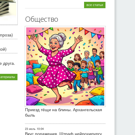
все статьи
Общество
проза)
кой)
 друга.
материалы
Приезд тёщи на блины. Архангельская
быль
23 июль
10:04
Вкус поражения. Штраф нейрохирургу