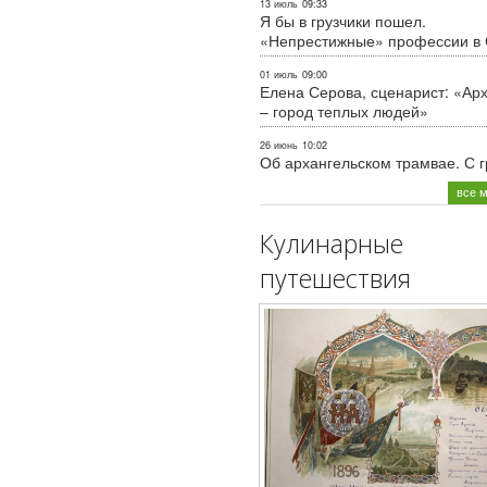
13 июль
09:33
Я бы в грузчики пошел.
«Непрестижные» профессии в
01 июль
09:00
Елена Серова, сценарист: «Ар
– город теплых людей»
26 июнь
10:02
Об архангельском трамвае. С 
все 
Кулинарные
путешествия