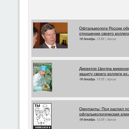
Офтальмологи России об
отношении своего коллеги
18 декабрь
13:56
|
Архив
Директор Центра микрохир
защиту своего коллеги из
18 декабрь
13:35
|
Архив
Оккупанты: Под распил п
офтальмологическая кли
18 декабрь
12:29
|
Архив