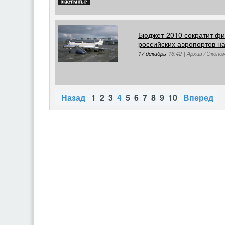
Бюджет-2010 сократит фи
российских аэропортов н
17 декабрь
16:42
|
Архив / Эконо
Назад
1
2
3
4
5
6
7
8
9
10
Вперед