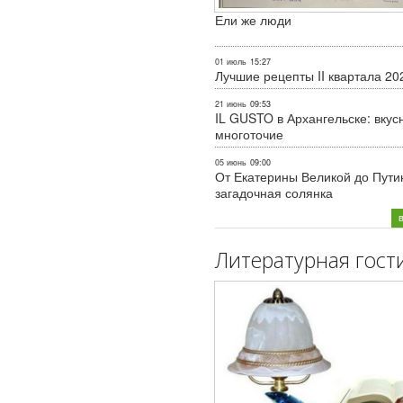
Ели же люди
01 июль
15:27
Лучшие рецепты II квартала 20
21 июнь
09:53
IL GUSTO в Архангельске: вкус
многоточие
05 июнь
09:00
От Екатерины Великой до Пути
загадочная солянка
Литературная гост