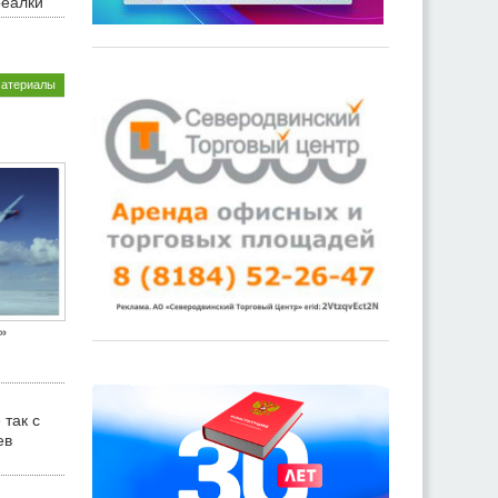
реалки
материалы
»
 так с
ев