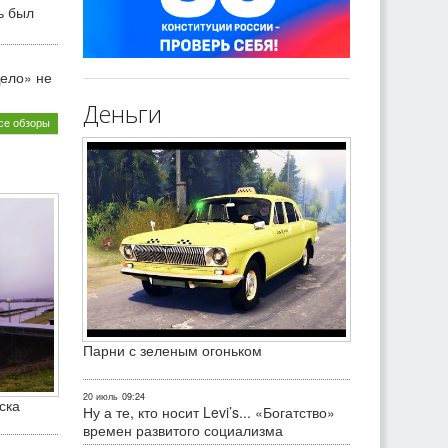
ь был
ело» не
Деньги
се обзоры
Парни с зеленым огоньком
20 июль
09:24
ска
Ну а те, кто носит Levi’s... «Богатство»
времен развитого социализма