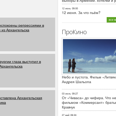
Выборы в Армении: хотелки и 
12 июнь
09:00
12 июня. За что пьём?
все 
еспокоены репрессиями в
 из Архангельска
ПроКино
ургии глаза выступил в
 Архангельска
Небо и пустота. Фильм «Литвяк
Андрея Шальопа
03 июль
09:27
оставлена Архангельская
От «Чиваса» до чифира. Что не
ника
фильмом «Коммерсант» брать
Кравчук
27 май
09:24