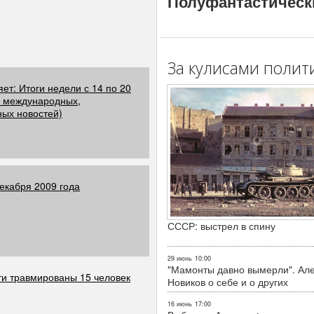
Полуфантастическ
За кулисами полит
ет: Итоги недели с 14 по 20
р международных,
ых новостей)
декабря 2009 года
СССР: выстрел в спину
29 июнь
10:00
"Мамонты давно вымерли". Ал
ти травмированы 15 человек
Новиков о себе и о других
16 июнь
17:00