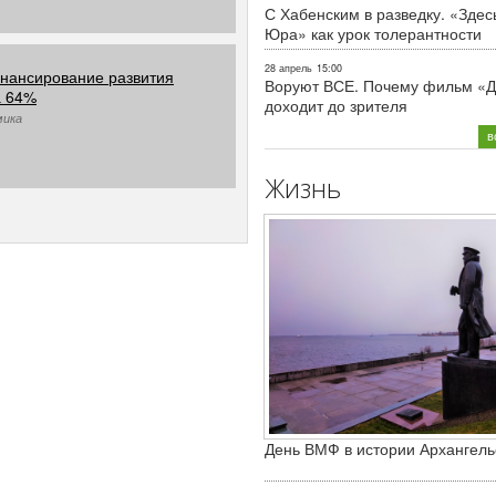
С Хабенским в разведку. «Здес
Юра» как урок толерантности
28 апрель
15:00
нансирование развития
Воруют ВСЕ. Почему фильм «Д
а 64%
доходит до зрителя
мика
в
Жизнь
День ВМФ в истории Архангель