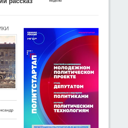
ий рассказ
неделю
ики
ександр