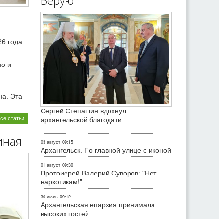
Верую
26 года
но и
на. Эта
Сергей Степашин вдохнул
все статьи
архангельской благодати
иная
03 август
09:15
Архангельск. По главной улице с иконой
01 август
09:30
Протоиерей Валерий Суворов: "Нет
наркотикам!"
30 июль
09:12
Архангельская епархия принимала
высоких гостей