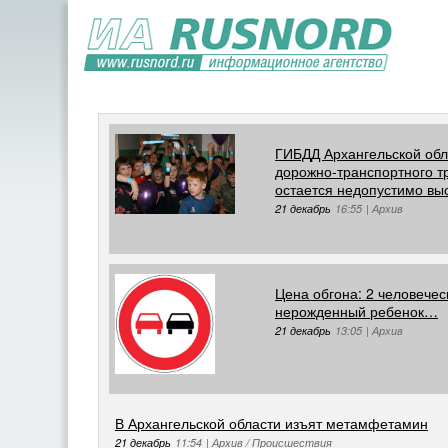
ГИБДД Архангельской обл
дорожно-транспортного т
остается недопустимо вы
21 декабрь
16:55
|
Архив
Цена обгона: 2 человечес
нерожденный ребенок…
21 декабрь
13:05
|
Архив
В Архангельской области изъят метамфетамин
21 декабрь
11:54
|
Архив / Происшествия