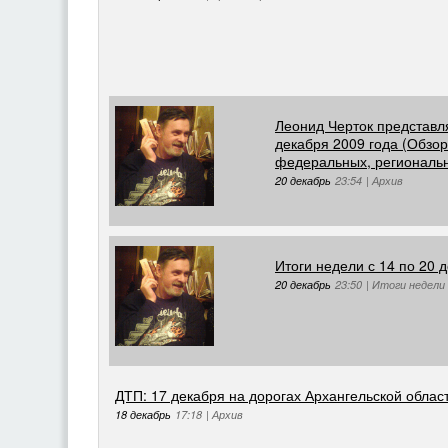
Леонид Черток представля
декабря 2009 года (Обзо
федеральных, региональн
20 декабрь
23:54
|
Архив
Итоги недели с 14 по 20 
20 декабрь
23:50
|
Итоги недели
ДТП: 17 декабря на дорогах Архангельской облас
18 декабрь
17:18
|
Архив