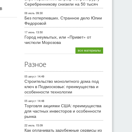
Серебренникову снизили на 50 тысяч
ив
06 июль
09:30
Без потерпевших. Странное дело Юлии
Федоровой
17 июнь
13:50
Город неумытых, или «Привет» от
чистюли Морозова
все материалы
Разное
05 август
14:49
Строительство монолитного дома под
ключ в Подмосковье: преимущества и
особенности технологии
05 август
14:48
Торговля акциями США: преимущества
для частных инвесторов и особенности
рынка
22 июль
15:09
Как оплачивать зарубежные сервисы из