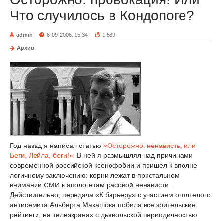
Что случилось в Кондопоге?
admin
6-09-2006, 15:34
1 539
Архив
Год назад я написал статью
«Осторожно: ненависть, или
Беги, Лейла, беги!».
В ней я размышлял над причинами
современной российской ксенофобии и пришел к вполне
логичному заключению: корни лежат в пристальном
внимании СМИ к апологетам расовой ненависти.
Действительно, передача «К барьеру» с участием оголтелого
антисемита Альберта Макашова побила все зрительские
рейтинги, на телеэкранах с дьявольской периодичностью