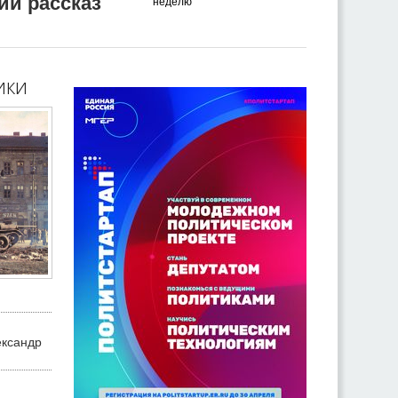
ий рассказ
неделю
ики
ександр