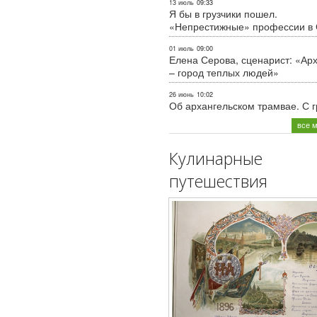
13 июль
09:33
Я бы в грузчики пошел.
«Непрестижные» профессии в
01 июль
09:00
Елена Серова, сценарист: «Ар
– город теплых людей»
26 июнь
10:02
Об архангельском трамвае. С 
все 
Кулинарные
путешествия