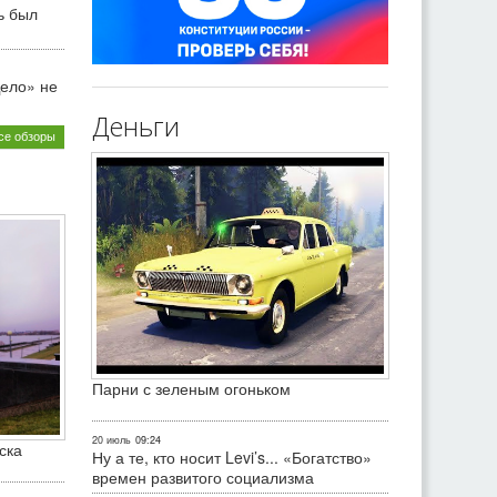
ь был
ело» не
Деньги
се обзоры
Парни с зеленым огоньком
20 июль
09:24
ска
Ну а те, кто носит Levi’s... «Богатство»
времен развитого социализма