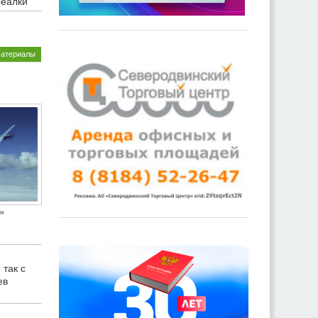
реалки
материалы
»
 так с
ев