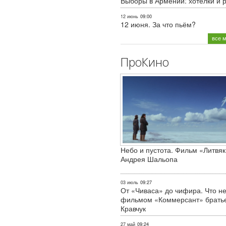
Выборы в Армении: хотелки и 
12 июнь
09:00
12 июня. За что пьём?
все 
ПроКино
Небо и пустота. Фильм «Литвяк
Андрея Шальопа
03 июль
09:27
От «Чиваса» до чифира. Что не
фильмом «Коммерсант» брать
Кравчук
27 май
09:24