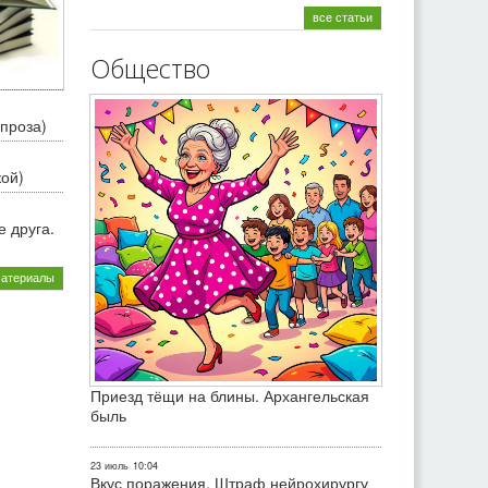
все статьи
Общество
проза)
кой)
 друга.
материалы
Приезд тёщи на блины. Архангельская
быль
23 июль
10:04
Вкус поражения. Штраф нейрохирургу