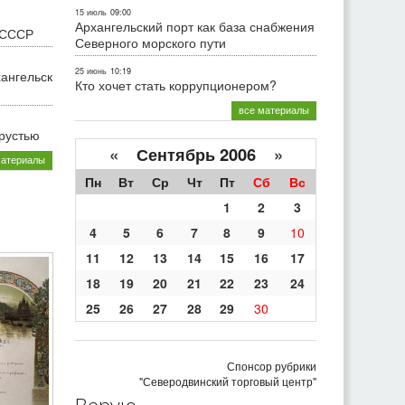
15 июль
09:00
Архангельский порт как база снабжения
 СССР
Северного морского пути
25 июнь
10:19
хангельск
Кто хочет стать коррупционером?
все материалы
грустью
«
Сентябрь 2006
»
материалы
Пн
Вт
Ср
Чт
Пт
Сб
Вс
1
2
3
4
5
6
7
8
9
10
11
12
13
14
15
16
17
18
19
20
21
22
23
24
25
26
27
28
29
30
Спонсор рубрики
"Северодвинский торговый центр"