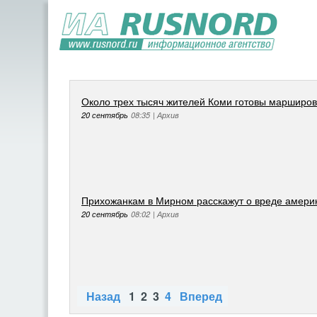
Около трех тысяч жителей Коми готовы марширов
20 сентябрь
08:35
|
Архив
Прихожанкам в Мирном расскажут о вреде америк
20 сентябрь
08:02
|
Архив
Назад
1
2
3
4
Вперед