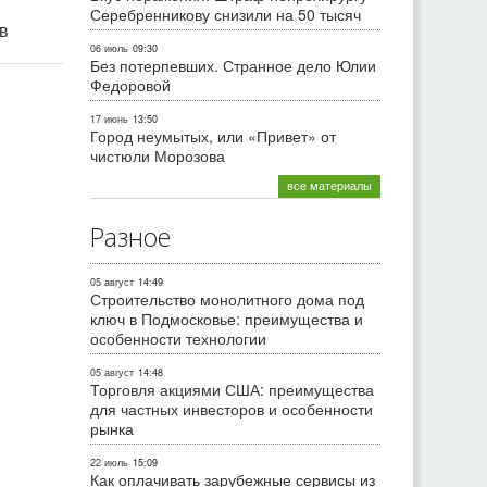
Серебренникову снизили на 50 тысяч
ив
06 июль
09:30
Без потерпевших. Странное дело Юлии
Федоровой
17 июнь
13:50
Город неумытых, или «Привет» от
чистюли Морозова
все материалы
Разное
05 август
14:49
Строительство монолитного дома под
ключ в Подмосковье: преимущества и
особенности технологии
05 август
14:48
Торговля акциями США: преимущества
для частных инвесторов и особенности
рынка
22 июль
15:09
Как оплачивать зарубежные сервисы из