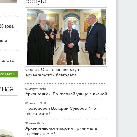
Верую
26 года
но и
на. Эта
Сергей Степашин вдохнул
все статьи
архангельской благодати
иная
03 август
09:15
Архангельск. По главной улице с иконой
01 август
09:30
Протоиерей Валерий Суворов: "Нет
наркотикам!"
30 июль
09:12
Архангельская епархия принимала
высоких гостей