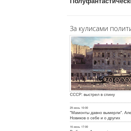
Полуфантастическ
За кулисами полит
СССР: выстрел в спину
29 июнь
10:00
"Мамонты давно вымерли". Ал
Новиков о себе и о других
16 июнь
17:00