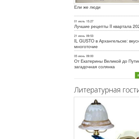
Ели же люди
01 июль
15:27
Лучшие рецепты II квартала 20
21 июнь
09:53
IL GUSTO в Архангельске: вкус
многоточие
05 июнь
09:00
От Екатерины Великой до Пути
загадочная солянка
Литературная гост