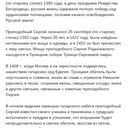
(по старому стилю) 1380 года, в день праздника Рождества
Богородицы, русские воины одержали полную победу над
ордынскими полчищами, положив начало освобождению
Русской земли.
Преподобный Сергий скончался 25 сентября (по старому
стилю) 1392 года. Через 30 лет, в 1422 году, были найдены
нетленными его мощи и одежды, и в 1452 он был причислен
к лику святых. Мощи преподобного Сергия Радонежского
находятся в Троицком соборе Троице-Сергиевой лавры.
В 1408 г., когда Москва и ее окрестности подверглись
нашествию татарских орд Едигея, Троицкая обитель была
опустошена и сожжена, иноки во главе с игуменом Никоном
укрылись в лесах, сохранив иконы, священные сосуды, книги
и другие святыни, связанные с памятью преподобного
Сергия.
В ночном видении накануне татарского набега преподобный
Сергий известил своего ученика и преемника о грядущих
испытаниях и предрек в утешение, что искушение будет
непродолжительно и святая обитель, восстав из пепла,