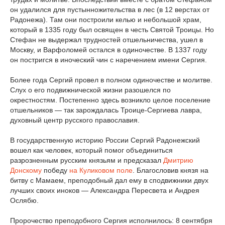
он удалился для пустынножительства в лес (в 12 верстах от
Радонежа). Там они построили келью и небольшой храм,
который в 1335 году был освящен в честь Святой Троицы. Но
Стефан не выдержал трудностей отшельничества, ушел в
Москву, и Варфоломей остался в одиночестве. В 1337 году
он постригся в иноческий чин с наречением имени Сергия.
Более года Сергий провел в полном одиночестве и молитве.
Слух о его подвижнической жизни разошелся по
окрестностям. Постепенно здесь возникло целое поселение
отшельников — так зарождалась Троице-Сергиева лавра,
духовный центр русского православия.
В государственную историю России Сергий Радонежский
вошел как человек, который помог объединиться
разрозненным русским князьям и предсказал
Дмитрию
Донскому
победу
на Куликовом поле
. Благословив князя на
битву с Мамаем, преподобный дал ему в сподвижники двух
лучших своих иноков — Александра Пересвета и Андрея
Ослябю.
Пророчество преподобного Сергия исполнилось: 8 сентября