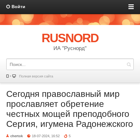
Войти
RUSNORD
ИА "Руснорд"
Полная версия сайта
Сегодня православный мир
прославляет обретение
честных мощей преподобного
Сергия, игумена Радонежского
chertok
18-07-2024, 16:52
5