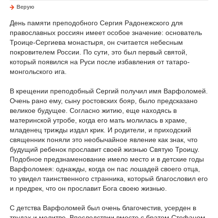
Верую
День памяти преподобного Сергия Радонежского для
православных россиян имеет особое значение: основатель
Троице-Сергиева монастыря, он считается небесным
покровителем России. По сути, это был первый святой,
который появился на Руси после избавления от татаро-
монгольского ига.
В крещении преподобный Сергий получил имя Варфоломей.
Очень рано ему, сыну ростовских бояр, было предсказано
великое будущее. Согласно житию, еще находясь в
материнской утробе, когда его мать молилась в храме,
младенец трижды издал крик. И родители, и приходский
священник поняли это необычайное явление как знак, что
будущий ребенок прославит своей жизнью Святую Троицу.
Подобное предзнаменование имело место и в детские годы
Варфоломея: однажды, когда он пас лошадей своего отца,
то увидел таинственного странника, который благословил его
и предрек, что он прославит Бога своею жизнью.
С детства Варфоломей был очень благочестив, усерден в
трудах и молитве. Впоследствии вместе с братом Стефаном