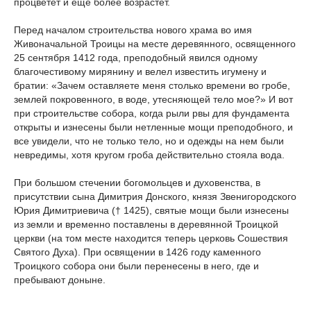
процветет и еще более возрастет.
Перед началом строительства нового храма во имя
Живоначальной Троицы на месте деревянного, освященного
25 сентября 1412 года, преподобный явился одному
благочестивому мирянину и велел известить игумену и
братии: «Зачем оставляете меня столько времени во гробе,
землей покровенного, в воде, утесняющей тело мое?» И вот
при строительстве собора, когда рыли рвы для фундамента
открыты и изнесены были нетленные мощи преподобного, и
все увидели, что не только тело, но и одежды на нем были
невредимы, хотя кругом гроба действительно стояла вода.
При большом стечении богомольцев и духовенства, в
присутствии сына Димитрия Донского, князя Звенигородского
Юрия Димитриевича († 1425), святые мощи были изнесены
из земли и временно поставлены в деревянной Троицкой
церкви (на том месте находится теперь церковь Сошествия
Святого Духа). При освящении в 1426 году каменного
Троицкого собора они были перенесены в него, где и
пребывают доныне.