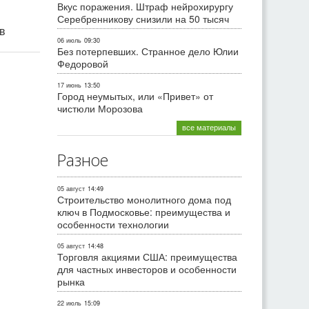
Вкус поражения. Штраф нейрохирургу
Серебренникову снизили на 50 тысяч
ив
06 июль
09:30
Без потерпевших. Странное дело Юлии
Федоровой
17 июнь
13:50
Город неумытых, или «Привет» от
чистюли Морозова
все материалы
Разное
05 август
14:49
Строительство монолитного дома под
ключ в Подмосковье: преимущества и
особенности технологии
05 август
14:48
Торговля акциями США: преимущества
для частных инвесторов и особенности
рынка
22 июль
15:09