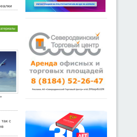
реалки
материалы
»
 так с
ев