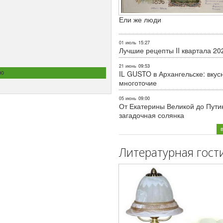
Ели же люди
01 июль
15:27
Лучшие рецепты II квартала 20
21 июнь
09:53
ую
IL GUSTO в Архангельске: вкус
многоточие
05 июнь
09:00
От Екатерины Великой до Пути
загадочная солянка
Литературная гост