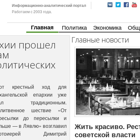
Информационно-аналитический портал
Работаем с 2003 года.
Главная
Политика
Экономика
Общ
Главные новости
рхии прошел
ам
олитических
тот крестный ход для
хангельской епархии уже
тал традиционным.
литвенное шествие «От
ресылки до пересылки и
Жить красиво. Рес
льше — в Лявлю» возглавил
советской власти
ротоиерей Димитрий