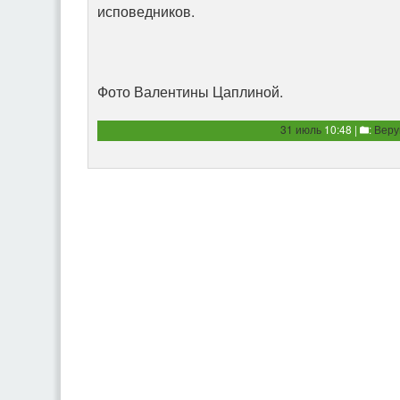
исповедников.
Фото Валентины Цаплиной.
31 июль
10:48 |
:
Вер