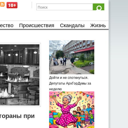
ество
Происшествия
Скандалы
Жизнь
Дойти и не споткнуться.
Депутаты АрхГорДумы за
неделю
тораны при