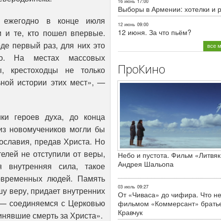
16 июнь
17:00
Выборы в Армении: хотелки и 
 ежегодно в конце июля
12 июнь
09:00
12 июня. За что пьём?
и и те, кто пошел впервые.
де первый раз, для них это
все 
но. На местах массовых
ПроКино
ы, крестоходцы не только
ьной истории этих мест», —
ки героев духа, до конца
из новомучеников могли бы
ославия, предав Христа. Но
елей не отступили от веры,
Небо и пустота. Фильм «Литвяк
Андрея Шальопа
я внутренняя сила, такое
овременных людей. Память
03 июль
09:27
шу веру, придает внутренних
От «Чиваса» до чифира. Что не
 — соединяемся с Церковью
фильмом «Коммерсант» брать
Кравчук
инявшие смерть за Христа».