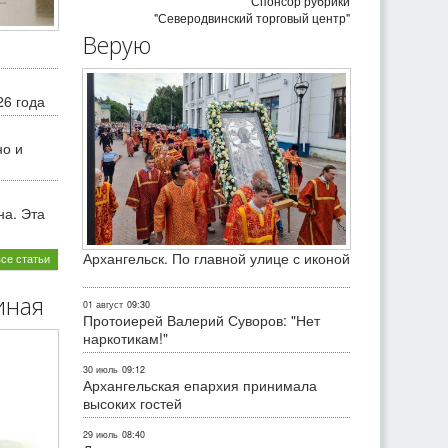
Спонсор рубрики
"Северодвинский торговый центр"
Верую
26 года
но и
на. Эта
Архангельск. По главной улице с иконой
все статьи
иная
01 август
09:30
Протоиерей Валерий Суворов: "Нет
наркотикам!"
30 июль
09:12
Архангельская епархия принимала
высоких гостей
29 июль
08:40