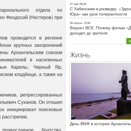
27 май
09:24
С Хабенским в разведку. «Здес
архиального отдела по
Юра» как урок толерантности
ен Феодосий (Нестеров) при
28 апрель
15:00
Воруют ВСЕ. Почему фильм «Д
доходит до зрителя
лов проводится в регионе
в
йонах крупных захоронений
ены Архангельским союзом
Жизнь
инимателей в населенных
лые Карелы, Черный Яр,
вском кладбище, а также на
чеников, репрессированных
ильевич Суханов. Он отошел
 он инициировал поисковые
 расстрелов.
День ВМФ в истории Архангель
православное братство,