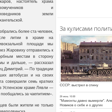
каров, настоятель храма
овомучеников и
споведников земли
хангельской.
За кулисами полит
обрались более ста человек,
сле литии в храме на
ивокзальной площади мы
рез Жаровиху отправились к
орбным местам в сторону
мы и дальше, — рассказал
ец Димитрий. — По традиции
ших автобусах и на своих
га совершили семь кратких
СССР: выстрел в спину
 в Успенском храме Лявли —
 пообщались за чаепитием».
29 июнь
10:00
"Мамонты давно вымерли". Ал
дцев были жители не только
Новиков о себе и о других
Северодвинска.