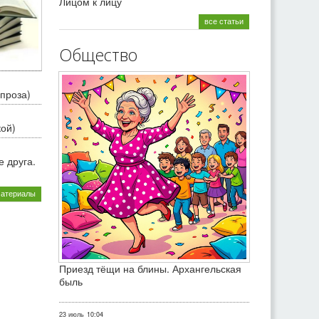
Лицом к лицу
все статьи
Общество
проза)
кой)
 друга.
материалы
Приезд тёщи на блины. Архангельская
быль
23 июль
10:04