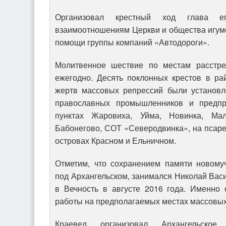
Организовал крестный ход глава еп
взаимоотношениям Церкви и общества игум
помощи группы компаний «Автодороги».
Молитвенное шествие по местам расстре
ежегодно. Десять поклонных крестов в ра
жертв массовых репрессий были установл
православных промышленников и предпр
пунктах Жаровиха, Уйма, Новинка, Ма
Бабонегово, СОТ «Северодвинка», на псаре
островах Красном и Ельничном.
Отметим, что сохранением памяти новому
под Архангельском, занимался Николай Вас
в Вечность в августе 2016 года. Именно
работы на предполагаемых местах массовых
Краевед организовал Архангельское 