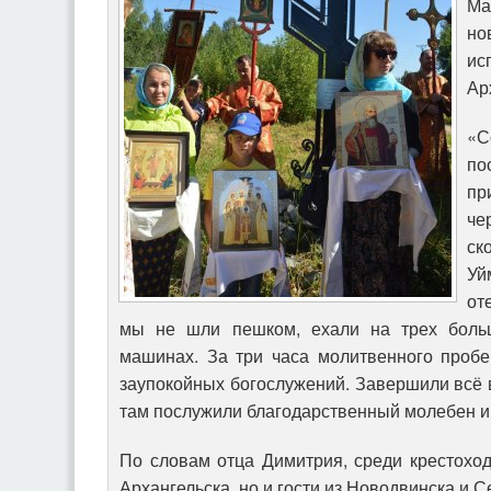
Ма
н
и
Ар
«С
по
пр
че
ск
Уй
от
мы не шли пешком, ехали на трех боль
машинах. За три часа молитвенного пробе
заупокойных богослужений. Завершили всё
там послужили благодарственный молебен и
По словам отца Димитрия, среди крестохо
Архангельска, но и гости из Новодвинска и 