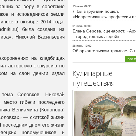
авших за веру в советские
13 июль
09:33
Я бы в грузчики пошел.
ков и исповедников земли
«Непрестижные» профессии в
инске в октябре 2014 года.
01 июль
09:00
dniki.ru) была создана на
Елена Серова, сценарист: «Ар
– город теплых людей»
тива». Николай Васильевич
26 июнь
10:02
Об архангельском трамвае. С 
ахоронениях на кладбищах
все 
ил авторскую экскурсию по
Кулинарные
жом на свои деньги издал
путешествия
тема Соловков. Николай
 место гибели последнего
ника Вениамина (Кононова)
Соловках» — скитской жизни
И последним днем его жизни
вецких новомучеников и