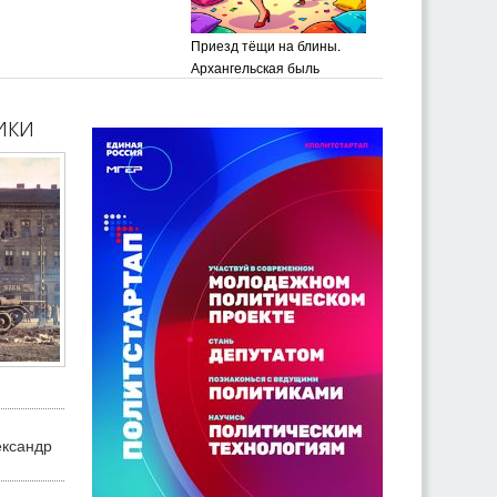
Приезд тёщи на блины.
Архангельская быль
ики
ександр