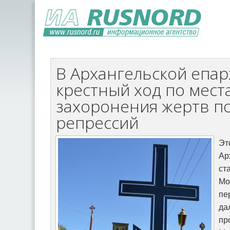
В Архангельской епа
крестный ход по мест
захоронения жертв п
репрессий
Э
Ар
с
Мо
пе
да
п