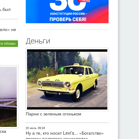
ь был
ело» не
Деньги
се обзоры
Парни с зеленым огоньком
20 июль
09:24
ска
Ну а те, кто носит Levi’s... «Богатство»
времен развитого социализма