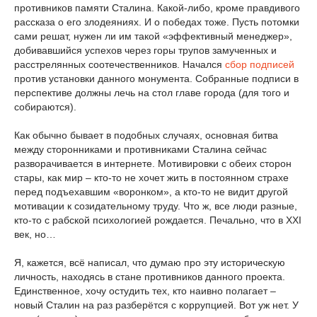
противников памяти Сталина. Какой-либо, кроме правдивого
рассказа о его злодеяниях. И о победах тоже. Пусть потомки
сами решат, нужен ли им такой «эффективный менеджер»,
добивавшийся успехов через горы трупов замученных и
расстрелянных соотечественников. Начался
сбор подписей
против установки данного монумента. Собранные подписи в
перспективе должны лечь на стол главе города (для того и
собираются).
Как обычно бывает в подобных случаях, основная битва
между сторонниками и противниками Сталина сейчас
разворачивается в интернете. Мотивировки с обеих сторон
стары, как мир – кто-то не хочет жить в постоянном страхе
перед подъехавшим «воронком», а кто-то не видит другой
мотивации к созидательному труду. Что ж, все люди разные,
кто-то с рабской психологией рождается. Печально, что в XXI
век, но…
Я, кажется, всё написал, что думаю про эту историческую
личность, находясь в стане противников данного проекта.
Единственное, хочу остудить тех, кто наивно полагает –
новый Сталин на раз разберётся с коррупцией. Вот уж нет. У