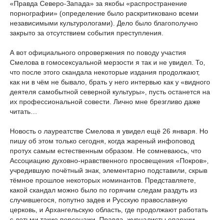
«Правда Северо-Запада» за якобы «распространение
порнографии» (определение было раскритиковано всеми
независимыми культурологами). Дело было благополучно
закрыто за отсутствием события преступления.
А вот официального опровержения по поводу участия
Смелова в гомосексуальной мерзости я так и не увидел. То,
что после этого скандала некоторые издания продолжают,
как ни в чём не бывало, брать у него интервью как у «видного
деятеля самобытной северной культуры», пусть останется на
их профессиональной совести. Лично мне брезгливо даже
читать…
Новость о лауреатстве Смелова я увидел ещё 26 января. Но
пишу об этом только сегодня, когда жареный инфоповод
протух самым естественным образом. Не сомневаюсь, что
Ассоциацию духовно-нравственного просвещения «Покров»,
учредившую почётный знак, элементарно подставили, скрыв
тёмное прошлое некоторых номинантов. Представляете,
какой скандал можно было по горячим следам раздуть из
случившегося, попутно задев и Русскую православную
церковь, и Архангельскую область, где продолжают работать
с детьми такие персонажи. Правда, журналисты епархии