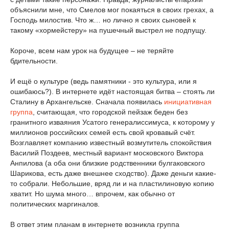
объяснили мне, что Смелов мог покаяться в своих грехах, а
Господь милостив. Что ж… но лично я своих сыновей к
такому «хормейстеру» на пушечный выстрел не подпущу.
Короче, всем нам урок на будущее – не теряйте
бдительности.
И ещё о культуре (ведь памятники - это культура, или я
ошибаюсь?). В интернете идёт настоящая битва – стоять ли
Сталину в Архангельске. Сначала появилась
инициативная
группа
, считающая, что городской пейзаж беден без
гранитного изваяния Усатого генералиссимуса, к которому у
миллионов российских семей есть свой кровавый счёт.
Возглавляет компанию известный возмутитель спокойствия
Василий Поздеев, местный вариант московского Виктора
Анпилова (а оба они близкие родственники булгаковского
Шарикова, есть даже внешнее сходство). Даже деньги какие-
то собрали. Небольшие, вряд ли и на пластилиновую копию
хватит. Но шума много… впрочем, как обычно от
политических маргиналов.
В ответ этим планам в интернете возникла группа