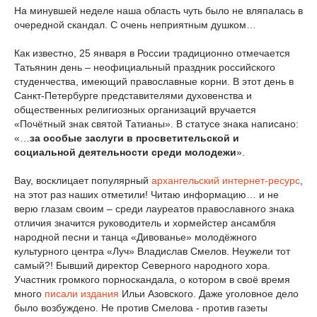
На минувшей неделе наша область чуть было не вляпалась в
очередной скандал. С очень неприятным душком…
Как известно, 25 января в России традиционно отмечается
Татьянин день – неофициальный праздник российского
студенчества, имеющий православные корни. В этот день в
Санкт-Петербурге представителями духовенства и
общественных религиозных организаций вручается
«Почётный знак святой Татианы». В статусе знака написано:
«…
за особые заслуги в просветительской и
социальной деятельности среди молодежи
».
Вау, восклицает популярный
архангельский интернет-ресурс
,
на этот раз наших отметили! Читаю информацию… и не
верю глазам своим – среди лауреатов православного знака
отличия значится руководитель и хормейстер ансамбля
народной песни и танца «Дивованье» молодёжного
культурного центра «Луч» Владислав Смелов. Неужели тот
самый?! Бывший директор Северного народного хора.
Участник громкого порноскандала, о котором в своё время
много
писали издания
Ильи Азовского. Даже уголовное дело
было возбуждено. Не против Смелова - против газеты