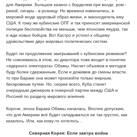
для Америки. Большое казино с борделем при входе, ром -
рекой, сигары - в розницу. Но времена изменились, в
мировой моде здоровый образ жизни, и законодатель ему
США. К тому же кубинские ОПГ и так приносят американской
полиции беспокойства не меньше, чем японские якудза, так
и жди новых бойцов. Вот Кастро и устоял к общему
удовольствию двух мировых политических систем.
Будет ли продолжение заигрываний с кубинским режимом?
Не сомневаюсь в этом, их диаспора тоже входит в понятие
«ядерного электората» Обамы. Насчет объемов и методов
буду более сдержанным. Если и доживем до смены власти,
то при Бараке она может произойти только мирным,
бескровным путем. Но, скорее всего, Куба станет
очередным джокером в покерной партии между США и
Россией по разделу мирового влияния.
Короче, эпоха Барака Обамы началась. Вполне допускаю,
что для Америки всё будет складываться не так грустно, как
казалось. Или, как кому-то хотелось...
Северная Корея: Если завтра война