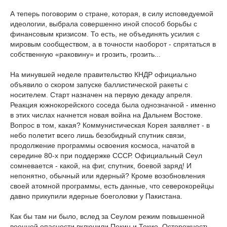
А теперь поговорим о стране, которая, в силу исповедуемой
идеологии, выбрала совершенно иной способ борьбы с
финансовым кризисом. То есть, не объединять усилия с
мировым сообществом, а в точности наоборот - спрятаться в
собственную «раковину» и грозить, грозить...
На минувшей неделе правительство КНДР официально
объявило о скором запуске баллистической ракеты с
носителем. Старт назначен на первую декаду апреля.
Реакция южнокорейского соседа была однозначной - именно
в этих числах начнется новая война на Дальнем Востоке.
Вопрос в том, какая? Коммунистическая Корея заявляет - в
небо полетит всего лишь безобидный спутник связи,
продолжение программы освоения космоса, начатой в
середине 80-х при поддержке СССР. Официальный Сеул
сомневается - какой, на фиг, спутник, боевой заряд! И
непонятно, обычный или ядерный? Кроме возобновления
своей атомной программы, есть данные, что северокорейцы
давно прикупили ядерные боеголовки у Пакистана.
Как бы там ни было, вслед за Сеулом режим повышенной
военной опасности включили Пекин и Токио. Осторожность