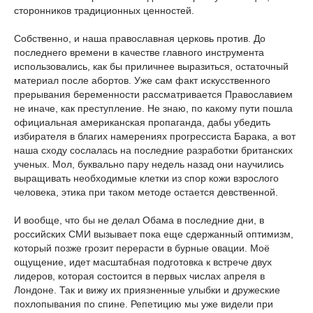
сторонников традиционных ценностей.
Собственно, и наша православная церковь против. До
последнего времени в качестве главного инструмента
использовались, как бы приличнее выразиться, остаточный
материал после абортов. Уже сам факт искусственного
прерывания беременности рассматривается Православием
не иначе, как преступление. Не знаю, по какому пути пошла
официальная американская пропаганда, дабы убедить
избирателя в благих намерениях прогрессиста Барака, а вот
наша сходу сослалась на последние разработки британских
ученых. Мол, буквально пару недель назад они научились
выращивать необходимые клетки из спор кожи взрослого
человека, этика при таком методе остается девственной.
И вообще, что бы не делал Обама в последние дни, в
российских СМИ вызывает пока еще сдержанный оптимизм,
который позже грозит перерасти в бурные овации. Моё
ощущение, идет масштабная подготовка к встрече двух
лидеров, которая состоится в первых числах апреля в
Лондоне. Так и вижу их приязненные улыбки и дружеские
похлопывания по спине. Репетицию мы уже видели при