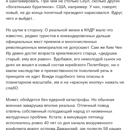
и шантажировать. При чем не столько Сеул, сколько других
«богатеньких буратинок». США, например. У них, говорят,
новый, не до конца понятный президент нарисовался. Вдруг,
чего и выйдет...
Но шутки в сторону. О реальной жизни в КНДР мало что
известно, редких туристов и командировочных дальше
официальных мест приемов и многочисленных
революционных мемориалов не допускают. Сам же Ким Чен
Ир давно достиг возраста кремлевского старца, «дедушка
старый, ему все равно». Вдобавок, его немолодой сынок на
днях не вошел в новый состав корейского Политбюро, ни о
каком наследстве и преемственности поколений речь в
принципе не идет. Вожди подобного типа опасны в
планетарном масштабе, им и на «красную кнопку» нажать не
слабО.
Может, обойдется без ядерной катастрофы. Но обычная
военная заварушка вполне реальна. Отличный повод
отвлечь собственный голодающий народ от низменных
желудочных проблем. Кстати, в минувшую пятницу
исполнилось ровно 40 лет со дня начала вооруженного
конфликта вокруг острова Даманский, где полегло 58 наших