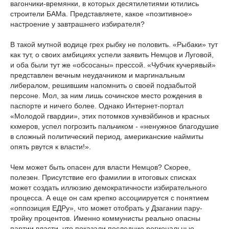
вагончики-времянки, в которых десятилетиями ютились
строители БАМа. Представляете, какое «позитивное»
настроение у завтрашнего избирателя?
В такой мутной водице грех рыбку не половить. «Рыбаки» тут
как тут, о своих амбициях успели заявить Немцов и Луговой,
и оба были тут же «обсосаны» прессой. «Чубчик кучерявый»
представлен вечным неудачником и маргинальным
либералом, решившим напомнить о своей подзабытой
персоне. Мол, за ним лишь сочинское место рождения в
паспорте и ничего более. Однако Интернет-портал
«Молодой гвардии», этих потомков хунвэйбинов и красных
кхмеров, успел погрозить пальчиком - «ненужное благодушие
в сложный политический период, американские наймиты
опять рвутся к власти!».
Чем может быть опасен для власти Немцов? Скорее,
полезен. Присутствие его фамилии в итоговых списках
может создать иллюзию демократичности избирательного
процесса. А еще он сам крепко ассоциируется с понятием
«оппозиция ЕДРу», что может отобрать у Дзагании пару-
тройку процентов. Именно коммунисты реально опасны
партии власти, что показали последние региональные