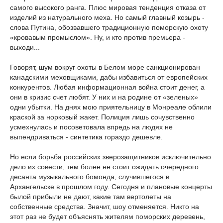
самого высокого ранга. Плюс мировая тенденция отказа от
изделий из натурального меха. Но самый главный козырь -
слова Путина, обозвавшего традиционную поморскую охоту
«кровавым промыслом». Ну, и кто против премьера -
выходи...
Говорят, шум вокруг охоты в Белом море санкционирован
канадскими меховщиками, дабы избавиться от европейских
конкурентов. Любая информационная война стоит денег, а
они в кризис счет любят. У них и на родине от «зеленых»
одни убытки. На днях мою приятельницу в Монреале облили
краской за норковый жакет. Полиция лишь сочувственно
усмехнулась и посоветовала впредь на людях не
выпендриваться - синтетика гораздо дешевле.
Но если борьба российских зверозащитников исключительно
дело их совести, тем более не стоит ожидать очередного
десанта музыкального бомонда, случившегося в
Архангельске в прошлом году. Сегодня и плановые концерты
былой прибыли не дают, какие там вертолеты на
собственные средства. Значит, шоу отменяется. Никто на
этот раз не будет объяснять жителям поморских деревень,