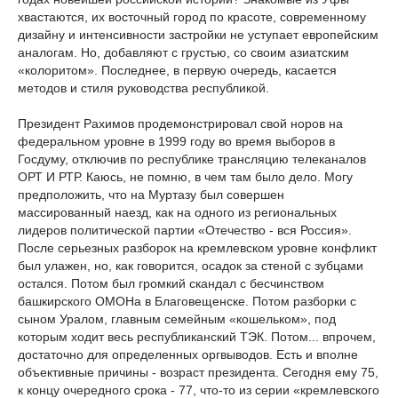
хвастаются, их восточный город по красоте, современному
дизайну и интенсивности застройки не уступает европейским
аналогам. Но, добавляют с грустью, со своим азиатским
«колоритом». Последнее, в первую очередь, касается
методов и стиля руководства республикой.
Президент Рахимов продемонстрировал свой норов на
федеральном уровне в 1999 году во время выборов в
Госдуму, отключив по республике трансляцию телеканалов
ОРТ И РТР. Каюсь, не помню, в чем там было дело. Могу
предположить, что на Муртазу был совершен
массированный наезд, как на одного из региональных
лидеров политической партии «Отечество - вся Россия».
После серьезных разборок на кремлевском уровне конфликт
был улажен, но, как говорится, осадок за стеной с зубцами
остался. Потом был громкий скандал с бесчинством
башкирского ОМОНа в Благовещенске. Потом разборки с
сыном Уралом, главным семейным «кошельком», под
которым ходит весь республиканский ТЭК. Потом... впрочем,
достаточно для определенных оргвыводов. Есть и вполне
объективные причины - возраст президента. Сегодня ему 75,
к концу очередного срока - 77, что-то из серии «кремлевского