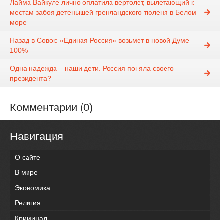
Лайма Вайкуле лично оплатила вертолет, вылетающий к
местам забоя детенышей гренландского тюленя в Белом
море
Назад в Совок: «Единая Россия» возьмет в новой Думе
100%
Одна надежда – наши дети. Россия поняла своего
президента?
Комментарии (0)
Навигация
О сайте
В мире
Экономика
Религия
Криминал