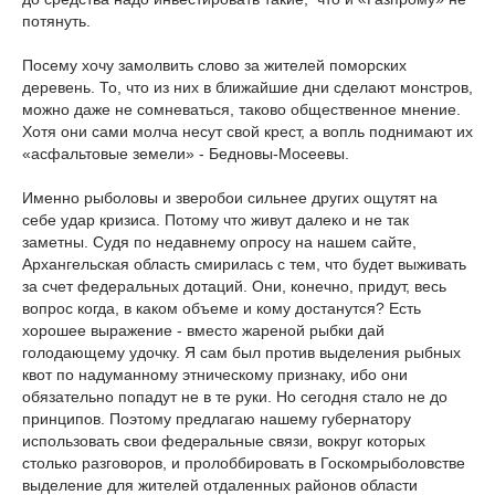
потянуть.
Посему хочу замолвить слово за жителей поморских
деревень. То, что из них в ближайшие дни сделают монстров,
можно даже не сомневаться, таково общественное мнение.
Хотя они сами молча несут свой крест, а вопль поднимают их
«асфальтовые земели» - Бедновы-Мосеевы.
Именно рыболовы и зверобои сильнее других ощутят на
себе удар кризиса. Потому что живут далеко и не так
заметны. Судя по недавнему опросу на нашем сайте,
Архангельская область смирилась с тем, что будет выживать
за счет федеральных дотаций. Они, конечно, придут, весь
вопрос когда, в каком объеме и кому достанутся? Есть
хорошее выражение - вместо жареной рыбки дай
голодающему удочку. Я сам был против выделения рыбных
квот по надуманному этническому признаку, ибо они
обязательно попадут не в те руки. Но сегодня стало не до
принципов. Поэтому предлагаю нашему губернатору
использовать свои федеральные связи, вокруг которых
столько разговоров, и пролоббировать в Госкомрыболовстве
выделение для жителей отдаленных районов области