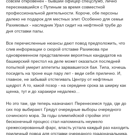
совсем откровенен - бывший офицер спецслужб, лично
пересекавшийся с Путиным за время совместной
профессиональной деятельности. Короче, обе персоны
далеко не подарок для местных элит. Особенно для семьи
Рахимовых - наследник Урал сидит на нефтяной трубе до
дня отставки папы.
Все перечисленные нюансы дают повод предположить, что
слив информации о скорой отставке Рахимова при
одновременном представлении вероятных кандидатов на
башкирский престол на деле может оказаться последней
попыткой умерит аппетиты зарвавшегося бая. Типа, хочешь
посидеть на троне еще пару лет - веди себя прилично. И,
главное, не забывай отстегивать Центру от нефтяных
щедрот. А то, какой позор - на середине срока за шкирку как
щенка, тут и до харакири недалеко...
Но это там, где теперь назначают. Перенесемся туда, где до
сих пор выбирают. Грядут очередные выборы очередного
сочинского мэра. За годы олимпийской стройки этот
бесконечный процесс стал напоминать неумело
срежессированный фарс, власть устала каждый раз находить
приличный повод для отставки очередного градоначальника.