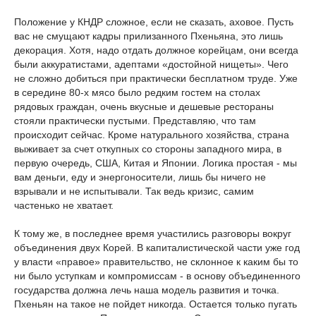
Положение у КНДР сложное, если не сказать, аховое. Пусть
вас не смущают кадры прилизанного Пхеньяна, это лишь
декорация. Хотя, надо отдать должное корейцам, они всегда
были аккуратистами, адептами «достойной нищеты». Чего
не сложно добиться при практически бесплатном труде. Уже
в середине 80-х мясо было редким гостем на столах
рядовых граждан, очень вкусные и дешевые рестораны
стояли практически пустыми. Представляю, что там
происходит сейчас. Кроме натурального хозяйства, страна
выживает за счет откупных со стороны западного мира, в
первую очередь, США, Китая и Японии. Логика простая - мы
вам деньги, еду и энергоносители, лишь бы ничего не
взрывали и не испытывали. Так ведь кризис, самим
частенько не хватает.
К тому же, в последнее время участились разговоры вокруг
объединения двух Корей. В капиталистической части уже год
у власти «правое» правительство, не склонное к каким бы то
ни было уступкам и компромиссам - в основу объединенного
государства должна лечь наша модель развития и точка.
Пхеньян на такое не пойдет никогда. Остается только пугать