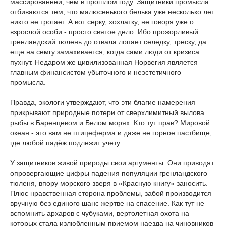
массированней, чем в прошлом году. Защитники промысла
отбиваются тем, что малюсенького белька уже несколько лет
никто не трогает. А вот серку, хохлатку, не говоря уже о
взрослой особи - просто святое дело. Ибо прожорливый
гренландский тюлень до отвала лопает селедку, треску, да
еще на семгу замахивается, когда сами люди от кризиса
пухнут. Недаром же цивилизованная Норвегия является
главным финансистом убыточного и неэстетичного
промысла.
Правда, экологи утверждают, что эти благие намерения
прикрывают природные потери от сверхлимитный вылова
рыбы в Баренцевом и Белом морях. Кто тут прав? Мировой
океан - это вам не птицеферма и даже не горное пастбище,
где любой падёж подлежит учету.
У защитников живой природы свои аргументы. Они приводят
опровергающие цифры падения популяции гренландского
тюленя, впору морского зверя в «Красную книгу» заносить.
Плюс нравственная сторона проблемы, забой производится
вручную без единого шанс жертве на спасение. Как тут не
вспомнить архаров с чубуками, вертолетная охота на
которых стала излюбленным приемом наезда на чиновников