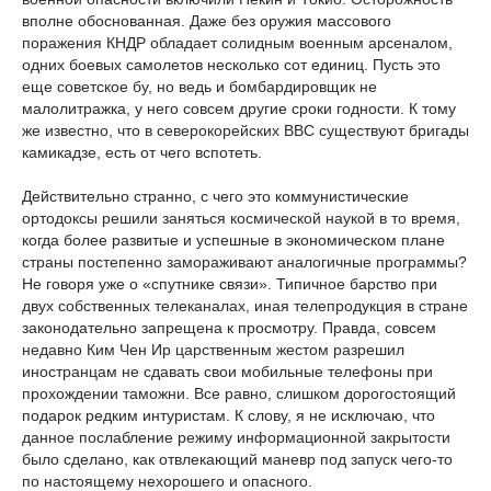
вполне обоснованная. Даже без оружия массового
поражения КНДР обладает солидным военным арсеналом,
одних боевых самолетов несколько сот единиц. Пусть это
еще советское бу, но ведь и бомбардировщик не
малолитражка, у него совсем другие сроки годности. К тому
же известно, что в северокорейских ВВС существуют бригады
камикадзе, есть от чего вспотеть.
Действительно странно, с чего это коммунистические
ортодоксы решили заняться космической наукой в то время,
когда более развитые и успешные в экономическом плане
страны постепенно замораживают аналогичные программы?
Не говоря уже о «спутнике связи». Типичное барство при
двух собственных телеканалах, иная телепродукция в стране
законодательно запрещена к просмотру. Правда, совсем
недавно Ким Чен Ир царственным жестом разрешил
иностранцам не сдавать свои мобильные телефоны при
прохождении таможни. Все равно, слишком дорогостоящий
подарок редким интуристам. К слову, я не исключаю, что
данное послабление режиму информационной закрытости
было сделано, как отвлекающий маневр под запуск чего-то
по настоящему нехорошего и опасного.