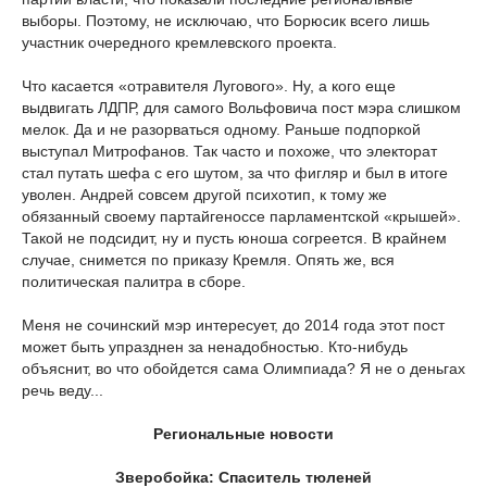
выборы. Поэтому, не исключаю, что Борюсик всего лишь
участник очередного кремлевского проекта.
Что касается «отравителя Лугового». Ну, а кого еще
выдвигать ЛДПР, для самого Вольфовича пост мэра слишком
мелок. Да и не разорваться одному. Раньше подпоркой
выступал Митрофанов. Так часто и похоже, что электорат
стал путать шефа с его шутом, за что фигляр и был в итоге
уволен. Андрей совсем другой психотип, к тому же
обязанный своему партайгеноссе парламентской «крышей».
Такой не подсидит, ну и пусть юноша согреется. В крайнем
случае, снимется по приказу Кремля. Опять же, вся
политическая палитра в сборе.
Меня не сочинский мэр интересует, до 2014 года этот пост
может быть упразднен за ненадобностью. Кто-нибудь
объяснит, во что обойдется сама Олимпиада? Я не о деньгах
речь веду...
Региональные новости
Зверобойка: Спаситель тюленей