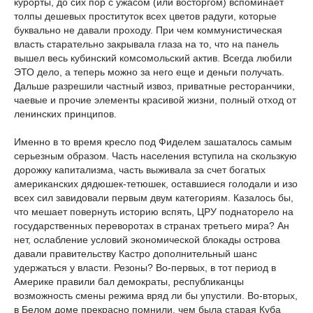
курорты, до сих пор с ужасом (или восторгом) вспоминает
толпы дешевых проституток всех цветов радуги, которые
буквально не давали проходу. При чем коммунистическая
власть старательно закрывала глаза на то, что на панель
вышел весь кубинский комсомольский актив. Всегда любили
ЭТО дело, а теперь можно за него еще и деньги получать.
Дальше разрешили частный извоз, приватные ресторанчики,
чаевые и прочие элементы красивой жизни, полный отход от
ленинских принципов.
Именно в то время кресло под Фиделем зашаталось самым
серьезным образом. Часть населения вступила на скользкую
дорожку капитализма, часть выживала за счет богатых
американских дядюшек-тетюшек, оставшиеся голодали и изо
всех сил завидовали первым двум категориям. Казалось бы,
что мешает повернуть историю вспять, ЦРУ поднаторело на
государственных переворотах в странах третьего мира? Ан
нет, ослабление условий экономической блокады острова
давали правительству Кастро дополнительный шанс
удержаться у власти. Резоны? Во-первых, в тот период в
Америке правили бал демократы, республиканцы
возможность смены режима вряд ли бы упустили. Во-вторых,
в Белом доме прекрасно помнили, чем была старая Куба