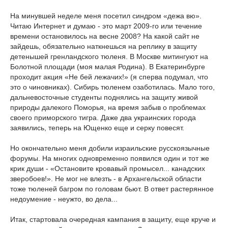
На минувшей неделе меня посетил синдром «дежа вю».
Читаю Интернет и думаю - это март 2009-го или течение
времени остановилось на весне 2008? На какой сайт не
зайдешь, обязательно наткнешься на реплику в защиту
детенышей гренландского тюленя. В Москве митингуют на
Болотной площади (моя малая Родина). В Екатеринбурге
проходит акция «Не бей лежачих!» (я сперва подумал, что
это о чиновниках). Сибирь тюленем озаботилась. Мало того,
дальневосточные студенты поднялись на защиту живой
природы далекого Поморья, на время забыв о проблемах
своего приморского тигра. Даже два украинских города
заявились, теперь на Ющенко еще и серку повесят.
Но окончательно меня добили израильские русскоязычные
форумы. На многих одновременно появился один и тот же
крик души - «Остановите кровавый промысел... канадских
зверобоев!». Не мог не влезть - в Архангельской области
тоже тюленей багром по головам бьют. В ответ растерянное
недоумение - неужто, во дела...
Итак, стартовала очередная кампания в защиту, еще круче и