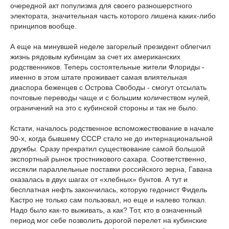
очередной акт популизма для своего разношерстного
электората, значительная часть которого лишена каких-либо
принципов вообще.
А еще на минувшей неделе загорелый президент облегчил
жизнь рядовым кубинцам за счет их американских
родственников. Теперь состоятельные жители Флориды -
именно в этом штате проживает самая влиятельная
диаспора беженцев с Острова Свободы - смогут отсылать
почтовые переводы чаще и с большим количеством нулей,
ограничений на это с кубинской стороны и так не было.
Кстати, началось родственное вспоможествование в начале
90-х, когда бывшему СССР стало не до интернациональной
дружбы. Сразу прекратил существование самой большой
экспортный рынок тростникового сахара. Соответственно,
иссякли параллельные поставки российского зерна, Гавана
оказалась в двух шагах от «хлебных» бунтов. А тут и
бесплатная нефть закончилась, которую гедонист Фидель
Кастро не только сам пользовал, но еще и налево толкал.
Надо было как-то выживать, а как? Тот, кто в означенный
период мог себе позволить дорогой перелет на кубинские