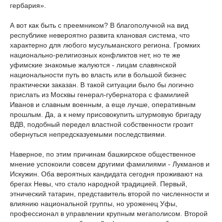
гербария».
А вот как быть с преемником? В благополучной на вид
республике невероятно развита клановая система, что
характерно для любого мусульманского региона. Громких
национально-религиозных конфликтов нет, но те же
уфимские знакомые жалуются - лицам славянской
национальности путь во власть или в большой бизнес
практически заказан. В такой ситуации было бы логично
прислать из Москвы генерал-губернатора с фамилией
Иванов и славным военным, а еще лучше, оперативным
прошлым. Да, а к нему присовокупить штурмовую бригаду
ВДВ, подобный передел властной собственности грозит
обернуться непредсказуемыми последствиями.
Наверное, по этим причинам башкирское общественное
мнение успокоили совсем другими фамилиями - Лукманов и
Искужин. Оба вероятных кандидата сегодня проживают на
брегах Невы, что стало народной традицией. Первый,
этнический татарин, представитель второй по численности и
влиянию национальной группы, но уроженец Уфы,
профессионал в управлении крупным мегаполисом. Второй