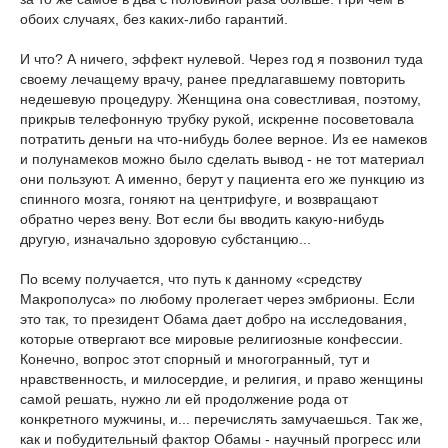
обоих случаях, без каких-либо гарантий.
И что? А ничего, эффект нулевой. Через год я позвонил туда
своему лечащему врачу, ранее предлагавшему повторить
недешевую процедуру. Женщина она совестливая, поэтому,
прикрыв телефонную трубку рукой, искренне посоветовала
потратить деньги на что-нибудь более верное. Из ее намеков
и полунамеков можно было сделать вывод - не тот материал
они пользуют. А именно, берут у пациента его же пункцию из
спинного мозга, гоняют на центрифуге, и возвращают
обратно через вену. Вот если бы вводить какую-нибудь
другую, изначально здоровую субстанцию...
По всему получается, что путь к данному «средству
Макрополуса» по любому пролегает через эмбрионы. Если
это так, то президент Обама дает добро на исследования,
которые отвергают все мировые религиозные конфессии.
Конечно, вопрос этот спорный и многогранный, тут и
нравственность, и милосердие, и религия, и право женщины
самой решать, нужно ли ей продолжение рода от
конкретного мужчины, и... перечислять замучаешься. Так же,
как и побудительный фактор Обамы - научный прогресс или