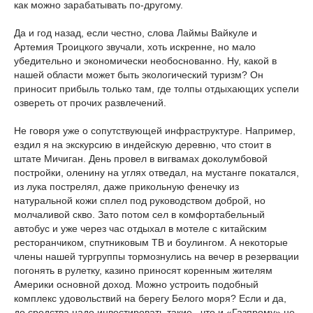
как можно зарабатывать по-другому.
Да и год назад, если честно, слова Лаймы Вайкуле и
Артемия Троицкого звучали, хоть искренне, но мало
убедительно и экономически необоснованно. Ну, какой в
нашей области может быть экологический туризм? Он
приносит прибыль только там, где толпы отдыхающих успели
озвереть от прочих развлечений.
Не говоря уже о сопутствующей инфраструктуре. Например,
ездил я на экскурсию в индейскую деревню, что стоит в
штате Мичиган. День провел в вигвамах доколумбовой
постройки, оленину на углях отведал, на мустанге покатался,
из лука пострелял, даже прикольную фенечку из
натуральной кожи сплел под руководством доброй, но
молчаливой скво. Зато потом сел в комфортабельный
автобус и уже через час отдыхал в мотеле с китайским
ресторанчиком, спутниковым ТВ и боулингом. А некоторые
члены нашей тургруппы тормознулись на вечер в резервации
погонять в рулетку, казино приносят коренным жителям
Америки основной доход. Можно устроить подобный
комплекс удовольствий на берегу Белого моря? Если и да,
до средства надо инвестировать такие, что и «Газпрому» не