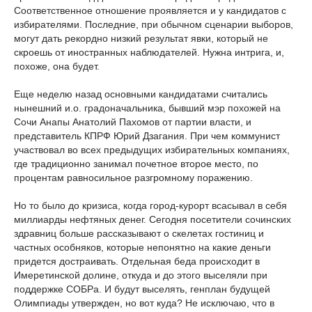
Соответственное отношение проявляется и у кандидатов с
избирателями. Последние, при обычном сценарии выборов,
могут дать рекордно низкий результат явки, который не
скроешь от иностранных наблюдателей. Нужна интрига, и,
похоже, она будет.
Еще неделю назад основными кандидатами считались
нынешний и.о. градоначальника, бывший мэр похожей на
Сочи Анапы Анатолий Пахомов от партии власти, и
представитель КПРФ Юрий Дзагания. При чем коммунист
участвовал во всех предыдущих избирательных компаниях,
где традиционно занимал почетное второе место, по
процентам равносильное разгромному поражению.
Но то было до кризиса, когда город-курорт всасывал в себя
миллиарды нефтяных денег. Сегодня посетители сочинских
здравниц больше рассказывают о скелетах гостиниц и
частных особняков, которые непонятно на какие деньги
придется достраивать. Отдельная беда происходит в
Имеретинской долине, откуда и до этого выселяли при
поддержке СОБРа. И будут выселять, генплан будущей
Олимпиады утвержден, но вот куда? Не исключаю, что в