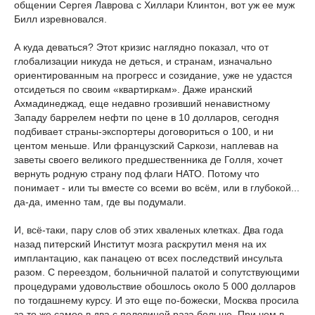
общении Сергея Лаврова с Хиллари Клинтон, вот уж ее муж
Билл изревновался.
А куда деваться? Этот кризис наглядно показал, что от
глобализации никуда не деться, и странам, изначально
ориентированным на прогресс и созидание, уже не удастся
отсидеться по своим «квартиркам». Даже иранский
Ахмадинеджад, еще недавно грозивший ненавистному
Западу баррелем нефти по цене в 10 долларов, сегодня
подбивает страны-экспортеры договориться о 100, и ни
центом меньше. Или французский Саркози, наплевав на
заветы своего великого предшественника де Голля, хочет
вернуть родную страну под флаги НАТО. Потому что
понимает - или ты вместе со всеми во всём, или в глубокой...
да-да, именно там, где вы подумали.
И, всё-таки, пару слов об этих хваленых клетках. Два года
назад питерский Институт мозга раскрутил меня на их
имплантацию, как панацею от всех последствий инсульта
разом. С переездом, больничной палатой и сопутствующими
процедурами удовольствие обошлось около 5 000 долларов
по тогдашнему курсу. И это еще по-божески, Москва просила
за то же самое в два с половиной раза больше. При чем в