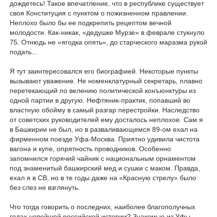
дождетесь! Такое впечатление, что в республике существует
своя Конституция с пунктом о пожизненном правлении.
Неплохо было бы ее подкрепить рецептом вечной
молодости. Как-никак, «дедушке Мурзе» в феврале стукнуло
75. Отнюдь не «ягодка опять», до старческого маразма рукой
подать...
Я тут заинтересовался его биографией. Некоторые пункты
вызывают уважение. Не номенклатурный секретарь, плавно
перетекающий по велению политической конъюнктуры из
одной партии в другую. Нефтяник-практик, попавший во
властную обойму в самый разгар перестройки. Наследство
от советских руководителей ему досталось неплохое. Сам я
в Башкирии не был, но в разваливающемся 89-ом ехал на
фирменном поезде Уфа-Москва. Приятно удивила чистота
вагона и купе, опрятность проводников. Особенно
запомнился горячий чайник с национальным орнаментом
под знаменитый башкирский мед и сушки с маком. Правда,
ехал я в СВ, но в те годы даже на «Красную стрелу» было
без слез не взглянуть.
Что тогда говорить о последних, наиболее благополучных
годах новейшей российской истории? Знакомые из Уфы