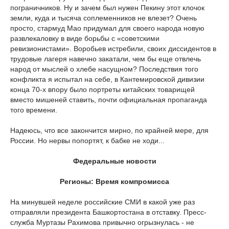
пограничников. Ну и зачем был нужен Пекину этот клочок
земли, куда и тысяча соплеменников не влезет? Очень
просто, стармуд Мао придумал для своего народа новую
развлекаловку в виде борьбы с «советскими
ревизионистами». Воробьев истребили, своих диссидентов в
трудовые лагеря навечно закатали, чем бы еще отвлечь
народ от мыслей о хлебе насущном? Последствия того
конфликта я испытал на себе, в Кантемировской дивизии
конца 70-х впору было портреты китайских товарищей
вместо мишеней ставить, почти официальная пропаганда
того времени.
Надеюсь, что все закончится мирно, по крайней мере, для
России. Но нервы попортят, к бабке не ходи...
Федеральные новости
Регионы: Время компромисса
На минувшей неделе российские СМИ в какой уже раз
отправляли президента Башкортостана в отставку. Пресс-
служба Муртазы Рахимова привычно огрызнулась - не