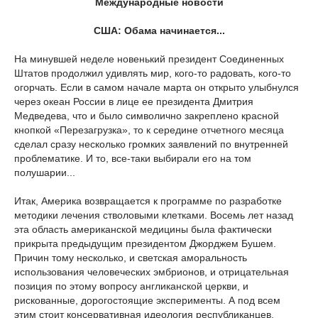
Международные новости
США: Обама начинается...
На минувшей неделе новенький президент Соединенных
Штатов продолжил удивлять мир, кого-то радовать, кого-то
огорчать. Если в самом начале марта он открыто улыбнулся
через океан России в лице ее президента Дмитрия
Медведева, что и было символично закреплено красной
кнопкой «Перезагрузка», то к середине отчетного месяца
сделал сразу несколько громких заявлений по внутренней
проблематике. И то, все-таки выбирали его на том
полушарии...
Итак, Америка возвращается к программе по разработке
методики лечения стволовыми клетками. Восемь лет назад
эта область американской медицины была фактически
прикрыта предыдущим президентом Джорджем Бушем.
Причин тому несколько, и светская аморальность
использования человеческих эмбрионов, и отрицательная
позиция по этому вопросу англиканской церкви, и
рискованные, дорогостоящие эксперименты. А под всем
этим стоит консервативная идеология республиканцев,