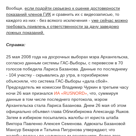
Вообще,
если подойти серьезно к оценке достоверности
показаний членов ГИК
и сравнить их с видеозаписью, то
каждого из них - без всякого исключения -
уже сейчас можно
требовать привлечь к ответственности за дачу заведомо
ложных показаний.
Справка:
25 мая 2008 года на досрочных выборах мэра Архангельска,
согласно данным системы ГАС-Выборы, с перевесом в 70
голосов победила Лариса Базанова. Данные по последнему
- 104 участку - скрывались до утра, в горизбиркоме
объясняли, что система ГАС-Выборы «дала сбой».
Председатель же комиссии Владимир Чуркин в третьем часу
ночи 26 мая признался
ИА «RUSNORD»
, что, суммируя
данные в том числе последнего протокола, мэром
Архангельска стала Лариса Базанова. Днем 26 мая об этом
официально объявил глава Облизбиркома Александр Яшков.
Затем в избирком посыпались жалобы от юриста штаба
Виктора Павленко Алексея Семенова. Адвокаты Базановой
Мансур Бекаров и Татьяна Пигурнова утверждают, что
жалобы поданы по надуманным основаниям, более того -