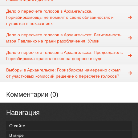
Дело о пересчете голосов в Архангельске.
Горизбиркомовцы не помнят о своих обязанностях и
путаются в показаниях
Дело о пересчете голосов в Архангельске: Легитимность
мэра Павленко на грани разоблачения. Улики
Дело о пересчете голосов в Архангельске. Председатель
Горизбиркома «раскололся» на допросе в суде
Выборы в Архангельске: Горизбирком намеренно скрыл
от участковых комиссий решение о пересчете голосов?
Комментарии (0)
Навигация
О сайте
В мире