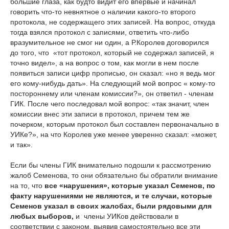
большие глаза, как будто видит его впервые и начинал
говорить что-то невнятное о наличии какого-то второго
протокола, не содержащего этих записей. На вопрос, откуда
тогда взялся протокол с записями, ответить что-либо
вразумительное не смог ни один, а Р.Королев договорился
до того, что «тот протокол, который не содержал записей, я
точно видел», а на вопрос о том, как могли в нем после
появиться записи цифр прописью, он сказал: «но я ведь мог
его кому-нибудь дать». На следующий мой вопрос « кому-то
постороннему или членам комиссии?», он ответил - членам
ГИК. После чего последовал мой вопрос: «так значит, член
комиссии внес эти записи в протокол, причем тем же
почерком, которым протокол был составлен первоначально в
УИКе?», на что Королев уже менее уверенно сказал: «может,
и так».
Если бы члены ГИК внимательно подошли к рассмотрению
жалоб Семенова, то они обязательно бы обратили внимание
на то, что
все «нарушения», которые указал Семенов, по
факту нарушениями не являются, и те случаи, которые
Семенов указал в своих жалобах, были рядовыми для
любых выборов,
и члены УИКов действовали в
соответствии с законом, выявив самостоятельно все эти