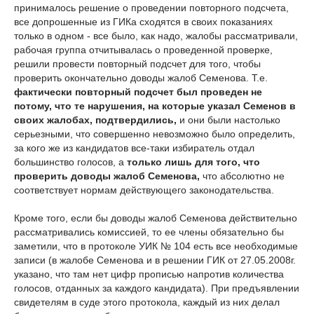
принималось решение о проведении повторного подсчета,
все допрошенные из ГИКа сходятся в своих показаниях
только в одном - все было, как надо, жалобы рассматривали,
рабочая группа отчитывалась о проведенной проверке,
решили провести повторный подсчет для того, чтобы
проверить окончательно доводы жалоб Семенова. Т.е.
фактически повторный подсчет был проведен не
потому, что те нарушения, на которые указал Семенов в
своих жалобах, подтвердились,
и они были настолько
серьезными, что совершенно невозможно было определить,
за кого же из кандидатов все-таки избиратель отдал
большинство голосов, а
только лишь для того, что
проверить доводы жалоб Семенова,
что абсолютно не
соответствует нормам действующего законодательства.
Кроме того, если бы доводы жалоб Семенова действительно
рассматривались комиссией, то ее члены обязательно бы
заметили, что в протоколе УИК № 104 есть все необходимые
записи (в жалобе Семенова и в решении ГИК от 27.05.2008г.
указано, что там нет цифр прописью напротив количества
голосов, отданных за каждого кандидата). При предъявлении
свидетелям в суде этого протокола, каждый из них делал