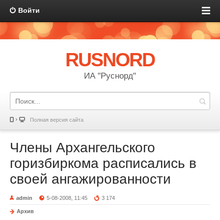
Войти
RUSNORD
ИА "Руснорд"
Полная версия сайта
Члены Архангельского
горизбиркома расписались в
своей ангажированности
admin
5-08-2008, 11:45
3 174
Архив