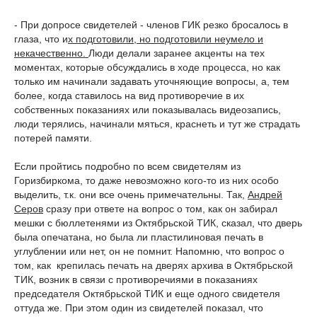
- При допросе свидетелей - членов ГИК резко бросалось в
глаза, что и
х подготовили, но подготовили неумело и
некачественно.
Люди делали заранее акценты на тех
моментах, которые обсуждались в ходе процесса, но как
только им начинали задавать уточняющие вопросы, а, тем
более, когда ставилось на вид противоречие в их
собственных показаниях или показывалась видеозапись,
люди терялись, начинали мяться, краснеть и тут же страдать
потерей памяти.
Если пройтись подробно по всем свидетелям из
Горизбиркома, то даже невозможно кого-то из них особо
выделить, т.к. они все очень примечательны. Так,
Андрей
Серов
сразу при ответе на вопрос о том, как он забирал
мешки с бюллетенями из Октябрьской ТИК, сказал, что дверь
была опечатана, но была ли пластилиновая печать в
углублении или нет, он не помнит. Напомню, что вопрос о
том, как крепилась печать на дверях архива в Октябрьской
ТИК, возник в связи с противоречиями в показаниях
председателя Октябрьской ТИК и еще одного свидетеля
оттуда же. При этом один из свидетелей показал, что