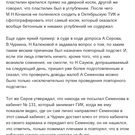
пластилин крепился прямо на дверной косяк, другой же
говорил, что пластилин был в углублении. После чего
М.Н.Кочанов не поленился сходить в Октябрьскую ТИК и
сфотографировать этот самый косяк, который оказался
вообще бетонным и никаких углублений не содержал.
Еще один яркий пример: в суде в ходе допроса А.Серова,
В.Чуркина, Н.Катюковой я задавала вопрос о том, по каким
таким веским причинам был назначен повторный подсчет. И,
если эти лица ответить ничего, кроме того, что у них
возникли сомнения, не смогли, то Н.Сауков, допрашиваемый
на следующий день, пришел уже более подготовленным и
сказал, что проверить доводы жалоб А.Семенова можно
было только «исключительно путем проведения повторного
подсчета».
Тот же Серов утверждал, что никогда не посылал Семенова в
кабинет № 131, который занимает ГИК, когда же ему
показали видео, где он сам лично направляет Семенова в
этот самый кабинет, а Чуркин достает ключ от этого кабинета
из своего кармана и передает его Семенову, он не нашелся,
что ответить, только пожимал плечами и повторял, что в этом
кабинете ничего ценного никогда не было.