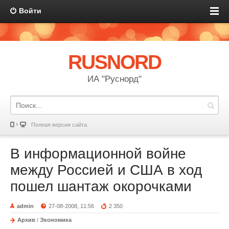
Войти
RUSNORD
ИА "Руснорд"
Полная версия сайта
В информационной войне
между Россией и США в ход
пошел шантаж окорочками
admin
27-08-2008, 11:56
2 350
Архив
/
Экономика