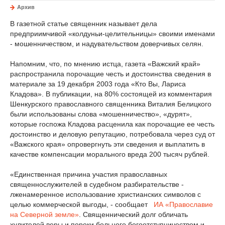
Архив
В газетной статье священник называет дела
предприимчивой «колдуньи-целительницы» своими именами
- мошенничеством, и надувательством доверчивых селян.
Напомним, что, по мнению истца, газета «Важский край»
распространила порочащие честь и достоинства сведения в
материале за 19 декабря 2003 года «Кто Вы, Лариса
Кладова». В публикации, на 80% состоящей из комментария
Шенкурского православного священника Виталия Белицкого
были использованы слова «мошенничество», «дурят»,
которые госпожа Кладова расценила как порочащие ее честь
достоинство и деловую репутацию, потребовала через суд от
«Важского края» опровергнуть эти сведения и выплатить в
качестве компенсации морального вреда 200 тысяч рублей.
«Единственная причина участия православных
священнослужителей в судебном разбирательстве -
лженамеренное использование христианских символов с
целью коммерческой выгоды, - сообщает
ИА «Православие
на Северной земле»
. Священнический долг обличать
хулителей веры и пороки больного богоотступничеством и