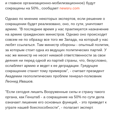
и главное организационно-мобилизационное) будут
сокращены на 50%., сообщает
newsru.com
Однако по мнению некоторых экспертов, если решение о
сокращении будет реализовано, оно, по сути, уничтожит
армию. "В последнее время у нас практикуется назначение
на армию гражданских министров. Однако оно происходит
совсем не по образцу все того же Запада, на который у нас
любят ссылаться. Там министр обороны - опытный политик,
за которым стоит одна из ведущих политических партий. У
нас же министр не несет никакой ответственности за свои
деяния ни перед одной из партий страны, что, безусловно,
ослабляет армию и ведет к ее деградации. Грядущее
сокращение станет тому примером", - считает президент
Академии геополитических проблем генерал-полковник
Леонид Ивашов.
"Если сегодня лишить Вооруженные силы и страну такого
органа, как Генштаб - а сокращение на 50% по сути дела
означает лишение его основных функций, - это приведет к
утрате нашей боеспособности", - полагает эксперт.