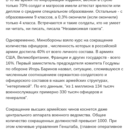
только 70% солдат и матросов имели аттестат зрелости или
диплом о среднем специальном образовании. Остальные - с
образованием 9 классов, а 0,3% окончили (если окончили)
только 4 класса. Встречаются и такие солдаты, кто не умеет
ни читать, ни писать, писала "Независимая газета".
Одновременно, Минобороны взяло курс на сокращение
количества офицеров , численность которых в российской
армии достигла 40% от всего личного состава. В армиях
США, Великобритании, Франции и других государств - всего
16%. Первый заместитель председателя комитета Госдумы
по обороне Игорь Баринов назвал, ситуацию, сложившуюся с
численным соотношением сержантско-солдатского и
офицерского составов в наших армейских структурах,
"нетерпимой". По его данным, "из 1 миллиона 134 тысяч
военнослужащих примерно 330 тысяч офицеров и
генералов".
Сокращение высших армейских чинов коснется даже
центрального аппарата военного ведомства. Общее
количество сокращенных должностей превысит 1000. При
этом ключевые управления Генштаба, (главное оперативное