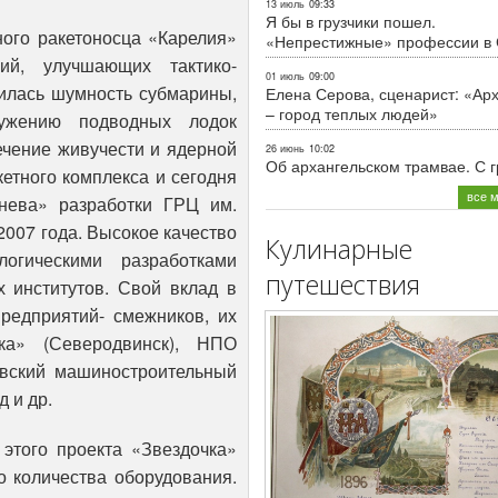
13 июль
09:33
Я бы в грузчики пошел.
ого ракетоносца «Карелия»
«Непрестижные» профессии в
й, улучшающих тактико-
01 июль
09:00
илась шумность субмарины,
Елена Серова, сценарист: «Ар
– город теплых людей»
ужению подводных лодок
ечение живучести и ядерной
26 июнь
10:02
Об архангельском трамвае. С 
етного комплекса и сегодня
все 
ева» разработки ГРЦ им.
007 года. Высокое качество
Кулинарные
логическими разработками
путешествия
 институтов. Свой вклад в
редприятий- смежников, их
а» (Северодвинск), НПО
евский машиностроительный
 и др.
этого проекта «Звездочка»
о количества оборудования.