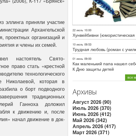
Тула» (2006), К-117 «Брянск»
з эллинга приняли участие
министрации Архангельской
22 июль
10:00
Хунвейбивни (юмористическая 
я, проектных организаций и
риятия и члены их семей.
10 июль
09:53
Трудная любовь (роман с учил
вел настоятель Свято-
01 июнь
09:00
Как маленький папа нашел себе
тное право стать «крестной
К Дню защиты детей
оводителю технологического
все 
е Николаевой, которая в
разбила о борт подводного
Архивы
завершения традиционных
Август 2026 (90)
алерий Ганноха доложил
Июль 2026 (370)
рабля к движению и, после
Июнь 2026 (412)
ия» начал движение в док-
Май 2026 (342)
Апрель 2026 (417)
Март 2026 (371)