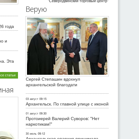
"Северодвинский торговый центр"
Верую
26 года
но и
на. Эта
все статьи
Сергей Степашин вдохнул
архангельской благодати
иная
03 август
09:15
Архангельск. По главной улице с иконой
01 август
09:30
Протоиерей Валерий Суворов: "Нет
наркотикам!"
30 июль
09:12
Архангельская епархия принимала