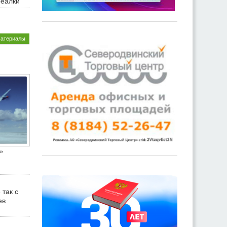
реалки
материалы
»
 так с
ев