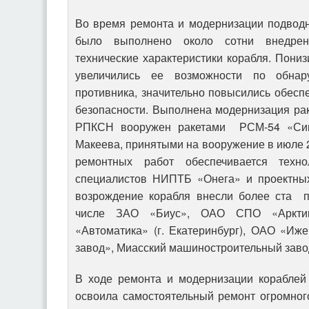
Во время ремонта и модернизации подводн
было выполнено около сотни внедрени
технические характеристики корабля.
Пониз
увеличились ее возможности по обнар
противника, значительно повысились обесп
безопасности. Выполнена модернизация рак
РПКСН вооружен ракетами РСМ-54 «Син
Макеева, принятыми на вооружение в июле 2
ремонтных работ обеспечивается техно
специалистов НИПТБ «Онега» и проектных
возрождение корабля внесли более ста п
числе ЗАО «Биус», ОАО СПО «Арктик
«Автоматика» (г. Екатеринбург), ОАО «Иж
завод», Миасский машиностроительный завод
В ходе ремонта и модернизации кораблей 
освоила самостоятельный ремонт огромног