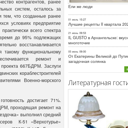
ество контрагентов, ранее
Ели же люди
ьных систем, осталось за
и тем, что созданные ранее
01 июль
15:27
хся условиях предприятие
Лучшие рецепты II квартала 20
практически всего спектра
21 июнь
09:53
 время до 95% подлежащих
IL GUSTO в Архангельске: вкус
многоточие
ятельно восстанавливается
я такому функциональному
05 июнь
09:00
От Екатерины Великой до Пути
еспечивается ремонт и
загадочная солянка
в проекта 667БДРМ. Заслуги
двинских кораблестроителей
вителями Военно-морского
Литературная гост
готовность достигает 71%.
БДРМ, проходящая ремонт на
вездочка» выполнил средний
йсеров К-51 «Верхотурье»