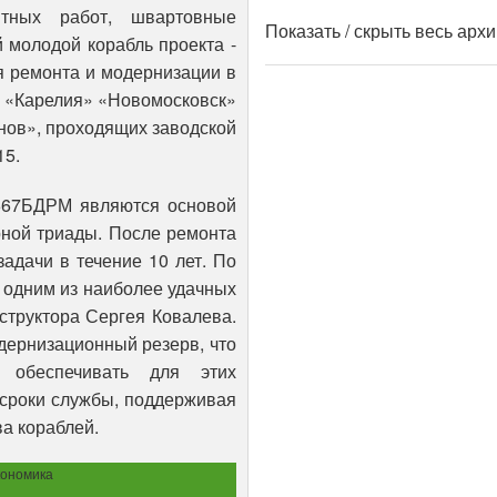
тных работ, швартовные
Показать / скрыть весь арх
 молодой корабль проекта -
я ремонта и модернизации в
Л «Карелия» «Новомосковск»
нов», проходящих заводской
15.
667БДРМ являются основой
рной триады. После ремонта
адачи в течение 10 лет. По
я одним из наиболее удачных
труктора Сергея Ковалева.
дернизационный резерв, что
 обеспечивать для этих
 сроки службы, поддерживая
а кораблей.
ономика