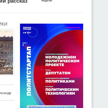
ий рассказ
неделю
ики
ександр