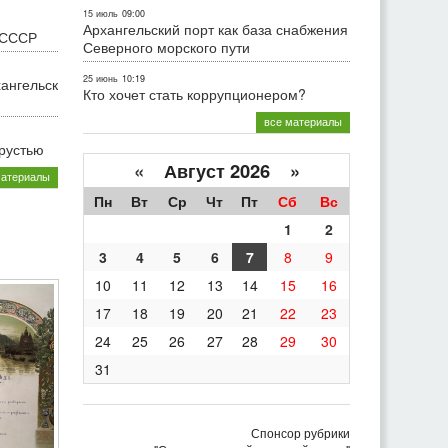
15 июль
09:00
Архангельский порт как база снабжения
 СССР
Северного морского пути
25 июнь
10:19
хангельск
Кто хочет стать коррупционером?
все материалы
грустью
«
Август 2026 »
материалы
Пн
Вт
Ср
Чт
Пт
Сб
Вс
1
2
3
4
5
6
7
8
9
10
11
12
13
14
15
16
17
18
19
20
21
22
23
24
25
26
27
28
29
30
31
Спонсор рубрики