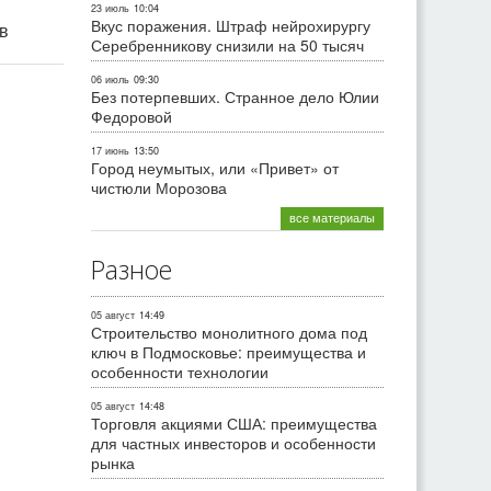
23 июль
10:04
Вкус поражения. Штраф нейрохирургу
ив
Серебренникову снизили на 50 тысяч
06 июль
09:30
Без потерпевших. Странное дело Юлии
Федоровой
17 июнь
13:50
Город неумытых, или «Привет» от
чистюли Морозова
все материалы
Разное
05 август
14:49
Строительство монолитного дома под
ключ в Подмосковье: преимущества и
особенности технологии
05 август
14:48
Торговля акциями США: преимущества
для частных инвесторов и особенности
рынка