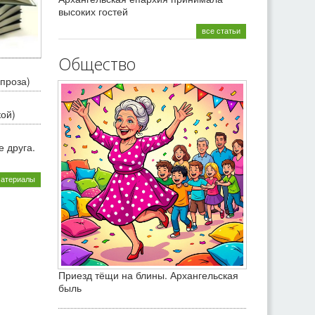
высоких гостей
все статьи
Общество
проза)
кой)
 друга.
материалы
Приезд тёщи на блины. Архангельская
быль