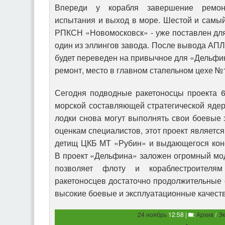
Впереди у корабля завершение ремон
испытания и выход в море. Шестой и самый
РПКСН «Новомосковск» - уже поставлен дл
один из эллингов завода. После вывода АП
будет переведен на привычное для «Дельфи
ремонт, место в главном стапельном цехе №
Сегодня подводные ракетоносцы проекта 
морской составляющей стратегической яде
лодки снова могут выполнять свои боевые з
оценкам специалистов, этот проект являетс
детищ ЦКБ МТ «Рубин» и выдающегося конс
В проект «Дельфина» заложен огромный мо
позволяет флоту и кораблестроителям
ракетоносцев достаточно продолжительные
высокие боевые и эксплуатационные качеств
24 ноябрь
12:58 |
:
Архив
/
Эк