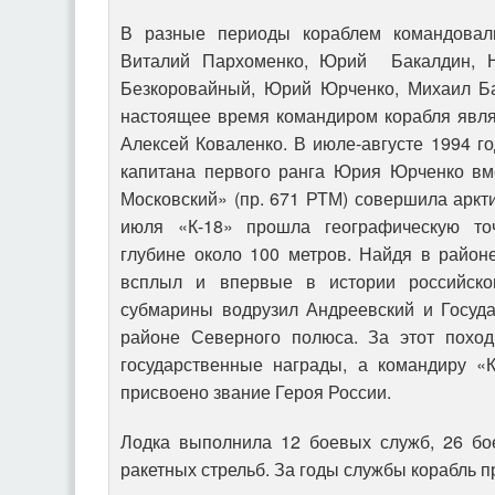
В разные периоды кораблем командовал
Виталий Пархоменко, Юрий Бакалдин, Н
Безкоровайный, Юрий Юрченко, Михаил Ба
настоящее время командиром корабля явля
Алексей Коваленко. В июле-августе 1994 г
капитана первого ранга Юрия Юрченко вм
Московский» (пр. 671 РТМ) совершила аркти
июля «К-18» прошла географическую то
глубине около 100 метров. Найдя в район
всплыл и впервые в истории российско
субмарины водрузил Андреевский и Госуд
районе Северного полюса. За этот поход
государственные награды, а командиру 
присвоено звание Героя России.
Лодка выполнила 12 боевых служб, 26 бо
ракетных стрельб. За годы службы корабль 