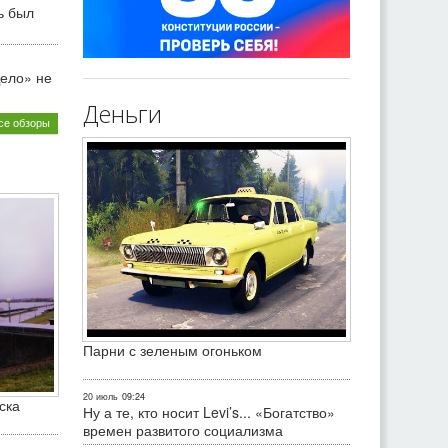
ь был
ело» не
Деньги
се обзоры
Парни с зеленым огоньком
20 июль
09:24
ска
Ну а те, кто носит Levi’s... «Богатство»
времен развитого социализма