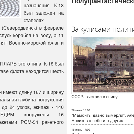
Полуфантастическ
назначения К-18
был заложен на
стапелях
(Северодвинск) в феврале
За кулисами полит
спуск корабля на воду, а 11
днят Военно-морской флаг и
 ПЛАРБ этого типа. К-18 был
таве флота находится шесть
и имеют длину 167 и ширину
СССР: выстрел в спину
мальная глубина погружения
 до 24 узлов, экипаж - 140
29 июнь
10:00
67БДРМ вооружены 16
"Мамонты давно вымерли". Ал
Новиков о себе и о других
акетами РСМ-54 ракетного
16 июнь
17:00