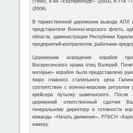
(1999), К-84 «Екатеринбург» (2003), К-114 «
(2008).
В торжественной церемонии вывода АПЛ и
представители Военно-морского флота, ад
области, администрации Республики Карели
предприятий-контрагентов, работники предп
Церемонию освящения корабля про
Воскресенского храма отец Валерий. Поче
матерью» корабля было предоставлено рук
бюро главного стапельного цеха Галин
соответствии с военно-морским ритуалом 
крейсера бутылку шампанского. После 
церемоний ответственный сдатчик В
генеральному директору о готовности ко
команды «Начать движение», РПКСН «Карел
камеру.