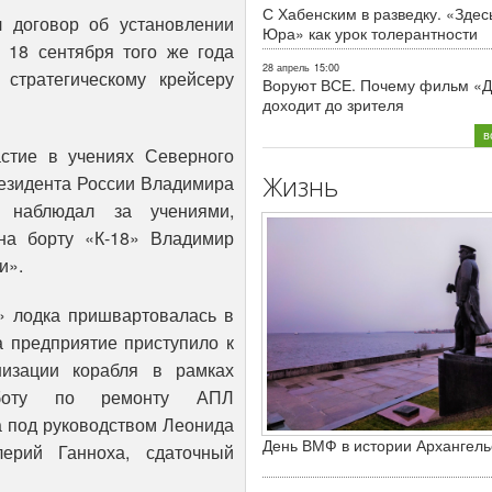
С Хабенским в разведку. «Здес
 договор об установлении
Юра» как урок толерантности
 18 сентября того же года
28 апрель
15:00
стратегическому крейсеру
Воруют ВСЕ. Почему фильм «Д
доходит до зрителя
в
астие в учениях Северного
Жизнь
езидента России Владимира
 наблюдал за учениями,
на борту «К-18» Владимир
и».
» лодка пришвартовалась в
да предприятие приступило к
изации корабля в рамках
работу по ремонту АПЛ
а под руководством Леонида
День ВМФ в истории Архангель
лерий Ганноха, сдаточный