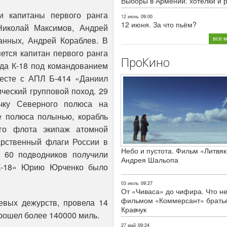
Выборы в Армении: хотелки и 
и капитаны первого ранга
12 июнь
09:00
12 июня. За что пьём?
иколай Максимов, Андрей
все 
нных, Андрей Кораблев. В
ется капитан первого ранга
ПроКино
ода К-18 под командованием
есте с АПЛ Б-414 «Даниил
ческий групповой поход. 29
чку Северного полюса на
е полюса полынью, корабль
го флота экипаж атомной
арственный флаги России в
Небо и пустота. Фильм «Литвяк
 60 подводников получили
Андрея Шальопа
«К-18» Юрию Юрченко было
03 июль
09:27
От «Чиваса» до чифира. Что не
фильмом «Коммерсант» брать
евых дежурств, провела 14
Кравчук
прошел более 140000 миль.
27 май
09:24