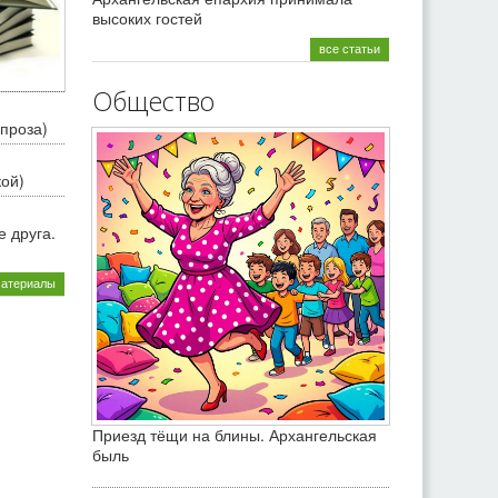
высоких гостей
все статьи
Общество
проза)
кой)
 друга.
материалы
Приезд тёщи на блины. Архангельская
быль