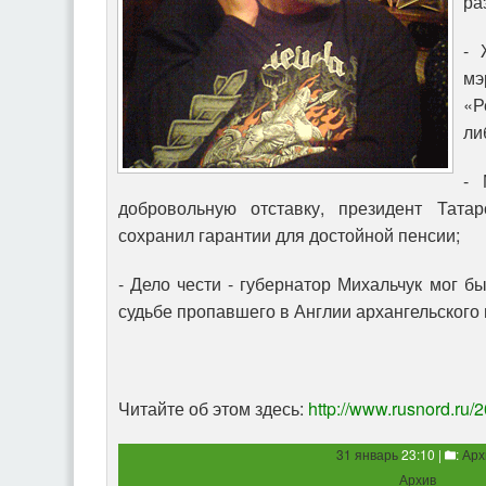
ра
- 
мэ
«Р
ли
- 
добровольную отставку, президент Тат
сохранил гарантии для достойной пенсии;
- Дело чести - губернатор Михальчук мог 
судьбе пропавшего в Англии архангельского
Читайте об этом здесь:
http://www.rusnord.ru/
31 январь
23:10 |
:
Арх
Архив