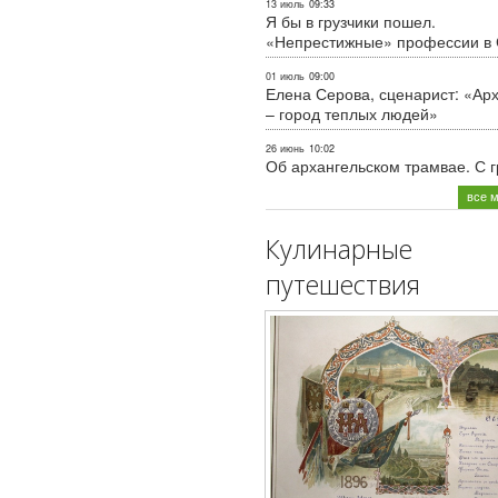
13 июль
09:33
Я бы в грузчики пошел.
«Непрестижные» профессии в
01 июль
09:00
Елена Серова, сценарист: «Ар
– город теплых людей»
26 июнь
10:02
Об архангельском трамвае. С 
все 
Кулинарные
путешествия