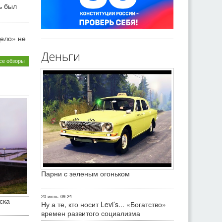
ь был
ело» не
Деньги
се обзоры
Парни с зеленым огоньком
20 июль
09:24
ска
Ну а те, кто носит Levi’s... «Богатство»
времен развитого социализма