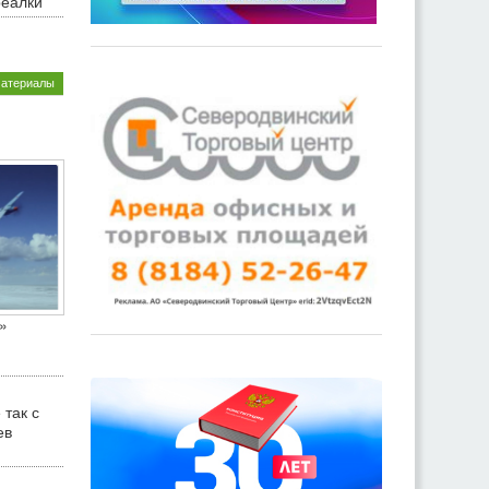
реалки
материалы
»
 так с
ев