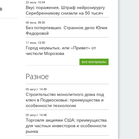
23 июль
10:04
Вкус поражения. Штраф нейрохирургу
ив
Серебренникову снизили на 50 тысяч
06 июль
09:30
Без потерпевших. Странное дело Юлии
Федоровой
17 июнь
13:50
Город неумытых, или «Привет» от
чистюли Морозова
все материалы
Разное
05 август
14:49
Строительство монолитного дома под
ключ в Подмосковье: преимущества и
особенности технологии
05 август
14:48
Торговля акциями США: преимущества
для частных инвесторов и особенности
рынка