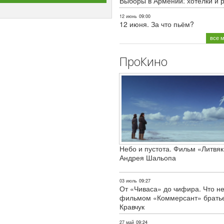
Выборы в Армении: хотелки и 
12 июнь
09:00
12 июня. За что пьём?
все 
ПроКино
Небо и пустота. Фильм «Литвяк
Андрея Шальопа
03 июль
09:27
От «Чиваса» до чифира. Что не
фильмом «Коммерсант» брать
Кравчук
27 май
09:24