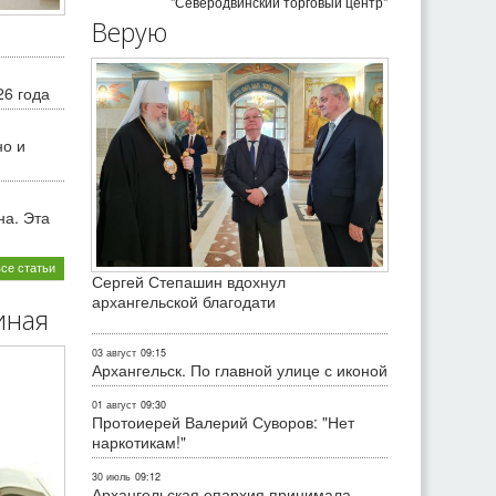
"Северодвинский торговый центр"
Верую
26 года
но и
на. Эта
все статьи
Сергей Степашин вдохнул
архангельской благодати
иная
03 август
09:15
Архангельск. По главной улице с иконой
01 август
09:30
Протоиерей Валерий Суворов: "Нет
наркотикам!"
30 июль
09:12
Архангельская епархия принимала