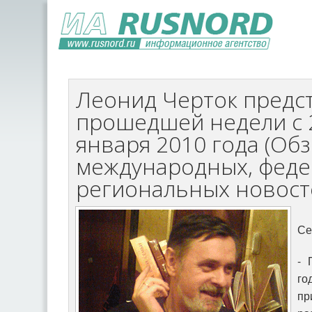
Леонид Черток предст
прошедшей недели с 
января 2010 года (Об
международных, феде
региональных новост
Се
- 
го
пр