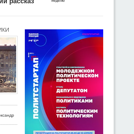
ий рассказ
неделю
ики
ександр