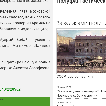
Полуфантастическ
зочарование в демократах;
Железная пята московской
рии - садоводческий поселок
За кулисами полит
ечник» проверяет Кремль на
берализм и модернизацию;
Мудрый Бабай - уходя в
арстана Минтимер Шаймиев
бы сыграть решающую роль в
 моряка Алексея Дорофеева.
СССР: выстрел в спину
29 июнь
10:00
2010/2/28902
"Мамонты давно вымерли". Ал
Новиков о себе и о других
ив
16 июнь
17:00