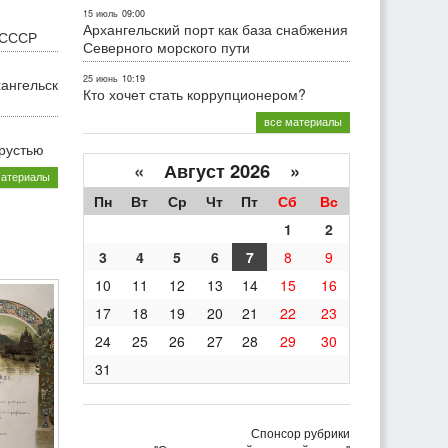
15 июль
09:00
Архангельский порт как база снабжения
 СССР
Северного морского пути
25 июнь
10:19
хангельск
Кто хочет стать коррупционером?
все материалы
грустью
«
Август 2026 »
материалы
Пн
Вт
Ср
Чт
Пт
Сб
Вс
1
2
3
4
5
6
7
8
9
10
11
12
13
14
15
16
17
18
19
20
21
22
23
24
25
26
27
28
29
30
31
Спонсор рубрики