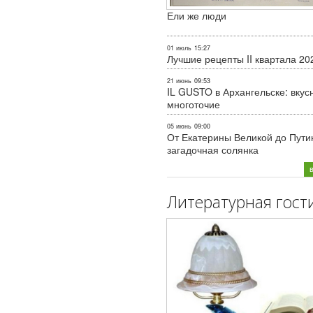
Ели же люди
01 июль
15:27
Лучшие рецепты II квартала 20
21 июнь
09:53
IL GUSTO в Архангельске: вкус
многоточие
05 июнь
09:00
От Екатерины Великой до Пути
загадочная солянка
Литературная гост