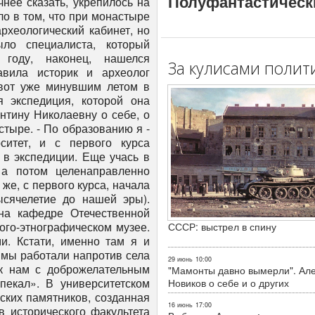
Полуфантастическ
За кулисами полит
СССР: выстрел в спину
29 июнь
10:00
"Мамонты давно вымерли". Ал
Новиков о себе и о других
16 июнь
17:00