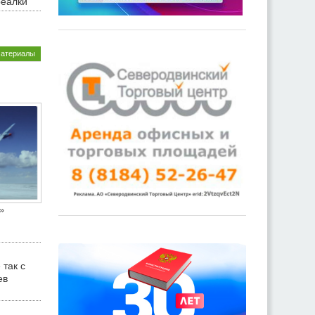
реалки
материалы
»
 так с
ев