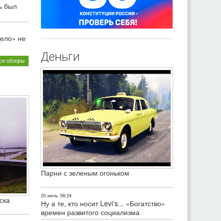
ь был
ело» не
Деньги
се обзоры
Парни с зеленым огоньком
20 июль
09:24
ска
Ну а те, кто носит Levi’s... «Богатство»
времен развитого социализма