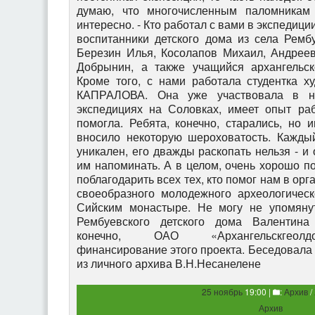
25 ноябрь
19:00 |
:
Архив
/
Архив