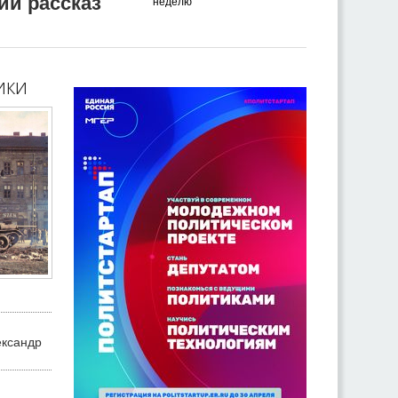
ий рассказ
неделю
ики
ександр