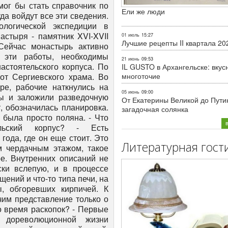
Ели же люди
01 июль
15:27
Лучшие рецепты II квартала 20
21 июнь
09:53
IL GUSTO в Архангельске: вкус
многоточие
05 июнь
09:00
От Екатерины Великой до Пути
загадочная солянка
Литературная гост