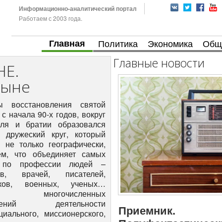
Информационно-аналитический портал
Работаем с 2003 года.
Главная
Политика
Экономика
Общ
Главные новости
НЕ.
тыне
очная дружба с коллегами из Архангельска. Прежде всего – с Анатолием Александровичем КУРАТОВЫМ, Николаем Михайловичем ТЕРЕБИХИНЫМ, Владимиром Ивановичем КАРАТАЕВЫМ. Несмотря на то, Э.А.Савельева, В.А.Семенов и их ученики создали учебный вузовский музей, его экспозиция на современном научном уровне представляет прошлое края от каменного века до начала двадцатого. Не случайно, его неоднократно посещали наши именитые иностранные коллеги, такие как Анна – Леена Сиккала, Юха Пентикяйнен, Михал Хоппал, Паула Кокконен. То, чем я начинаю заниматься теперь в монастыре, отличается от того, что я делала прежде. Сначала казалось, что можно заниматься всем сразу, а теперь не хватает ни времени, ни рук, и если появится кто-то из помощников, я буду очень рада. Работы очень много. - Валентина Николаевна, что такое церковно-археологический кабинет, какие у него задачи, чем он занимается? - Цели кабинета - как я вижу для себя - научно-исследовательские и просветительские, то есть это исследования по истории монастыря, его архитектуре, духовно – литературных памятников и представление этих результатов в форме выставок, экспозиций, популярных публикаций. Поскольку многое было утрачено монастырем после 1917 года, в том числе уникальная библиотека, ризница, огромный архив, необходимо собрать по возможности более полные сведения о том, где находятся эти бесценные для обители вещи. Например, рукописная библиотека обители рассредоточена в разных местах - в Санкт-Петербурге в Библиотеке Академии наук, в московских хранилищах. Несколько книг есть в Архангельском областном архиве, в областном краеведческом музее. - Ограничиться придется только составлением списка? А сама библиотека, не может быть возвращена монастырю? - Думаю, на сегодняшний день это невозможно по многим причинам. Конечно, необходимо, чтобы такие реликвии были в монастыре. Ведь созданы они в самом монастыре, или служили вкладом именно в Сийский монастырь и предназначались для монастырской жизни. Уникальная рукописная библиотека Сийского монастыря еще в начале XX века была передана в Архангельское древлехранилище, где над ее описанием трудился целый коллектив в течение десяти лет. В настоящее время книги находятся в центральных научных учреждениях, где для их сохранности созданы необходимые условия. В монастыре пока таких возможностей нет. С другой стороны, надо считаться с реалиями современной жизни. Рукописные книги – уникальное наследие русской культуры. Исследованием рукописных книг занимаются разные ученые - археографы, палеографы, историки и другие специалисты Москвы, Петербурга, Новосибирска, Сыктывкара, других городов России. Пока вопрос о возвращении монастырской библиотеки не стоит. Но есть другая большая мечта – создать электронную версию библиотеки и поместить ее на Интернет – сайте. Начать хотя бы с уникальных изданий, таких как вклады Патриарха Филарета, патриаршего казначея Паисия, Сийского иконописного подлинника, составленного архимандритом Никодимом. В этом случае многие могли бы познакомиться с рукописным собранием Сийского монастыря. Это очень большая и длительная работа. Над этим должны поработать многие специалисты. Втрое направление работы - это сбор сведений о монастырской ризнице, где также хранились уникальные предметы, и судьба многих из них после 1917 года неизвестна. Часть вещей находится в Москве и Санкт-Петербурге, в Архангельском областном краеведческом музее. Когда их перевозили из монастыря, то описи были составлены поверхностно. В настоящее время моя задача – найти все эти документы, если они, конечно, сохранились. Этим я уже частично занимаюсь - смотрю публикации, материалы в областном архиве, в краеведческом музее. Кроме того, у монастыря были подворья - в Москве, в Вологде, в Великом Устюге, и там наверняка отложились материалы по истории обители. Считаю необходимым исследовать и эти архивы. Вообще-то, фундаментальным итогом всех этих работ мог бы стать справочник по истории Антониево - Сийского монастыря, куда войдут все эти сведения. - Расскажите, как вы работали в археологической экспедиции в монастыре? - Архитектурный ансамбль монастыря - памятник XVI-XVII века, уникальный для Русского Севера. Сейчас монастырь активно восстанавливается, и чтобы продолжать эти работы, необходимы археологические изыскания. Начали мы с настоятельского корпуса. По описаниям значилось, что он стоял к югу от Сергиевского храма. Во время прокладывания дорожек в монастыре, рабочие наткнулись на белые каменные плиты. На этом месте мы и заложили разведочную траншею, и сразу наткнулись на фундамент, обозначилась планировка. На месте корпуса, где мы начали работать, была просто поляна. - Что прежде представлял собой настоятельский корпус? - Есть дореволюционные фотографии и фото 1933 года, где он еще стоит. Это двухэтажное каменное строение с высоким чердачным этажом, такое создается впечатление, что оно трехэтажное. Внутренних описаний не сохранилось. Мы начали работу практически вслепую, и в процессе раскопок у нас обозначилось несколько помещений и что-то типа печи, на месте которой зафиксировано много золы, обгоревших кирпичей. К сожалению, в результате раскопок мы получим представление только о фундаменте корпуса. - Что удалось найти во время раскопок? - Первые находки мало относились к прошлой, дореволюционной жизни монастыря, поскольку сначала шел современный культурный слой. Поэтому первой находкой был значок 60-70-х годов, который свидетельствовал о международных связях детей города Архангельска с Чехословакией. И уже к концу работ мы нашли монеты - это из серьезных находок. Три медных монеты: одна «деньга»1737 года, 5 копеек 1729 года, 2 копейки 1812 года. Конечно же, от долгого лежания в земле они покрыты ржавчиной и, наверное, не очень впечатляют внешне, но обязательно будут отреставрированы. Когда в монастыре появится музей, они достойно представят историю монастыря в экспозиции. Мы еще нашли обломки керосиновых ламп, слюдяных окошечек, обломки стеклянных стаканов и графина. На следующий год планируем большие работы - раскопать фундамент по всему периметру. Думаю, придется поработать все лето, есть планы пригласить на помощь студентов истфака и регионоведения ПГУ. - Ваши находки, а также те предметы, которые были найдены раньше в монастыре, будут ли где-нибудь представлены? - В скором будущем, я думаю, в самом монастыре будет представлена выставка по истории монастыря - старые фотографии, документы, в том числе и советского периода, когда здесь были дом отдыха, пионерский лагерь, а также фотографии и вещи, которые были пожертвованы в наши дни - иконы, церковная утварь. Такая выставка уже работает в Холмогорах в муниципальном музее с июня этого года. Когда в монастыре появится помещение для музея и будет организована постоянная экспозиция, то часть находок обязательно войдут в нее. Я думаю, что многочисленным паломникам и экскурсантам это будет интересно. - Кто работал с вами в экспедиции? - В раскопках участвовали воспитанники детского дома из села Рембуево Холмогорского района Березин Илья, Косолапов Михаил, Андреев Иван, Игорь Бобров, Юра Добрынин, а также учащийся архангельской школы Кричигин Костя. Кроме того, с нами работала студентка художественного лицея Анна КАПРАЛОВА. Она уже участвовала в нескольких археологических экспедициях на Соловках, имеет опыт работы, и поэтому очень мне помогла. Ребята, конечно, старались, но иногда детское любопытство вносило некоторую шероховатость. Каждый археологический объект - уникален, его дважды раскопать нельзя - и об этом приходилось иногда им напоминать. А в целом, очень хорошо поработали, я довольна. Хочу поб
Приемник.