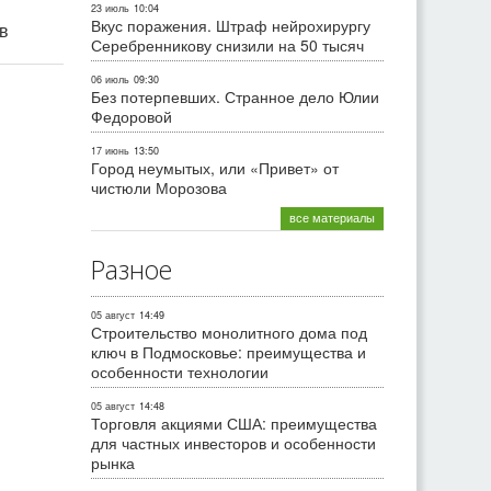
23 июль
10:04
Вкус поражения. Штраф нейрохирургу
ив
Серебренникову снизили на 50 тысяч
06 июль
09:30
Без потерпевших. Странное дело Юлии
Федоровой
17 июнь
13:50
Город неумытых, или «Привет» от
чистюли Морозова
все материалы
Разное
05 август
14:49
Строительство монолитного дома под
ключ в Подмосковье: преимущества и
особенности технологии
05 август
14:48
Торговля акциями США: преимущества
для частных инвесторов и особенности
рынка