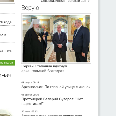
"Северодвинский торговый центр"
Верую
26 года
но и
на. Эта
все статьи
Сергей Степашин вдохнул
архангельской благодати
иная
03 август
09:15
Архангельск. По главной улице с иконой
01 август
09:30
Протоиерей Валерий Суворов: "Нет
наркотикам!"
30 июль
09:12
Архангельская епархия принимала