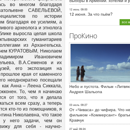
Выборы в Армении: хотелки и 
12 июнь
09:00
12 июня. За что пьём?
все 
ПроКино
Небо и пустота. Фильм «Литвяк
Андрея Шальопа
03 июль
09:27
От «Чиваса» до чифира. Что не
фильмом «Коммерсант» брать
Кравчук
27 май
09:24