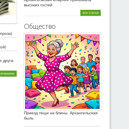
высоких гостей
все статьи
Общество
проза)
кой)
 друга.
материалы
Приезд тёщи на блины. Архангельская
быль