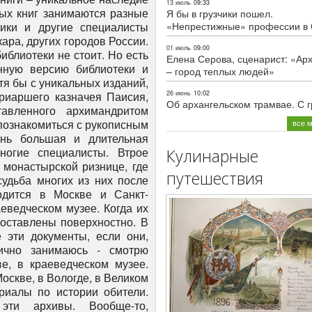
13 июль
09:33
Я бы в грузчики пошел.
«Непрестижные» профессии в
01 июль
09:00
Елена Серова, сценарист: «Ар
– город теплых людей»
26 июнь
10:02
Об архангельском трамвае. С 
все 
Кулинарные
путешествия