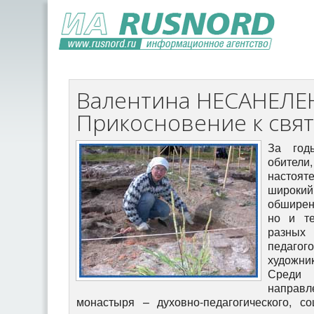
Валентина НЕСАНЕЛЕ
Прикосновение к свя
За годы восстановления святой обители, с начала 90-х годов, вокруг настоятеля и братии образовался широкий дружеский круг, который обширен не только географически, но и тем, что объединяет самых разных по профессии людей – педагогов, врачей, писателей, художников, военных, ученых…Среди многочисленных направлений деятельности монастыря – духовно-педагогического, социального, миссионерского, иконописного - в этом году появилось, а точнее сказать, укрепилось на прочном основании еще одно – научное. Дело в том, что при монастыре в начале 90-х годов был создан Церковно-археологический кабинет, но его работа велась эпизодически, не было специалиста, который занимался бы этим глубоко. В этом году, наконец, нашелся профессионал, – работу Кабинета возглавила историк и археолог Валентина Николаевна НЕСАНЕЛЕНЕ. И вот уже минувшим летом в обители работала первая археологическая экспедиция, которой она руководила. Мы попросили рассказать Валентину Николаевну о себе, о Кабинете и археологических работах в монастыре. - По образованию я - историк, окончила Сыктывкарский университет, и с первого курса специализировалась по археологии, ездила в экспедиции. Еще учась в школе, я попала в первую экспедицию, а потом целенаправленно поступила на исторический факультет. Сразу же, с первого курса, начала заниматься эпохой ранней бронзы (III-II тысячелетие до нашей эры). После окончания университета работала на кафедре Отечественной истории, а затем в университетском археолого-этнографическом музее. Мы проводили раскопки в Республике Коми. Кстати, именно там я и познакомилась с отцом Трифоном. Один год мы работали напротив села Иб, где служил батюшка, и он относился к нам с доброжелательным вниманием, помогал и даже немножко «опекал». В университетском музее очень богатая коллекция археологических памятников, созданная в ходе исследовательских работ археологов исторического факультета СГУ. Нужно отметить, что она появилась во многом благодаря замечательному археологу Элеоноре Анатольевне САВЕЛЬЕВОЙ, одному из лучших современных специалистов по истории средневекового Северо - Востока. Во многом благодаря ее усилиям, а также подвижнической деятельности талантливого археолога и этнолога Виктора Анатольевича СЕМЕНОВА в республике выросла целая школа прекрасных исследователей. Кстати, сыктывкарских гуманитариев связывает давняя и пр