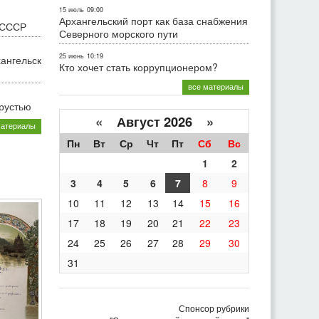
15 июль
09:00
Архангельский порт как база снабжения
 СССР
Северного морского пути
25 июнь
10:19
хангельск
Кто хочет стать коррупционером?
все материалы
грустью
«
Август 2026 »
материалы
Пн
Вт
Ср
Чт
Пт
Сб
Вс
1
2
3
4
5
6
7
8
9
10
11
12
13
14
15
16
17
18
19
20
21
22
23
24
25
26
27
28
29
30
31
Спонсор рубрики