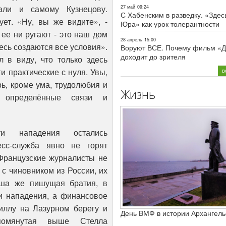
али и самому Кузнецову.
27 май
09:24
С Хабенским в разведку. «Здес
ует. «Ну, вы же видите», -
Юра» как урок толерантности
 ее ни ругают - это наш дом
28 апрель
15:00
есь создаются все условия».
Воруют ВСЕ. Почему фильм «Д
доходит до зрителя
л в виду, что только здесь
в
 практические с нуля. Увы,
рь, кроме ума, трудолюбия и
Жизнь
ь определённые связи и
ти нападения остались
сс-служба явно не горят
Французские журналисты не
с чиновником из России, их
аша же пишущая братия, в
ли нападения, а финансовое
виллу на Лазурном берегу и
День ВМФ в истории Архангель
упомянутая выше Стелла