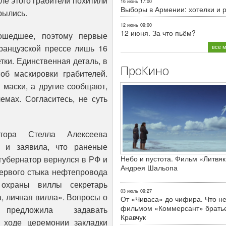
сле этого грабители похитили
16 июнь
17:00
Выборы в Армении: хотелки и 
рылись.
12 июнь
09:00
12 июня. За что пьём?
ошедшее, поэтому первые
все 
ранцузской прессе лишь 16
тки. Единственная деталь, в
ПроКино
об маскировки грабителей.
 маски, а другие сообщают,
емах. Согласитесь, не суть
натора Стелла Алексеева
 и заявила, что раненые
Небо и пустота. Фильм «Литвяк
 губернатор вернулся в РФ и
Андрея Шальопа
первого стыка нефтепровода
 охраны виллы секретарь
03 июль
09:27
ла, личная вилла». Вопросы о
От «Чиваса» до чифира. Что не
фильмом «Коммерсант» брать
предложила задавать
Кравчук
 ходе церемонии закладки