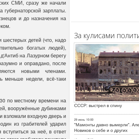
ских СМИ, сразу же начали
а губернаторской зарплаты.
узнецов и до назначения на
ком.
За кулисами полит
 шестерых детей (что, надо
твительно богатых людей),
 д'Антиб на Лазурном берегу
разумно и оправдано, после
ляются новыми членами.
ь меньше недели, всё-таки
:30 по местному времени на
СССР: выстрел в спину
лей, вооружённые дубинками
и взломали входную дверь и
29 июнь
10:00
 один из грабителей ударил
"Мамонты давно вымерли". Ал
Новиков о себе и о других
 вступиться за неё, в ответ