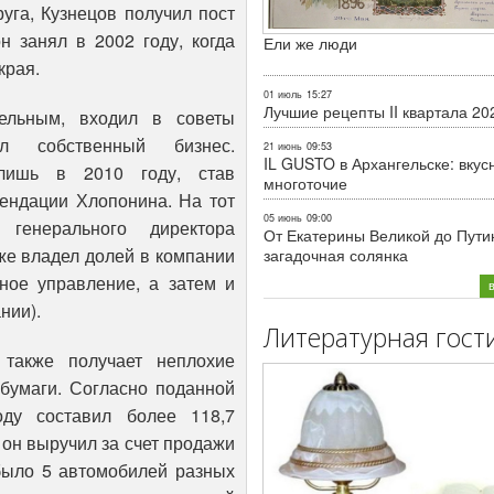
уга, Кузнецов получил пост
н занял в 2002 году, когда
Ели же люди
края.
01 июль
15:27
Лучшие рецепты II квартала 20
тельным, входил в советы
л собственный бизнес.
21 июнь
09:53
IL GUSTO в Архангельске: вкус
лишь в 2010 году, став
многоточие
мендации Хлопонина. На тот
05 июнь
09:00
генерального директора
От Екатерины Великой до Пути
же владел долей в компании
загадочная солянка
ное управление, а затем и
нии).
Литературная гост
 также получает неплохие
бумаги. Согласно поданной
оду составил более 118,7
 он выручил за счет продажи
 было 5 автомобилей разных