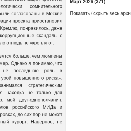
Март 2026 (371)
огически сомнительного
Показать / скрыть весь арх
были согласованы в Москве
зации проекта приостановил
к Кремлю, понравилось, даже
 коррупционные скандалы с
сло отнюдь не укрепляют.
авятся больше, чем люмпены
мер. Однако я понимаю, что
ет не последнюю роль в
гурой повышенного риска».
нимался стратегическим
ая находка не только для
, мой друг-однополчанин,
елов российского МИДа и
овках, до сих пор не может
нный курорт. Наверное, не