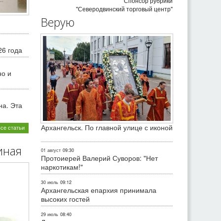
Спонсор рубрики
"Северодвинский торговый центр"
Верую
26 года
но и
на. Эта
Архангельск. По главной улице с иконой
все статьи
иная
01 август
09:30
Протоиерей Валерий Суворов: "Нет
наркотикам!"
30 июль
09:12
Архангельская епархия принимала
высоких гостей
29 июль
08:40