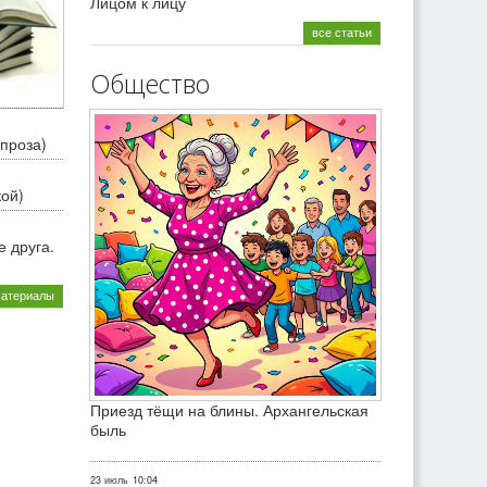
Лицом к лицу
все статьи
Общество
проза)
кой)
 друга.
материалы
Приезд тёщи на блины. Архангельская
быль
23 июль
10:04