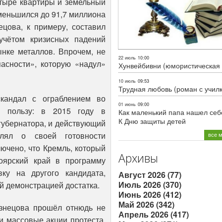
четыре квартиры и земельный
уменьшился до 91,7 миллиона
ецова, к примеру, составил
учётом кризисных падений
ынке металлов. Впрочем, не
22 июль
10:00
асности», которую «надул»
Хунвейбивни (юмористическая 
10 июль
09:53
Трудная любовь (роман с учил
кандал с ограблением во
01 июнь
09:00
 пользу: в 2015 году в
Как маленький папа нашел себе
К Дню защиты детей
губернатора, и действующий
лял о своей готовности
все 
лючено, что Кремль, который
Архивы
оярский край в программу
вку на другого кандидата,
Август 2026 (77)
Июль 2026 (370)
й демонстрацией достатка.
Июнь 2026 (412)
Май 2026 (342)
узнецова прошёл отнюдь не
Апрель 2026 (417)
и массовые акции протеста,