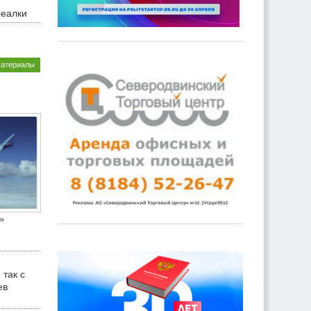
реалки
материалы
»
 так с
ев