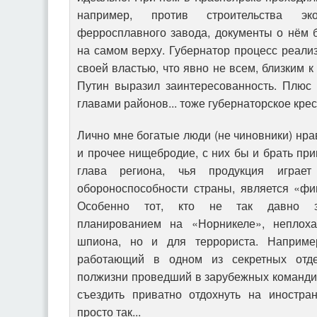
например, против строительства экол
ферросплавного завода, документы о нём 
на самом верху. Губернатор процесс реали
своей властью, что явно не всем, близким 
Путин выразил заинтересованность. Плюс
главами районов... тоже губернаторское кре
Лично мне богатые люди (не чиновники) нр
и прочее нищебродие, с них бы и брать при
глава региона, чья продукция игра
обороноспособности страны, является «фи
Особенно тот, кто не так давно за
планированием на «Норникеле», неплох
шпиона, но и для террориста. Например
работающий в одном из секретных отд
полжизни проведший в зарубежных командир
съездить приватно отдохнуть на иностра
просто так...