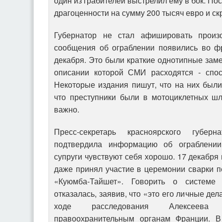
один из грабителей выстрелил ему в бок. По
драгоценности на сумму 200 тысяч евро и ск
Губернатор не стал афишировать произ
сообщения об ограблении появились во ф
декабря. Это были краткие однотипные заме
описании которой СМИ расходятся - спос
Некоторые издания пишут, что на них были
что преступники были в мотоциклетных шл
важно.
Пресс-секретарь красноярского губер
подтвердила информацию об ограблении
супруги чувствуют себя хорошо. 17 декабря
даже принял участие в церемонии сварки 
«Куюмба-Тайшет». Говорить о системе
отказалась, заявив, что «это его личные де
ходе расследования Алексеева 
правоохранительным органам Франции. В