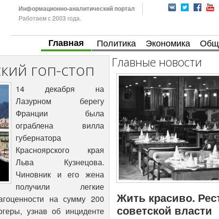
Информационно-аналитический портал
Работаем с 2003 года.
Главная
Политика
Экономика
Общ
Главные новости
кий гоп-стоп
14 декабря на
Лазурном берегу
Франции была
ограблена вилла
губернатора
Красноярского края
Льва Кузнецова.
Чиновник и его жена
получили легкие
Жить красиво. Рес
агоценности на сумму 200
советской власти
огеры, узнав об инциденте