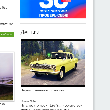
ь был
ело» не
Деньги
се обзоры
Парни с зеленым огоньком
20 июль
09:24
ска
Ну а те, кто носит Levi’s... «Богатство»
времен развитого социализма