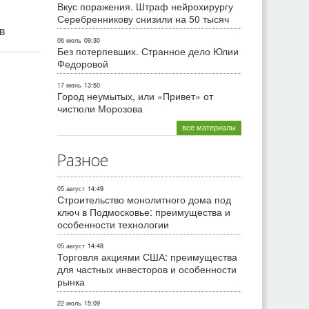
Вкус поражения. Штраф нейрохирургу
Серебренникову снизили на 50 тысяч
ив
06 июль
09:30
Без потерпевших. Странное дело Юлии
Федоровой
17 июнь
13:50
Город неумытых, или «Привет» от
чистюли Морозова
все материалы
Разное
05 август
14:49
Строительство монолитного дома под
ключ в Подмосковье: преимущества и
особенности технологии
05 август
14:48
Торговля акциями США: преимущества
для частных инвесторов и особенности
рынка
22 июль
15:09