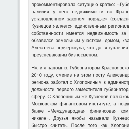
прокомментировала ситуацию кратко: «Губ
наличия у него недвижимости во Фран
установленном законом порядке» (согласн
Кузнецов является единственным регионал
собственности имеется недвижимость за
обзавелся земельным участком, домом, кв
Алексеева подчеркнула, что до вступлени
преуспевающим бизнесменом.
Ну, и я напомню. Губернатором Красноярско
2010 году, сменив на этом посту Алексан
региона работал с Хлопониным в админист
должности первого заместителя губернато
сферу. С Хлопониным же Кузнецов познако
Московском финансовом институте, а позд
банке «Международная финансовая ком
никеле». Друзья якобы называли Кузне
быстро считать. После того как Хлопон