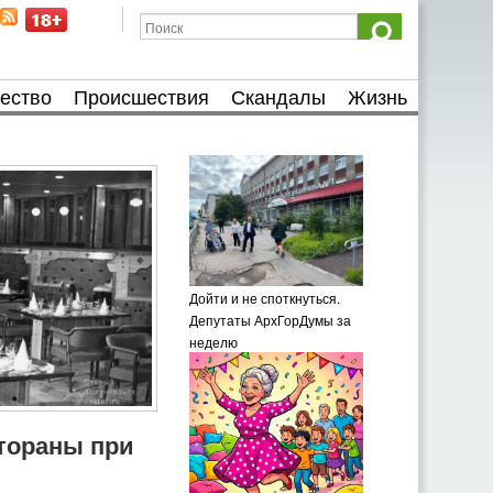
ество
Происшествия
Скандалы
Жизнь
Дойти и не споткнуться.
Депутаты АрхГорДумы за
неделю
тораны при