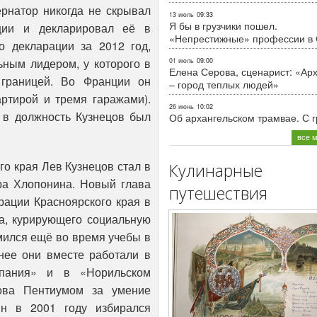
ернатор никогда не скрывал
13 июль
09:33
Я бы в грузчики пошел.
ции и декларировал её в
«Непрестижные» профессии в
о декларации за 2012 год,
ьным лидером, у которого в
01 июль
09:00
Елена Серова, сценарист: «Ар
 границей. Во Франции он
– город теплых людей»
артирой и тремя гаражами).
26 июнь
10:02
я в должность Кузнецов был
Об архангельском трамвае. С 
все 
го края Лев Кузнецов стал в
Кулинарные
дра Хлопонина. Новый глава
путешествия
рации Красноярского края в
ра, курирующего социальную
мился ещё во время учебы в
нее они вместе работали в
пания» и в «Норильском
цова Пентиумом за умение
ин в 2001 году избирался