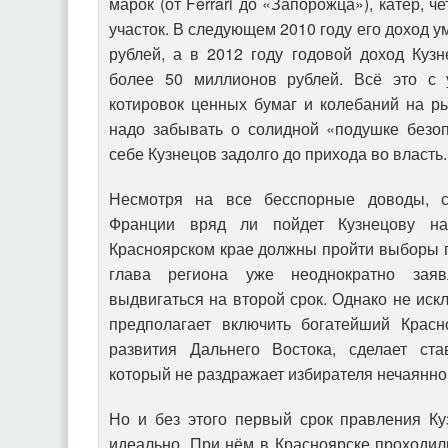
марок (от Ferrari до «Запорожца»), катер, 
участок. В следующем 2010 году его доход 
рублей, а в 2012 году годовой доход Кузн
более 50 миллионов рублей. Всё это с 
котировок ценных бумаг и колебаний на р
надо забывать о солидной «подушке безоп
себе Кузнецов задолго до прихода во власть.
Несмотря на все бесспорные доводы, с
Франции вряд ли пойдет Кузнецову на
Красноярском крае должны пройти выборы 
глава региона уже неоднократно заяв
выдвигаться на второй срок. Однако не иск
предполагает включить богатейший Красн
развития Дальнего Востока, сделает ста
который не раздражает избирателя нечаянно
Но и без этого первый срок правления К
идеально. При нём в Красноярске проходил