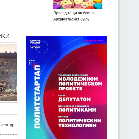
Приезд тёщи на блины.
Архангельская быль
ики
ександр